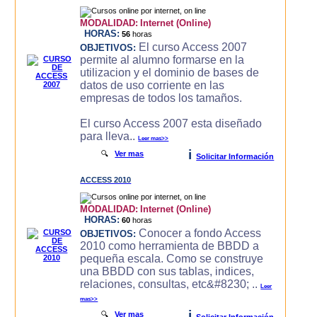
MODALIDAD:
Internet (Online)
HORAS:
56
horas
El curso Access 2007
OBJETIVOS:
permite al alumno formarse en la
utilizacion y el dominio de bases de
datos de uso corriente en las
empresas de todos los tamaños.
El curso Access 2007 esta diseñado
para lleva..
Leer mas>>
i
🔍
Ver mas
Solicitar Información
ACCESS 2010
MODALIDAD:
Internet (Online)
HORAS:
60
horas
Conocer a fondo Access
OBJETIVOS:
2010 como herramienta de BBDD a
pequeña escala. Como se construye
una BBDD con sus tablas, indices,
relaciones, consultas, etc&#8230; ..
Leer
mas>>
i
🔍
Ver mas
Solicitar Información