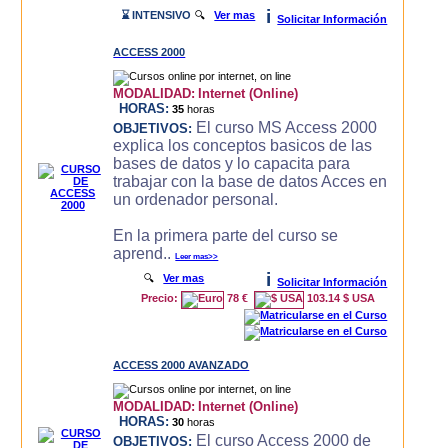
i
⌛ INTENSIVO
🔍
Ver mas
Solicitar Información
ACCESS 2000
MODALIDAD:
Internet (Online)
HORAS:
35
horas
El curso MS Access 2000
OBJETIVOS:
explica los conceptos basicos de las
bases de datos y lo capacita para
trabajar con la base de datos Acces en
un ordenador personal.
En la primera parte del curso se
aprend..
Leer mas>>
i
🔍
Ver mas
Solicitar Información
Precio:
78 €
103.14 $ USA
ACCESS 2000 AVANZADO
MODALIDAD:
Internet (Online)
HORAS:
30
horas
El curso Access 2000 de
OBJETIVOS: