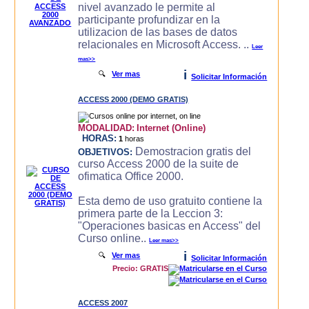
nivel avanzado le permite al
participante profundizar en la
utilizacion de las bases de datos
relacionales en Microsoft Access. ..
Leer
mas>>
i
🔍
Ver mas
Solicitar Información
ACCESS 2000 (DEMO GRATIS)
MODALIDAD:
Internet (Online)
HORAS:
1
horas
Demostracion gratis del
OBJETIVOS:
curso Access 2000 de la suite de
ofimatica Office 2000.
Esta demo de uso gratuito contiene la
primera parte de la Leccion 3:
"Operaciones basicas en Access" del
Curso online..
Leer mas>>
i
🔍
Ver mas
Solicitar Información
Precio: GRATIS
ACCESS 2007