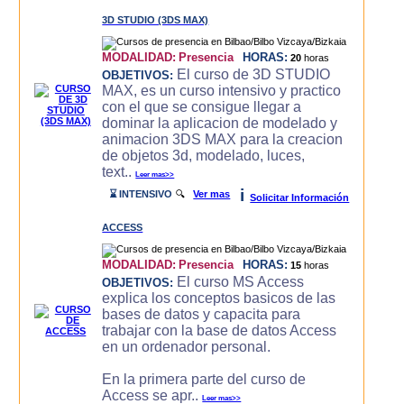
3D STUDIO (3DS MAX)
MODALIDAD:
Presencia
HORAS:
20
horas
El curso de 3D STUDIO
OBJETIVOS:
MAX, es un curso intensivo y practico
con el que se consigue llegar a
dominar la aplicacion de modelado y
animacion 3DS MAX para la creacion
de objetos 3d, modelado, luces,
text..
Leer mas>>
i
⌛ INTENSIVO
🔍
Ver mas
Solicitar Información
ACCESS
MODALIDAD:
Presencia
HORAS:
15
horas
El curso MS Access
OBJETIVOS:
explica los conceptos basicos de las
bases de datos y capacita para
trabajar con la base de datos Access
en un ordenador personal.
En la primera parte del curso de
Access se apr..
Leer mas>>