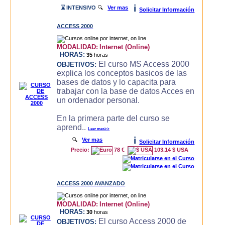
i
⌛ INTENSIVO
🔍
Ver mas
Solicitar Información
ACCESS 2000
MODALIDAD:
Internet (Online)
HORAS:
35
horas
El curso MS Access 2000
OBJETIVOS:
explica los conceptos basicos de las
bases de datos y lo capacita para
trabajar con la base de datos Acces en
un ordenador personal.
En la primera parte del curso se
aprend..
Leer mas>>
i
🔍
Ver mas
Solicitar Información
Precio:
78 €
103.14 $ USA
ACCESS 2000 AVANZADO
MODALIDAD:
Internet (Online)
HORAS:
30
horas
El curso Access 2000 de
OBJETIVOS: