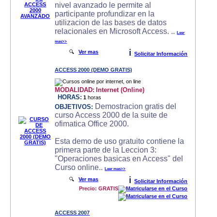
nivel avanzado le permite al
participante profundizar en la
utilizacion de las bases de datos
relacionales en Microsoft Access. ..
Leer
mas>>
i
🔍
Ver mas
Solicitar Información
ACCESS 2000 (DEMO GRATIS)
MODALIDAD:
Internet (Online)
HORAS:
1
horas
Demostracion gratis del
OBJETIVOS:
curso Access 2000 de la suite de
ofimatica Office 2000.
Esta demo de uso gratuito contiene la
primera parte de la Leccion 3:
"Operaciones basicas en Access" del
Curso online..
Leer mas>>
i
🔍
Ver mas
Solicitar Información
Precio: GRATIS
ACCESS 2007