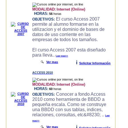
MODALIDAD:
Internet (Online)
HORAS:
56
horas
El curso Access 2007
OBJETIVOS:
permite al alumno formarse en la
utilizacion y el dominio de bases de
datos de uso corriente en las
empresas de todos los tamaños.
El curso Access 2007 esta diseñado
para lleva..
Leer mas>>
i
🔍
Ver mas
Solicitar Información
ACCESS 2010
MODALIDAD:
Internet (Online)
HORAS:
60
horas
Conocer a fondo Access
OBJETIVOS:
2010 como herramienta de BBDD a
pequeña escala. Como se construye
una BBDD con sus tablas, indices,
relaciones, consultas, etc&#8230; ..
Leer
mas>>
i
🔍
Ver mas
Solicitar Información