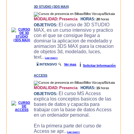
3D STUDIO (3DS MAX)
MODALIDAD:
Presencia
HORAS:
20
horas
El curso de 3D STUDIO
OBJETIVOS:
MAX, es un curso intensivo y practico
con el que se consigue llegar a
dominar la aplicacion de modelado y
animacion 3DS MAX para la creacion
de objetos 3d, modelado, luces,
text..
Leer mas>>
i
⌛ INTENSIVO
🔍
Ver mas
Solicitar Información
ACCESS
MODALIDAD:
Presencia
HORAS:
15
horas
El curso MS Access
OBJETIVOS:
explica los conceptos basicos de las
bases de datos y capacita para
trabajar con la base de datos Access
en un ordenador personal.
En la primera parte del curso de
Access se apr..
Leer mas>>