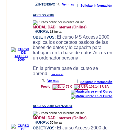
i
⌛ INTENSIVO
🔍
Ver mas
Solicitar Información
ACCESS 2000
MODALIDAD:
Internet (Online)
HORAS:
35
horas
El curso MS Access 2000
OBJETIVOS:
explica los conceptos basicos de las
bases de datos y lo capacita para
trabajar con la base de datos Acces en
un ordenador personal.
En la primera parte del curso se
aprend..
Leer mas>>
i
🔍
Ver mas
Solicitar Información
Precio:
78 €
103.14 $ USA
ACCESS 2000 AVANZADO
MODALIDAD:
Internet (Online)
HORAS:
30
horas
El curso Access 2000 de
OBJETIVOS: