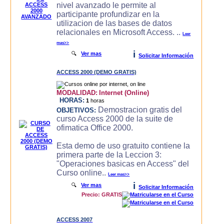
nivel avanzado le permite al
participante profundizar en la
utilizacion de las bases de datos
relacionales en Microsoft Access. ..
Leer
mas>>
i
🔍
Ver mas
Solicitar Información
ACCESS 2000 (DEMO GRATIS)
MODALIDAD:
Internet (Online)
HORAS:
1
horas
Demostracion gratis del
OBJETIVOS:
curso Access 2000 de la suite de
ofimatica Office 2000.
Esta demo de uso gratuito contiene la
primera parte de la Leccion 3:
"Operaciones basicas en Access" del
Curso online..
Leer mas>>
i
🔍
Ver mas
Solicitar Información
Precio: GRATIS
ACCESS 2007