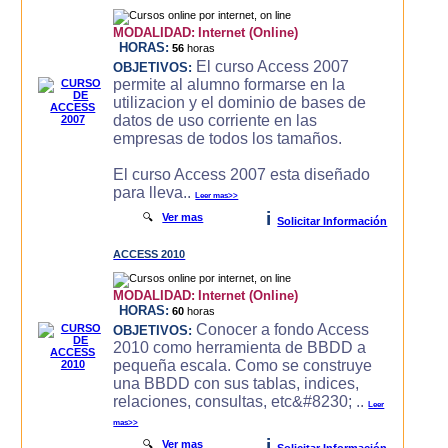
MODALIDAD:
Internet (Online)
HORAS:
56
horas
El curso Access 2007
OBJETIVOS:
permite al alumno formarse en la
utilizacion y el dominio de bases de
datos de uso corriente en las
empresas de todos los tamaños.
El curso Access 2007 esta diseñado
para lleva..
Leer mas>>
i
🔍
Ver mas
Solicitar Información
ACCESS 2010
MODALIDAD:
Internet (Online)
HORAS:
60
horas
Conocer a fondo Access
OBJETIVOS:
2010 como herramienta de BBDD a
pequeña escala. Como se construye
una BBDD con sus tablas, indices,
relaciones, consultas, etc&#8230; ..
Leer
mas>>
i
🔍
Ver mas
Solicitar Información