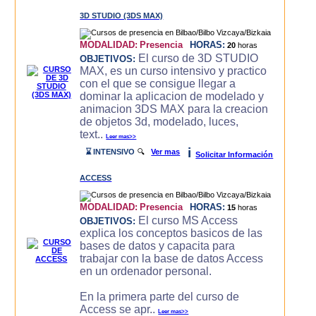
3D STUDIO (3DS MAX)
MODALIDAD:
Presencia
HORAS:
20
horas
El curso de 3D STUDIO
OBJETIVOS:
MAX, es un curso intensivo y practico
con el que se consigue llegar a
dominar la aplicacion de modelado y
animacion 3DS MAX para la creacion
de objetos 3d, modelado, luces,
text..
Leer mas>>
i
⌛ INTENSIVO
🔍
Ver mas
Solicitar Información
ACCESS
MODALIDAD:
Presencia
HORAS:
15
horas
El curso MS Access
OBJETIVOS:
explica los conceptos basicos de las
bases de datos y capacita para
trabajar con la base de datos Access
en un ordenador personal.
En la primera parte del curso de
Access se apr..
Leer mas>>