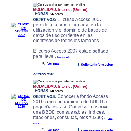
MODALIDAD:
Internet (Online)
HORAS:
56
horas
El curso Access 2007
OBJETIVOS:
permite al alumno formarse en la
utilizacion y el dominio de bases de
datos de uso corriente en las
empresas de todos los tamaños.
El curso Access 2007 esta diseñado
para lleva..
Leer mas>>
i
🔍
Ver mas
Solicitar Información
ACCESS 2010
MODALIDAD:
Internet (Online)
HORAS:
60
horas
Conocer a fondo Access
OBJETIVOS:
2010 como herramienta de BBDD a
pequeña escala. Como se construye
una BBDD con sus tablas, indices,
relaciones, consultas, etc&#8230; ..
Leer
mas>>
i
🔍
Ver mas
Solicitar Información