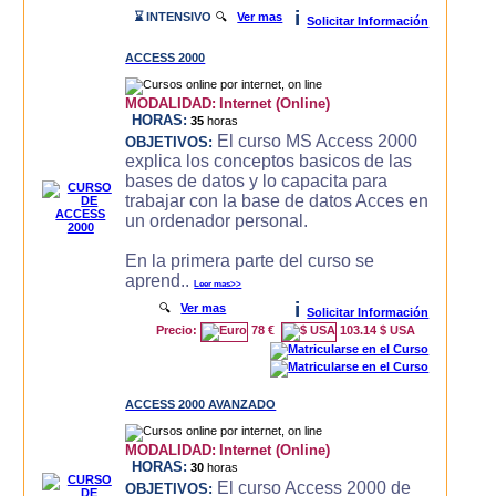
i
⌛ INTENSIVO
🔍
Ver mas
Solicitar Información
ACCESS 2000
MODALIDAD:
Internet (Online)
HORAS:
35
horas
El curso MS Access 2000
OBJETIVOS:
explica los conceptos basicos de las
bases de datos y lo capacita para
trabajar con la base de datos Acces en
un ordenador personal.
En la primera parte del curso se
aprend..
Leer mas>>
i
🔍
Ver mas
Solicitar Información
Precio:
78 €
103.14 $ USA
ACCESS 2000 AVANZADO
MODALIDAD:
Internet (Online)
HORAS:
30
horas
El curso Access 2000 de
OBJETIVOS: