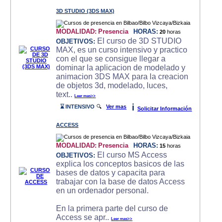
3D STUDIO (3DS MAX)
MODALIDAD:
Presencia
HORAS:
20
horas
El curso de 3D STUDIO
OBJETIVOS:
MAX, es un curso intensivo y practico
con el que se consigue llegar a
dominar la aplicacion de modelado y
animacion 3DS MAX para la creacion
de objetos 3d, modelado, luces,
text..
Leer mas>>
i
⌛ INTENSIVO
🔍
Ver mas
Solicitar Información
ACCESS
MODALIDAD:
Presencia
HORAS:
15
horas
El curso MS Access
OBJETIVOS:
explica los conceptos basicos de las
bases de datos y capacita para
trabajar con la base de datos Access
en un ordenador personal.
En la primera parte del curso de
Access se apr..
Leer mas>>