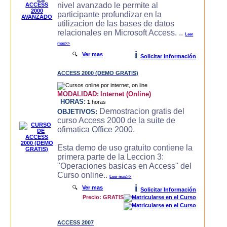
nivel avanzado le permite al
participante profundizar en la
utilizacion de las bases de datos
relacionales en Microsoft Access. ..
Leer
mas>>
i
🔍
Ver mas
Solicitar Información
ACCESS 2000 (DEMO GRATIS)
MODALIDAD:
Internet (Online)
HORAS:
1
horas
Demostracion gratis del
OBJETIVOS:
curso Access 2000 de la suite de
ofimatica Office 2000.
Esta demo de uso gratuito contiene la
primera parte de la Leccion 3:
"Operaciones basicas en Access" del
Curso online..
Leer mas>>
i
🔍
Ver mas
Solicitar Información
Precio: GRATIS
ACCESS 2007