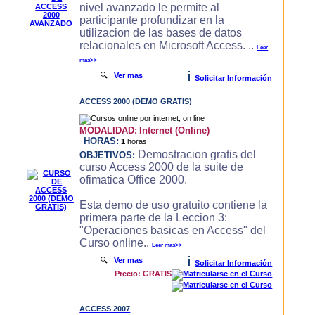
nivel avanzado le permite al
participante profundizar en la
utilizacion de las bases de datos
relacionales en Microsoft Access. ..
Leer
mas>>
i
🔍
Ver mas
Solicitar Información
ACCESS 2000 (DEMO GRATIS)
MODALIDAD:
Internet (Online)
HORAS:
1
horas
Demostracion gratis del
OBJETIVOS:
curso Access 2000 de la suite de
ofimatica Office 2000.
Esta demo de uso gratuito contiene la
primera parte de la Leccion 3:
"Operaciones basicas en Access" del
Curso online..
Leer mas>>
i
🔍
Ver mas
Solicitar Información
Precio: GRATIS
ACCESS 2007