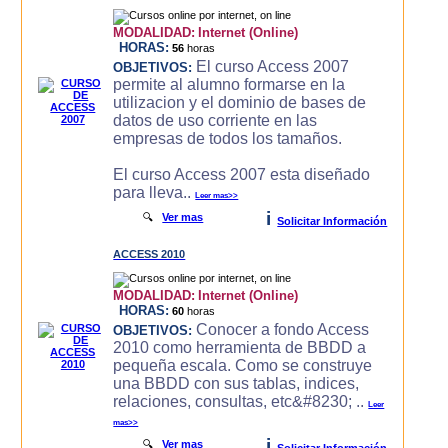
MODALIDAD:
Internet (Online)
HORAS:
56
horas
El curso Access 2007
OBJETIVOS:
permite al alumno formarse en la
utilizacion y el dominio de bases de
datos de uso corriente en las
empresas de todos los tamaños.
El curso Access 2007 esta diseñado
para lleva..
Leer mas>>
i
🔍
Ver mas
Solicitar Información
ACCESS 2010
MODALIDAD:
Internet (Online)
HORAS:
60
horas
Conocer a fondo Access
OBJETIVOS:
2010 como herramienta de BBDD a
pequeña escala. Como se construye
una BBDD con sus tablas, indices,
relaciones, consultas, etc&#8230; ..
Leer
mas>>
i
🔍
Ver mas
Solicitar Información