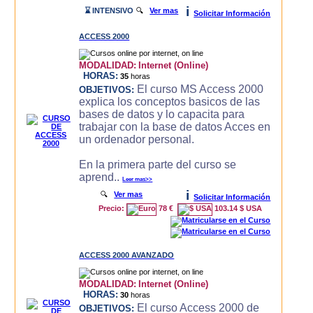
i
⌛ INTENSIVO
🔍
Ver mas
Solicitar Información
ACCESS 2000
MODALIDAD:
Internet (Online)
HORAS:
35
horas
El curso MS Access 2000
OBJETIVOS:
explica los conceptos basicos de las
bases de datos y lo capacita para
trabajar con la base de datos Acces en
un ordenador personal.
En la primera parte del curso se
aprend..
Leer mas>>
i
🔍
Ver mas
Solicitar Información
Precio:
78 €
103.14 $ USA
ACCESS 2000 AVANZADO
MODALIDAD:
Internet (Online)
HORAS:
30
horas
El curso Access 2000 de
OBJETIVOS: