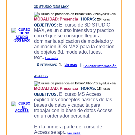
3D STUDIO (3DS MAX)
MODALIDAD:
Presencia
HORAS:
20
horas
El curso de 3D STUDIO
OBJETIVOS:
MAX, es un curso intensivo y practico
con el que se consigue llegar a
dominar la aplicacion de modelado y
animacion 3DS MAX para la creacion
de objetos 3d, modelado, luces,
text..
Leer mas>>
i
⌛ INTENSIVO
🔍
Ver mas
Solicitar Información
ACCESS
MODALIDAD:
Presencia
HORAS:
15
horas
El curso MS Access
OBJETIVOS:
explica los conceptos basicos de las
bases de datos y capacita para
trabajar con la base de datos Access
en un ordenador personal.
En la primera parte del curso de
Access se apr..
Leer mas>>