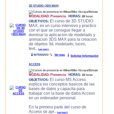
3D STUDIO (3DS MAX)
MODALIDAD:
Presencia
HORAS:
20
horas
El curso de 3D STUDIO
OBJETIVOS:
MAX, es un curso intensivo y practico
con el que se consigue llegar a
dominar la aplicacion de modelado y
animacion 3DS MAX para la creacion
de objetos 3d, modelado, luces,
text..
Leer mas>>
i
⌛ INTENSIVO
🔍
Ver mas
Solicitar Información
ACCESS
MODALIDAD:
Presencia
HORAS:
15
horas
El curso MS Access
OBJETIVOS:
explica los conceptos basicos de las
bases de datos y capacita para
trabajar con la base de datos Access
en un ordenador personal.
En la primera parte del curso de
Access se apr..
Leer mas>>