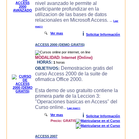
nivel avanzado le permite al
participante profundizar en la
utilizacion de las bases de datos
relacionales en Microsoft Access. ..
Leer
mas>>
i
🔍
Ver mas
Solicitar Información
ACCESS 2000 (DEMO GRATIS)
MODALIDAD:
Internet (Online)
HORAS:
1
horas
Demostracion gratis del
OBJETIVOS:
curso Access 2000 de la suite de
ofimatica Office 2000.
Esta demo de uso gratuito contiene la
primera parte de la Leccion 3:
"Operaciones basicas en Access" del
Curso online..
Leer mas>>
i
🔍
Ver mas
Solicitar Información
Precio: GRATIS
ACCESS 2007