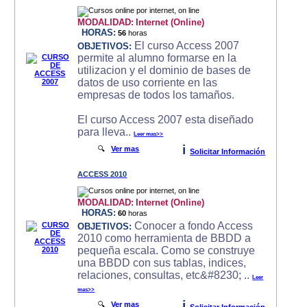
MODALIDAD:
Internet (Online)
HORAS:
56
horas
El curso Access 2007
OBJETIVOS:
permite al alumno formarse en la
utilizacion y el dominio de bases de
datos de uso corriente en las
empresas de todos los tamaños.
El curso Access 2007 esta diseñado
para lleva..
Leer mas>>
i
🔍
Ver mas
Solicitar Información
ACCESS 2010
MODALIDAD:
Internet (Online)
HORAS:
60
horas
Conocer a fondo Access
OBJETIVOS:
2010 como herramienta de BBDD a
pequeña escala. Como se construye
una BBDD con sus tablas, indices,
relaciones, consultas, etc&#8230; ..
Leer
mas>>
i
🔍
Ver mas
Solicitar Información