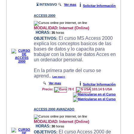
i
⌛ INTENSIVO
🔍
Ver mas
Solicitar Información
ACCESS 2000
MODALIDAD:
Internet (Online)
HORAS:
35
horas
El curso MS Access 2000
OBJETIVOS:
explica los conceptos basicos de las
bases de datos y lo capacita para
trabajar con la base de datos Acces en
un ordenador personal.
En la primera parte del curso se
aprend..
Leer mas>>
i
🔍
Ver mas
Solicitar Información
Precio:
78 €
103.14 $ USA
ACCESS 2000 AVANZADO
MODALIDAD:
Internet (Online)
HORAS:
30
horas
El curso Access 2000 de
OBJETIVOS: