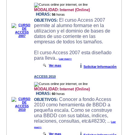
MODALIDAD:
Internet (Online)
HORAS:
56
horas
El curso Access 2007
OBJETIVOS:
permite al alumno formarse en la
utilizacion y el dominio de bases de
datos de uso corriente en las
empresas de todos los tamaños.
El curso Access 2007 esta diseñado
para lleva..
Leer mas>>
i
🔍
Ver mas
Solicitar Información
ACCESS 2010
MODALIDAD:
Internet (Online)
HORAS:
60
horas
Conocer a fondo Access
OBJETIVOS:
2010 como herramienta de BBDD a
pequeña escala. Como se construye
una BBDD con sus tablas, indices,
relaciones, consultas, etc&#8230; ..
Leer
mas>>
i
🔍
Ver mas
Solicitar Información