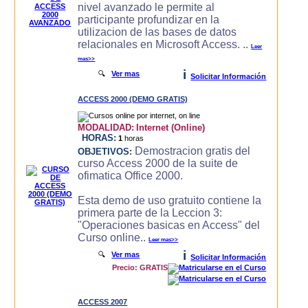
nivel avanzado le permite al
participante profundizar en la
utilizacion de las bases de datos
relacionales en Microsoft Access. ..
Leer
mas>>
i
🔍
Ver mas
Solicitar Información
ACCESS 2000 (DEMO GRATIS)
MODALIDAD:
Internet (Online)
HORAS:
1
horas
Demostracion gratis del
OBJETIVOS:
curso Access 2000 de la suite de
ofimatica Office 2000.
Esta demo de uso gratuito contiene la
primera parte de la Leccion 3:
"Operaciones basicas en Access" del
Curso online..
Leer mas>>
i
🔍
Ver mas
Solicitar Información
Precio: GRATIS
ACCESS 2007