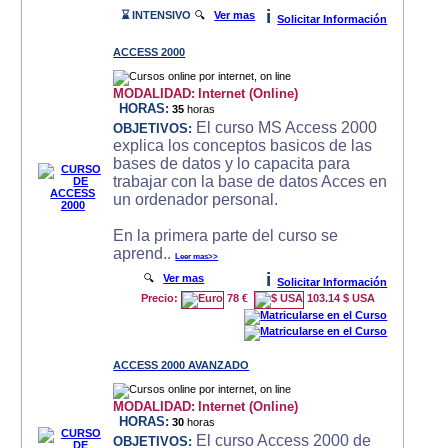
i
⌛ INTENSIVO
🔍
Ver mas
Solicitar Información
ACCESS 2000
MODALIDAD:
Internet (Online)
HORAS:
35
horas
El curso MS Access 2000
OBJETIVOS:
explica los conceptos basicos de las
bases de datos y lo capacita para
trabajar con la base de datos Acces en
un ordenador personal.
En la primera parte del curso se
aprend..
Leer mas>>
i
🔍
Ver mas
Solicitar Información
Precio:
78 €
103.14 $ USA
ACCESS 2000 AVANZADO
MODALIDAD:
Internet (Online)
HORAS:
30
horas
El curso Access 2000 de
OBJETIVOS: