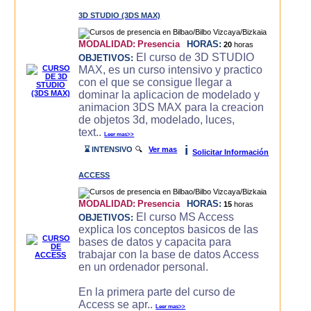
3D STUDIO (3DS MAX)
MODALIDAD:
Presencia
HORAS:
20
horas
El curso de 3D STUDIO
OBJETIVOS:
MAX, es un curso intensivo y practico
con el que se consigue llegar a
dominar la aplicacion de modelado y
animacion 3DS MAX para la creacion
de objetos 3d, modelado, luces,
text..
Leer mas>>
i
⌛ INTENSIVO
🔍
Ver mas
Solicitar Información
ACCESS
MODALIDAD:
Presencia
HORAS:
15
horas
El curso MS Access
OBJETIVOS:
explica los conceptos basicos de las
bases de datos y capacita para
trabajar con la base de datos Access
en un ordenador personal.
En la primera parte del curso de
Access se apr..
Leer mas>>