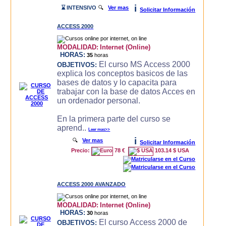
i
⌛ INTENSIVO
🔍
Ver mas
Solicitar Información
ACCESS 2000
MODALIDAD:
Internet (Online)
HORAS:
35
horas
El curso MS Access 2000
OBJETIVOS:
explica los conceptos basicos de las
bases de datos y lo capacita para
trabajar con la base de datos Acces en
un ordenador personal.
En la primera parte del curso se
aprend..
Leer mas>>
i
🔍
Ver mas
Solicitar Información
Precio:
78 €
103.14 $ USA
ACCESS 2000 AVANZADO
MODALIDAD:
Internet (Online)
HORAS:
30
horas
El curso Access 2000 de
OBJETIVOS: