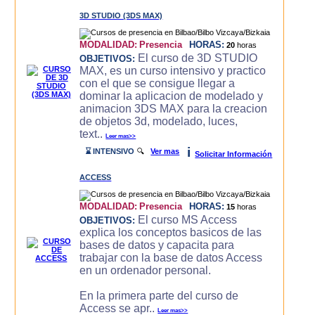
3D STUDIO (3DS MAX)
MODALIDAD:
Presencia
HORAS:
20
horas
El curso de 3D STUDIO
OBJETIVOS:
MAX, es un curso intensivo y practico
con el que se consigue llegar a
dominar la aplicacion de modelado y
animacion 3DS MAX para la creacion
de objetos 3d, modelado, luces,
text..
Leer mas>>
i
⌛ INTENSIVO
🔍
Ver mas
Solicitar Información
ACCESS
MODALIDAD:
Presencia
HORAS:
15
horas
El curso MS Access
OBJETIVOS:
explica los conceptos basicos de las
bases de datos y capacita para
trabajar con la base de datos Access
en un ordenador personal.
En la primera parte del curso de
Access se apr..
Leer mas>>