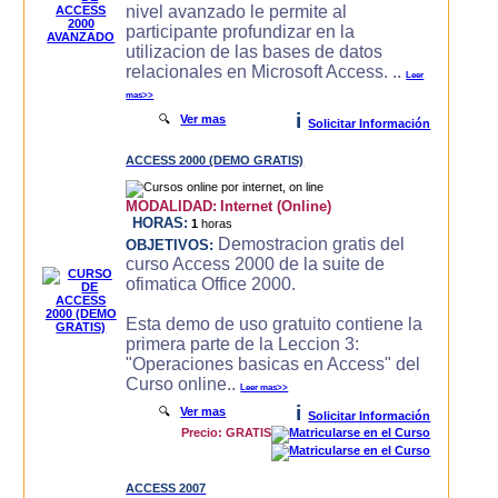
nivel avanzado le permite al
participante profundizar en la
utilizacion de las bases de datos
relacionales en Microsoft Access. ..
Leer
mas>>
i
🔍
Ver mas
Solicitar Información
ACCESS 2000 (DEMO GRATIS)
MODALIDAD:
Internet (Online)
HORAS:
1
horas
Demostracion gratis del
OBJETIVOS:
curso Access 2000 de la suite de
ofimatica Office 2000.
Esta demo de uso gratuito contiene la
primera parte de la Leccion 3:
"Operaciones basicas en Access" del
Curso online..
Leer mas>>
i
🔍
Ver mas
Solicitar Información
Precio: GRATIS
ACCESS 2007