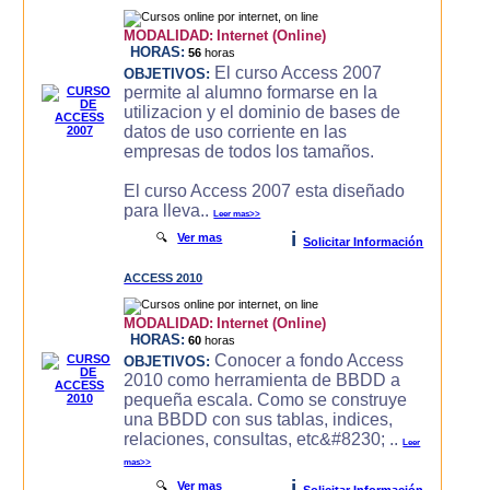
MODALIDAD:
Internet (Online)
HORAS:
56
horas
El curso Access 2007
OBJETIVOS:
permite al alumno formarse en la
utilizacion y el dominio de bases de
datos de uso corriente en las
empresas de todos los tamaños.
El curso Access 2007 esta diseñado
para lleva..
Leer mas>>
i
🔍
Ver mas
Solicitar Información
ACCESS 2010
MODALIDAD:
Internet (Online)
HORAS:
60
horas
Conocer a fondo Access
OBJETIVOS:
2010 como herramienta de BBDD a
pequeña escala. Como se construye
una BBDD con sus tablas, indices,
relaciones, consultas, etc&#8230; ..
Leer
mas>>
i
🔍
Ver mas
Solicitar Información