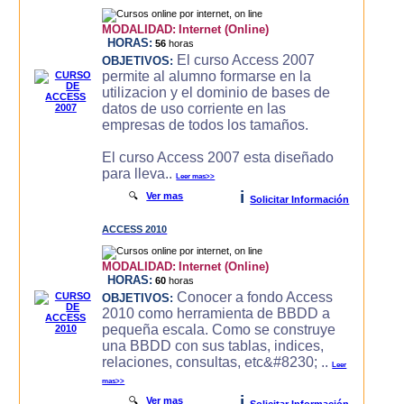
MODALIDAD:
Internet (Online)
HORAS:
56
horas
El curso Access 2007
OBJETIVOS:
permite al alumno formarse en la
utilizacion y el dominio de bases de
datos de uso corriente en las
empresas de todos los tamaños.
El curso Access 2007 esta diseñado
para lleva..
Leer mas>>
i
🔍
Ver mas
Solicitar Información
ACCESS 2010
MODALIDAD:
Internet (Online)
HORAS:
60
horas
Conocer a fondo Access
OBJETIVOS:
2010 como herramienta de BBDD a
pequeña escala. Como se construye
una BBDD con sus tablas, indices,
relaciones, consultas, etc&#8230; ..
Leer
mas>>
i
🔍
Ver mas
Solicitar Información