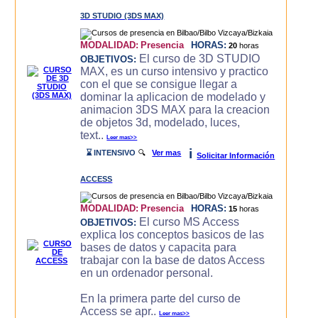
3D STUDIO (3DS MAX)
MODALIDAD:
Presencia
HORAS:
20
horas
El curso de 3D STUDIO
OBJETIVOS:
MAX, es un curso intensivo y practico
con el que se consigue llegar a
dominar la aplicacion de modelado y
animacion 3DS MAX para la creacion
de objetos 3d, modelado, luces,
text..
Leer mas>>
i
⌛ INTENSIVO
🔍
Ver mas
Solicitar Información
ACCESS
MODALIDAD:
Presencia
HORAS:
15
horas
El curso MS Access
OBJETIVOS:
explica los conceptos basicos de las
bases de datos y capacita para
trabajar con la base de datos Access
en un ordenador personal.
En la primera parte del curso de
Access se apr..
Leer mas>>