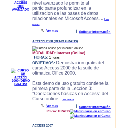
nivel avanzado le permite al
participante profundizar en la
utilizacion de las bases de datos
relacionales en Microsoft Access. ..
Leer
mas>>
i
🔍
Ver mas
Solicitar Información
ACCESS 2000 (DEMO GRATIS)
MODALIDAD:
Internet (Online)
HORAS:
1
horas
Demostracion gratis del
OBJETIVOS:
curso Access 2000 de la suite de
ofimatica Office 2000.
Esta demo de uso gratuito contiene la
primera parte de la Leccion 3:
"Operaciones basicas en Access" del
Curso online..
Leer mas>>
i
🔍
Ver mas
Solicitar Información
Precio: GRATIS
ACCESS 2007