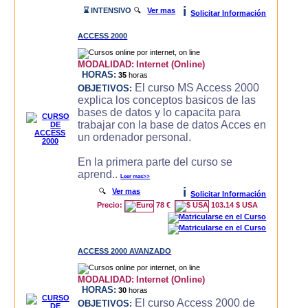
i
⌛ INTENSIVO
🔍
Ver mas
Solicitar Información
ACCESS 2000
MODALIDAD:
Internet (Online)
HORAS:
35
horas
El curso MS Access 2000
OBJETIVOS:
explica los conceptos basicos de las
bases de datos y lo capacita para
trabajar con la base de datos Acces en
un ordenador personal.
En la primera parte del curso se
aprend..
Leer mas>>
i
🔍
Ver mas
Solicitar Información
Precio:
78 €
103.14 $ USA
ACCESS 2000 AVANZADO
MODALIDAD:
Internet (Online)
HORAS:
30
horas
El curso Access 2000 de
OBJETIVOS: