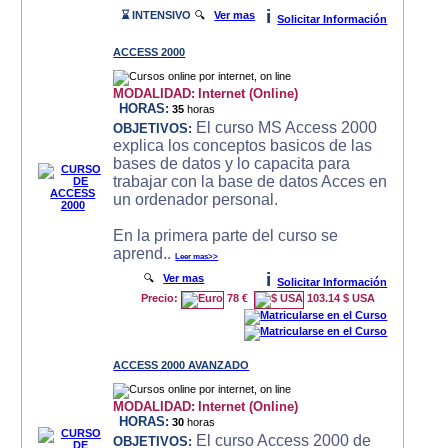
i
⌛ INTENSIVO
🔍
Ver mas
Solicitar Información
ACCESS 2000
MODALIDAD:
Internet (Online)
HORAS:
35
horas
El curso MS Access 2000
OBJETIVOS:
explica los conceptos basicos de las
bases de datos y lo capacita para
trabajar con la base de datos Acces en
un ordenador personal.
En la primera parte del curso se
aprend..
Leer mas>>
i
🔍
Ver mas
Solicitar Información
Precio:
78 €
103.14 $ USA
ACCESS 2000 AVANZADO
MODALIDAD:
Internet (Online)
HORAS:
30
horas
El curso Access 2000 de
OBJETIVOS: