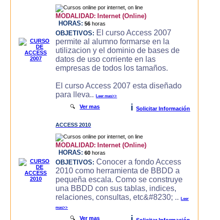
MODALIDAD:
Internet (Online)
HORAS:
56
horas
El curso Access 2007
OBJETIVOS:
permite al alumno formarse en la
utilizacion y el dominio de bases de
datos de uso corriente en las
empresas de todos los tamaños.
El curso Access 2007 esta diseñado
para lleva..
Leer mas>>
i
🔍
Ver mas
Solicitar Información
ACCESS 2010
MODALIDAD:
Internet (Online)
HORAS:
60
horas
Conocer a fondo Access
OBJETIVOS:
2010 como herramienta de BBDD a
pequeña escala. Como se construye
una BBDD con sus tablas, indices,
relaciones, consultas, etc&#8230; ..
Leer
mas>>
i
🔍
Ver mas
Solicitar Información