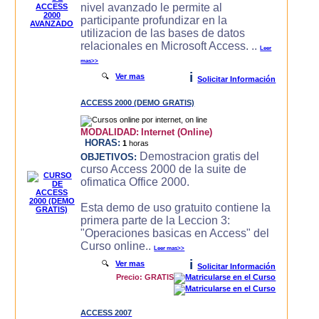
nivel avanzado le permite al
participante profundizar en la
utilizacion de las bases de datos
relacionales en Microsoft Access. ..
Leer
mas>>
i
🔍
Ver mas
Solicitar Información
ACCESS 2000 (DEMO GRATIS)
MODALIDAD:
Internet (Online)
HORAS:
1
horas
Demostracion gratis del
OBJETIVOS:
curso Access 2000 de la suite de
ofimatica Office 2000.
Esta demo de uso gratuito contiene la
primera parte de la Leccion 3:
"Operaciones basicas en Access" del
Curso online..
Leer mas>>
i
🔍
Ver mas
Solicitar Información
Precio: GRATIS
ACCESS 2007