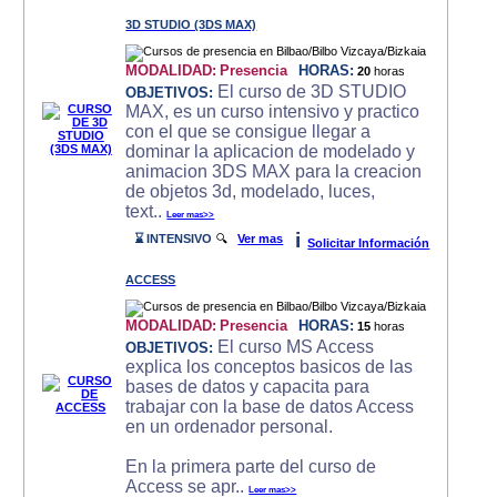
3D STUDIO (3DS MAX)
MODALIDAD:
Presencia
HORAS:
20
horas
El curso de 3D STUDIO
OBJETIVOS:
MAX, es un curso intensivo y practico
con el que se consigue llegar a
dominar la aplicacion de modelado y
animacion 3DS MAX para la creacion
de objetos 3d, modelado, luces,
text..
Leer mas>>
i
⌛ INTENSIVO
🔍
Ver mas
Solicitar Información
ACCESS
MODALIDAD:
Presencia
HORAS:
15
horas
El curso MS Access
OBJETIVOS:
explica los conceptos basicos de las
bases de datos y capacita para
trabajar con la base de datos Access
en un ordenador personal.
En la primera parte del curso de
Access se apr..
Leer mas>>