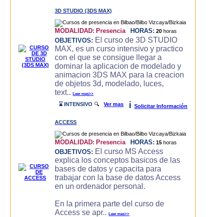
3D STUDIO (3DS MAX)
MODALIDAD:
Presencia
HORAS:
20
horas
El curso de 3D STUDIO
OBJETIVOS:
MAX, es un curso intensivo y practico
con el que se consigue llegar a
dominar la aplicacion de modelado y
animacion 3DS MAX para la creacion
de objetos 3d, modelado, luces,
text..
Leer mas>>
i
⌛ INTENSIVO
🔍
Ver mas
Solicitar Información
ACCESS
MODALIDAD:
Presencia
HORAS:
15
horas
El curso MS Access
OBJETIVOS:
explica los conceptos basicos de las
bases de datos y capacita para
trabajar con la base de datos Access
en un ordenador personal.
En la primera parte del curso de
Access se apr..
Leer mas>>