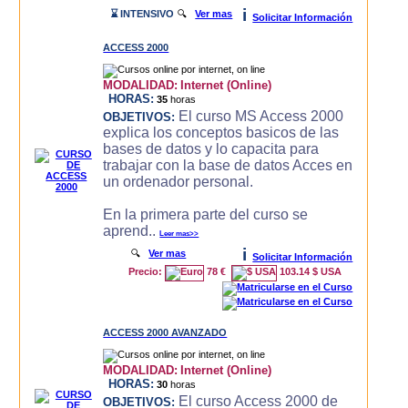
i
⌛ INTENSIVO
🔍
Ver mas
Solicitar Información
ACCESS 2000
MODALIDAD:
Internet (Online)
HORAS:
35
horas
El curso MS Access 2000
OBJETIVOS:
explica los conceptos basicos de las
bases de datos y lo capacita para
trabajar con la base de datos Acces en
un ordenador personal.
En la primera parte del curso se
aprend..
Leer mas>>
i
🔍
Ver mas
Solicitar Información
Precio:
78 €
103.14 $ USA
ACCESS 2000 AVANZADO
MODALIDAD:
Internet (Online)
HORAS:
30
horas
El curso Access 2000 de
OBJETIVOS: