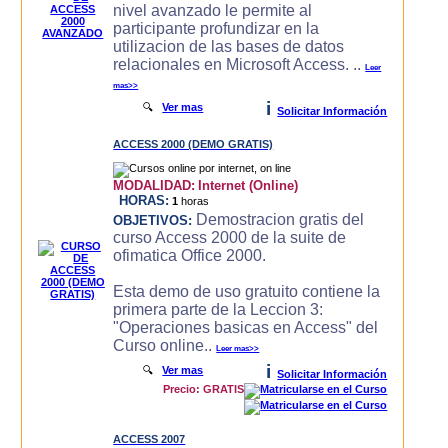
nivel avanzado le permite al
participante profundizar en la
utilizacion de las bases de datos
relacionales en Microsoft Access. ..
Leer
mas>>
i
🔍
Ver mas
Solicitar Información
ACCESS 2000 (DEMO GRATIS)
MODALIDAD:
Internet (Online)
HORAS:
1
horas
Demostracion gratis del
OBJETIVOS:
curso Access 2000 de la suite de
ofimatica Office 2000.
Esta demo de uso gratuito contiene la
primera parte de la Leccion 3:
"Operaciones basicas en Access" del
Curso online..
Leer mas>>
i
🔍
Ver mas
Solicitar Información
Precio: GRATIS
ACCESS 2007