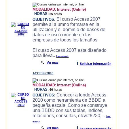
MODALIDAD:
Internet (Online)
HORAS:
56
horas
El curso Access 2007
OBJETIVOS:
permite al alumno formarse en la
utilizacion y el dominio de bases de
datos de uso corriente en las
empresas de todos los tamaños.
El curso Access 2007 esta diseñado
para lleva..
Leer mas>>
i
🔍
Ver mas
Solicitar Información
ACCESS 2010
MODALIDAD:
Internet (Online)
HORAS:
60
horas
Conocer a fondo Access
OBJETIVOS:
2010 como herramienta de BBDD a
pequeña escala. Como se construye
una BBDD con sus tablas, indices,
relaciones, consultas, etc&#8230; ..
Leer
mas>>
i
🔍
Ver mas
Solicitar Información