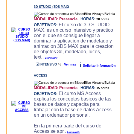
3D STUDIO (3DS MAX)
MODALIDAD:
Presencia
HORAS:
20
horas
El curso de 3D STUDIO
OBJETIVOS:
MAX, es un curso intensivo y practico
con el que se consigue llegar a
dominar la aplicacion de modelado y
animacion 3DS MAX para la creacion
de objetos 3d, modelado, luces,
text..
Leer mas>>
i
⌛ INTENSIVO
🔍
Ver mas
Solicitar Información
ACCESS
MODALIDAD:
Presencia
HORAS:
15
horas
El curso MS Access
OBJETIVOS:
explica los conceptos basicos de las
bases de datos y capacita para
trabajar con la base de datos Access
en un ordenador personal.
En la primera parte del curso de
Access se apr..
Leer mas>>