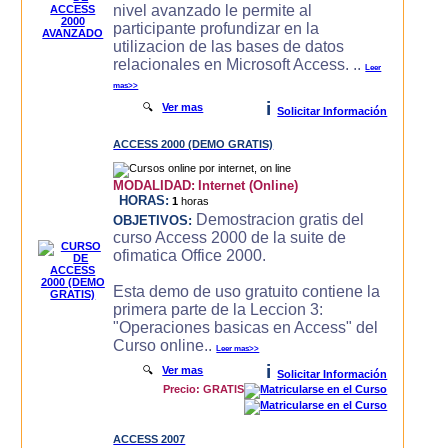
nivel avanzado le permite al
participante profundizar en la
utilizacion de las bases de datos
relacionales en Microsoft Access. ..
Leer
mas>>
i
🔍
Ver mas
Solicitar Información
ACCESS 2000 (DEMO GRATIS)
MODALIDAD:
Internet (Online)
HORAS:
1
horas
Demostracion gratis del
OBJETIVOS:
curso Access 2000 de la suite de
ofimatica Office 2000.
Esta demo de uso gratuito contiene la
primera parte de la Leccion 3:
"Operaciones basicas en Access" del
Curso online..
Leer mas>>
i
🔍
Ver mas
Solicitar Información
Precio: GRATIS
ACCESS 2007