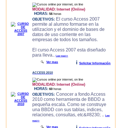
MODALIDAD:
Internet (Online)
HORAS:
56
horas
El curso Access 2007
OBJETIVOS:
permite al alumno formarse en la
utilizacion y el dominio de bases de
datos de uso corriente en las
empresas de todos los tamaños.
El curso Access 2007 esta diseñado
para lleva..
Leer mas>>
i
🔍
Ver mas
Solicitar Información
ACCESS 2010
MODALIDAD:
Internet (Online)
HORAS:
60
horas
Conocer a fondo Access
OBJETIVOS:
2010 como herramienta de BBDD a
pequeña escala. Como se construye
una BBDD con sus tablas, indices,
relaciones, consultas, etc&#8230; ..
Leer
mas>>
i
🔍
Ver mas
Solicitar Información