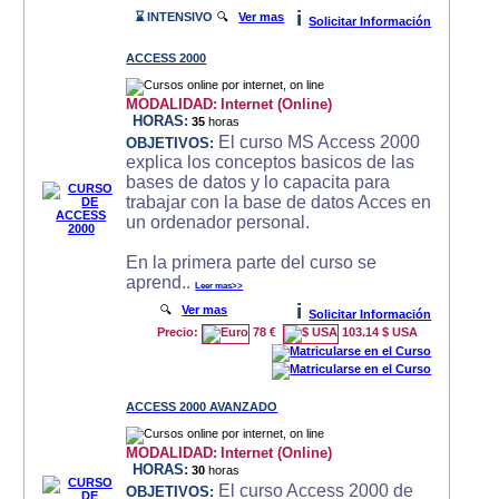
i
⌛ INTENSIVO
🔍
Ver mas
Solicitar Información
ACCESS 2000
MODALIDAD:
Internet (Online)
HORAS:
35
horas
El curso MS Access 2000
OBJETIVOS:
explica los conceptos basicos de las
bases de datos y lo capacita para
trabajar con la base de datos Acces en
un ordenador personal.
En la primera parte del curso se
aprend..
Leer mas>>
i
🔍
Ver mas
Solicitar Información
Precio:
78 €
103.14 $ USA
ACCESS 2000 AVANZADO
MODALIDAD:
Internet (Online)
HORAS:
30
horas
El curso Access 2000 de
OBJETIVOS: