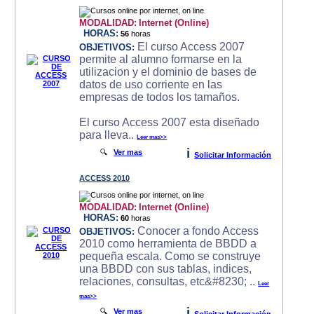
MODALIDAD:
Internet (Online)
HORAS:
56
horas
El curso Access 2007
OBJETIVOS:
permite al alumno formarse en la
utilizacion y el dominio de bases de
datos de uso corriente en las
empresas de todos los tamaños.
El curso Access 2007 esta diseñado
para lleva..
Leer mas>>
i
🔍
Ver mas
Solicitar Información
ACCESS 2010
MODALIDAD:
Internet (Online)
HORAS:
60
horas
Conocer a fondo Access
OBJETIVOS:
2010 como herramienta de BBDD a
pequeña escala. Como se construye
una BBDD con sus tablas, indices,
relaciones, consultas, etc&#8230; ..
Leer
mas>>
i
🔍
Ver mas
Solicitar Información