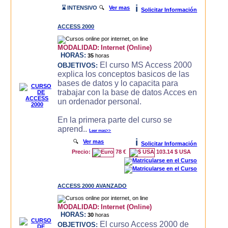
i
⌛ INTENSIVO
🔍
Ver mas
Solicitar Información
ACCESS 2000
MODALIDAD:
Internet (Online)
HORAS:
35
horas
El curso MS Access 2000
OBJETIVOS:
explica los conceptos basicos de las
bases de datos y lo capacita para
trabajar con la base de datos Acces en
un ordenador personal.
En la primera parte del curso se
aprend..
Leer mas>>
i
🔍
Ver mas
Solicitar Información
Precio:
78 €
103.14 $ USA
ACCESS 2000 AVANZADO
MODALIDAD:
Internet (Online)
HORAS:
30
horas
El curso Access 2000 de
OBJETIVOS: