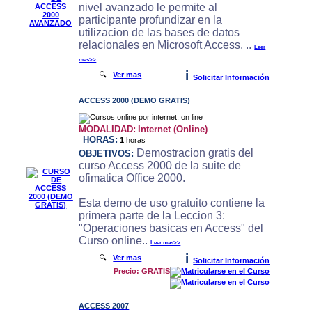
nivel avanzado le permite al
participante profundizar en la
utilizacion de las bases de datos
relacionales en Microsoft Access. ..
Leer
mas>>
i
🔍
Ver mas
Solicitar Información
ACCESS 2000 (DEMO GRATIS)
MODALIDAD:
Internet (Online)
HORAS:
1
horas
Demostracion gratis del
OBJETIVOS:
curso Access 2000 de la suite de
ofimatica Office 2000.
Esta demo de uso gratuito contiene la
primera parte de la Leccion 3:
"Operaciones basicas en Access" del
Curso online..
Leer mas>>
i
🔍
Ver mas
Solicitar Información
Precio: GRATIS
ACCESS 2007