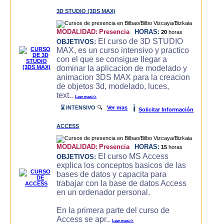
3D STUDIO (3DS MAX)
MODALIDAD:
Presencia
HORAS:
20
horas
El curso de 3D STUDIO
OBJETIVOS:
MAX, es un curso intensivo y practico
con el que se consigue llegar a
dominar la aplicacion de modelado y
animacion 3DS MAX para la creacion
de objetos 3d, modelado, luces,
text..
Leer mas>>
i
⌛ INTENSIVO
🔍
Ver mas
Solicitar Información
ACCESS
MODALIDAD:
Presencia
HORAS:
15
horas
El curso MS Access
OBJETIVOS:
explica los conceptos basicos de las
bases de datos y capacita para
trabajar con la base de datos Access
en un ordenador personal.
En la primera parte del curso de
Access se apr..
Leer mas>>