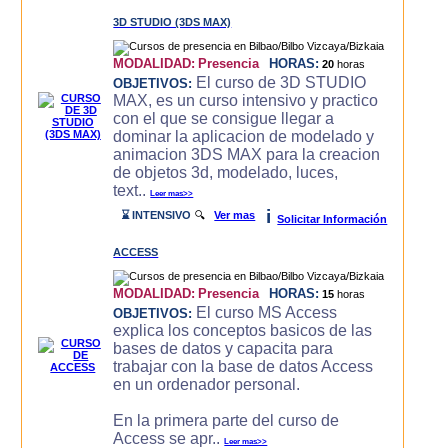
3D STUDIO (3DS MAX)
MODALIDAD:
Presencia
HORAS:
20
horas
El curso de 3D STUDIO
OBJETIVOS:
MAX, es un curso intensivo y practico
con el que se consigue llegar a
dominar la aplicacion de modelado y
animacion 3DS MAX para la creacion
de objetos 3d, modelado, luces,
text..
Leer mas>>
i
⌛ INTENSIVO
🔍
Ver mas
Solicitar Información
ACCESS
MODALIDAD:
Presencia
HORAS:
15
horas
El curso MS Access
OBJETIVOS:
explica los conceptos basicos de las
bases de datos y capacita para
trabajar con la base de datos Access
en un ordenador personal.
En la primera parte del curso de
Access se apr..
Leer mas>>