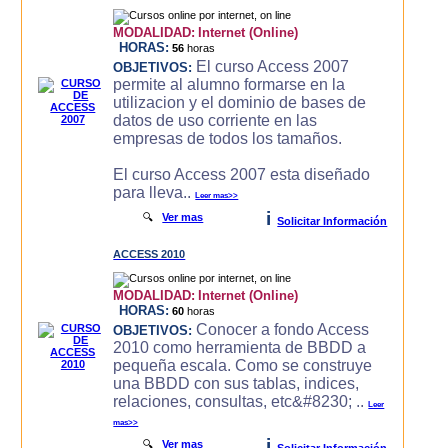
MODALIDAD:
Internet (Online)
HORAS:
56
horas
El curso Access 2007
OBJETIVOS:
permite al alumno formarse en la
utilizacion y el dominio de bases de
datos de uso corriente en las
empresas de todos los tamaños.
El curso Access 2007 esta diseñado
para lleva..
Leer mas>>
i
🔍
Ver mas
Solicitar Información
ACCESS 2010
MODALIDAD:
Internet (Online)
HORAS:
60
horas
Conocer a fondo Access
OBJETIVOS:
2010 como herramienta de BBDD a
pequeña escala. Como se construye
una BBDD con sus tablas, indices,
relaciones, consultas, etc&#8230; ..
Leer
mas>>
i
🔍
Ver mas
Solicitar Información