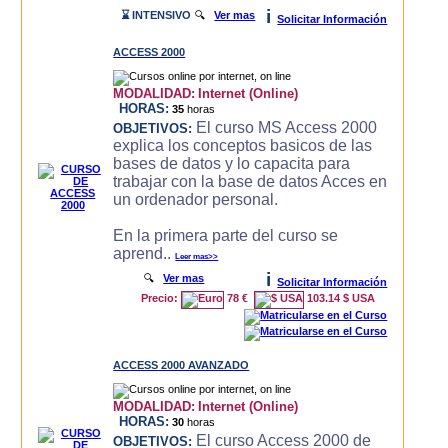
i
⌛ INTENSIVO
🔍
Ver mas
Solicitar Información
ACCESS 2000
MODALIDAD:
Internet (Online)
HORAS:
35
horas
El curso MS Access 2000
OBJETIVOS:
explica los conceptos basicos de las
bases de datos y lo capacita para
trabajar con la base de datos Acces en
un ordenador personal.
En la primera parte del curso se
aprend..
Leer mas>>
i
🔍
Ver mas
Solicitar Información
Precio:
78 €
103.14 $ USA
ACCESS 2000 AVANZADO
MODALIDAD:
Internet (Online)
HORAS:
30
horas
El curso Access 2000 de
OBJETIVOS: