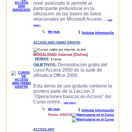
nivel avanzado le permite al
participante profundizar en la
utilizacion de las bases de datos
relacionales en Microsoft Access. ..
Leer
mas>>
i
🔍
Ver mas
Solicitar Información
ACCESS 2000 (DEMO GRATIS)
MODALIDAD:
Internet (Online)
HORAS:
1
horas
Demostracion gratis del
OBJETIVOS:
curso Access 2000 de la suite de
ofimatica Office 2000.
Esta demo de uso gratuito contiene la
primera parte de la Leccion 3:
"Operaciones basicas en Access" del
Curso online..
Leer mas>>
i
🔍
Ver mas
Solicitar Información
Precio: GRATIS
ACCESS 2007