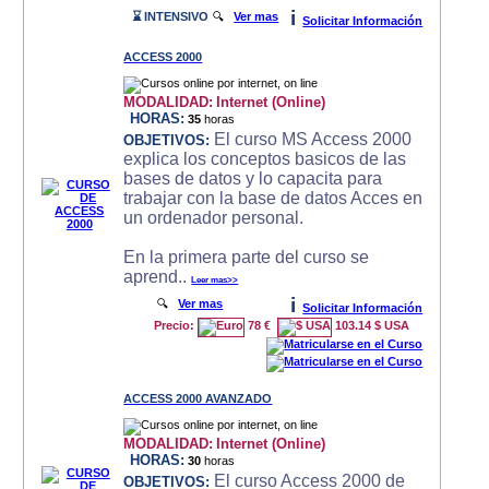
i
⌛ INTENSIVO
🔍
Ver mas
Solicitar Información
ACCESS 2000
MODALIDAD:
Internet (Online)
HORAS:
35
horas
El curso MS Access 2000
OBJETIVOS:
explica los conceptos basicos de las
bases de datos y lo capacita para
trabajar con la base de datos Acces en
un ordenador personal.
En la primera parte del curso se
aprend..
Leer mas>>
i
🔍
Ver mas
Solicitar Información
Precio:
78 €
103.14 $ USA
ACCESS 2000 AVANZADO
MODALIDAD:
Internet (Online)
HORAS:
30
horas
El curso Access 2000 de
OBJETIVOS: