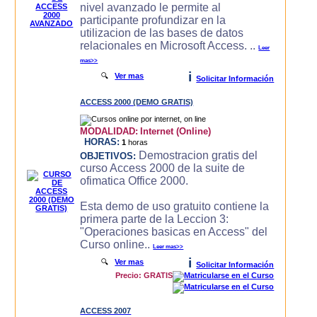
nivel avanzado le permite al
participante profundizar en la
utilizacion de las bases de datos
relacionales en Microsoft Access. ..
Leer
mas>>
i
🔍
Ver mas
Solicitar Información
ACCESS 2000 (DEMO GRATIS)
MODALIDAD:
Internet (Online)
HORAS:
1
horas
Demostracion gratis del
OBJETIVOS:
curso Access 2000 de la suite de
ofimatica Office 2000.
Esta demo de uso gratuito contiene la
primera parte de la Leccion 3:
"Operaciones basicas en Access" del
Curso online..
Leer mas>>
i
🔍
Ver mas
Solicitar Información
Precio: GRATIS
ACCESS 2007