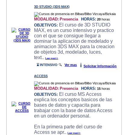
3D STUDIO (3DS MAX)
MODALIDAD:
Presencia
HORAS:
20
horas
El curso de 3D STUDIO
OBJETIVOS:
MAX, es un curso intensivo y practico
con el que se consigue llegar a
dominar la aplicacion de modelado y
animacion 3DS MAX para la creacion
de objetos 3d, modelado, luces,
text..
Leer mas>>
i
⌛ INTENSIVO
🔍
Ver mas
Solicitar Información
ACCESS
MODALIDAD:
Presencia
HORAS:
15
horas
El curso MS Access
OBJETIVOS:
explica los conceptos basicos de las
bases de datos y capacita para
trabajar con la base de datos Access
en un ordenador personal.
En la primera parte del curso de
Access se apr..
Leer mas>>