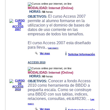
MODALIDAD:
Internet (Online)
HORAS:
56
horas
El curso Access 2007
OBJETIVOS:
permite al alumno formarse en la
utilizacion y el dominio de bases de
datos de uso corriente en las
empresas de todos los tamaños.
El curso Access 2007 esta diseñado
para lleva..
Leer mas>>
i
🔍
Ver mas
Solicitar Información
ACCESS 2010
MODALIDAD:
Internet (Online)
HORAS:
60
horas
Conocer a fondo Access
OBJETIVOS:
2010 como herramienta de BBDD a
pequeña escala. Como se construye
una BBDD con sus tablas, indices,
relaciones, consultas, etc&#8230; ..
Leer
mas>>
i
🔍
Ver mas
Solicitar Información