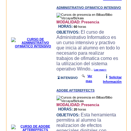
ADMINISTRATIVO OFIMATICO INTENSIVO
MODALIDAD:
Presencia
HORAS:
60
horas
El curso de
OBJETIVOS:
Administrativo Informatico es
un curso intensivo y practivo
que inicia al alumno en todo lo
necesario para realizar
trabajos de ofimatica como es
la utilizacion del sistema
operativo Windo..
Leer mas>>
i
🔍
Ver
Solicitar
⌛ INTENSIVO
mas
Información
ADOBE AFTEREFFECTS
MODALIDAD:
Presencia
HORAS:
20
horas
Esta herramienta
OBJETIVOS:
permitira al alumno la
realizacion de efectos
especiales digitales con