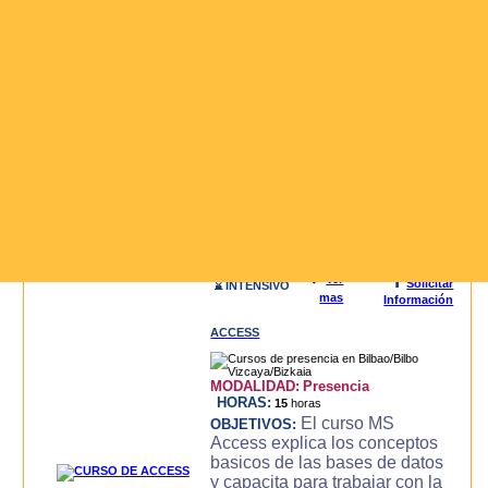
3D STUDIO (3DS MAX)
MODALIDAD:
Presencia
HORAS:
20
horas
El curso de 3D
OBJETIVOS:
STUDIO MAX, es un curso
intensivo y practico con el que
se consigue llegar a dominar la
aplicacion de modelado y
animacion 3DS MAX para la
creacion de objetos 3d,
modelado, luces, text..
Leer mas>>
i
🔍
Ver
Solicitar
⌛ INTENSIVO
mas
Información
ACCESS
MODALIDAD:
Presencia
HORAS:
15
horas
El curso MS
OBJETIVOS:
Access explica los conceptos
basicos de las bases de datos
y capacita para trabajar con la