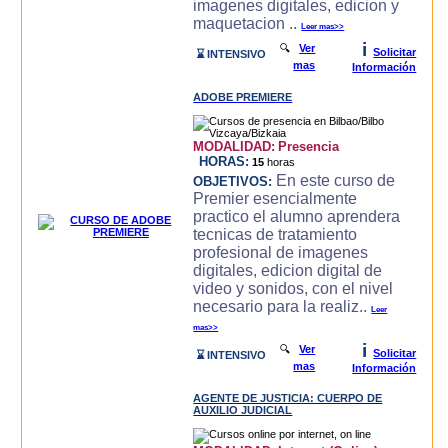
imagenes digitales, edicion y
maquetacion ..
Leer mas>>
i
🔍
Ver
Solicitar
⌛ INTENSIVO
mas
Información
ADOBE PREMIERE
MODALIDAD:
Presencia
HORAS:
15
horas
En este curso de
OBJETIVOS:
Premier esencialmente
practico el alumno aprendera
tecnicas de tratamiento
profesional de imagenes
digitales, edicion digital de
video y sonidos, con el nivel
necesario para la realiz..
Leer
mas>>
i
🔍
Ver
Solicitar
⌛ INTENSIVO
mas
Información
AGENTE DE JUSTICIA: CUERPO DE
AUXILIO JUDICIAL