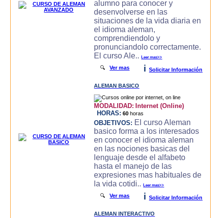
alumno para conocer y
desenvolverse en las
situaciones de la vida diaria en
el idioma aleman,
comprendiendolo y
pronunciandolo correctamente.
El curso Ale..
Leer mas>>
i
🔍
Ver mas
Solicitar Información
ALEMAN BASICO
MODALIDAD:
Internet (Online)
HORAS:
60
horas
El curso Aleman
OBJETIVOS:
basico forma a los interesados
en conocer el idioma aleman
en las nociones basicas del
lenguaje desde el alfabeto
hasta el manejo de las
expresiones mas habituales de
la vida cotidi..
Leer mas>>
i
🔍
Ver mas
Solicitar Información
ALEMAN INTERACTIVO