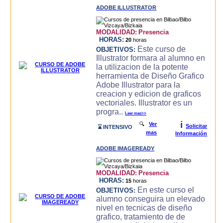
ADOBE ILLUSTRATOR
MODALIDAD:
Presencia
HORAS:
20
horas
Este curso de
OBJETIVOS:
Illustrator formara al alumno en
la utilizacion de la potente
herramienta de Diseño Grafico
Adobe Illustrator para la
creacion y edicion de graficos
vectoriales. Illustrator es un
progra..
Leer mas>>
i
🔍
Ver
Solicitar
⌛ INTENSIVO
mas
Información
ADOBE IMAGEREADY
MODALIDAD:
Presencia
HORAS:
15
horas
En este curso el
OBJETIVOS:
alumno conseguira un elevado
nivel en tecnicas de diseño
grafico, tratamiento de de