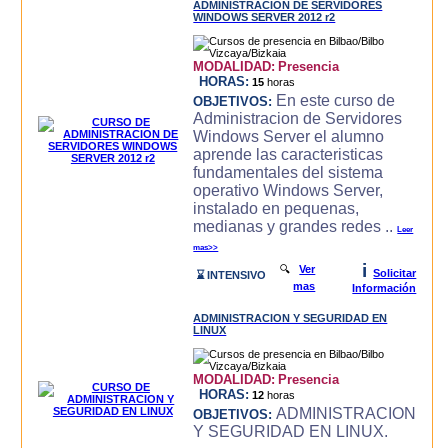
ADMINISTRACION DE SERVIDORES
WINDOWS SERVER 2012 r2
MODALIDAD:
Presencia
HORAS:
15
horas
En este curso de
OBJETIVOS:
Administracion de Servidores
Windows Server el alumno
aprende las caracteri­sticas
fundamentales del sistema
operativo Windows Server,
instalado en pequenas,
medianas y grandes redes ..
Leer
mas>>
i
🔍
Ver
Solicitar
⌛ INTENSIVO
mas
Información
ADMINISTRACION Y SEGURIDAD EN
LINUX
MODALIDAD:
Presencia
HORAS:
12
horas
ADMINISTRACION
OBJETIVOS:
Y SEGURIDAD EN LINUX.