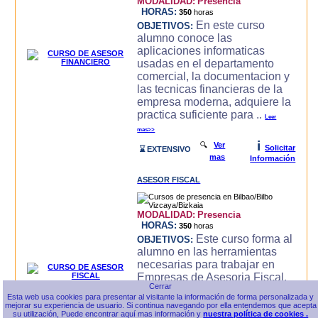
MODALIDAD:
Presencia
HORAS:
350
horas
En este curso
OBJETIVOS:
alumno conoce las
aplicaciones informaticas
usadas en el departamento
comercial, la documentacion y
las tecnicas financieras de la
empresa moderna, adquiere la
practica suficiente para ..
Leer
mas>>
i
🔍
Ver
Solicitar
⌛ EXTENSIVO
mas
Información
ASESOR FISCAL
MODALIDAD:
Presencia
HORAS:
350
horas
Este curso forma al
OBJETIVOS:
alumno en las herramientas
necesarias para trabajar en
Empresas de Asesoria Fiscal,
conoce las herramientas
Esta web usa cookies para presentar al visitante la información de forma personalizada y
ofimaticas, Internet,
mejorar su experiencia de usuario. Si continua navegando por ella entendemos que acepta
Contabilidad General e
su utilización, Puede encontrar aquí mas información y
nuestra política de cookies .