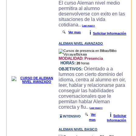
El curso Aleman nivel medio
permitira al alumno
desenvolverse con exito en las
situaciones de la vida
cotidiana..
Leer mas>>
i
🔍
Ver mas
Solicitar Información
ALEMAN NIVEL AVANZADO
MODALIDAD:
Presencia
HORAS:
20
horas
Orientado a a
OBJETIVOS:
lumnos con cierto dominio del
idioma, centra al alumno en oir,
leer, hablar y relacionarse para
conseguir las habilidades
conversacionales que le
permitan hablar Aleman
correcta y flu..
Leer mas>>
i
🔍
Ver
Solicitar
⌛ INTENSIVO
mas
Información
ALEMAN NIVEL BASICO