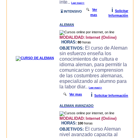
inte..
Leer mas>>
i
🔍
Ver
Solicitar
⌛ INTENSIVO
mas
Información
ALEMAN
MODALIDAD:
Internet (Online)
HORAS:
80
horas
El curso de Aleman
OBJETIVOS:
sin esfuerzo enseña los
conocimientos de cultura e
idioma aleman, para permitir la
comunicacion y comprension
de las costumbres alemanas,
especializando al alumno para
la labor diar..
Leer mas>>
i
🔍
Ver mas
Solicitar Información
ALEMAN AVANZADO
MODALIDAD:
Internet (Online)
HORAS:
100
horas
El curso Aleman
OBJETIVOS:
nivel avanzado capacita al