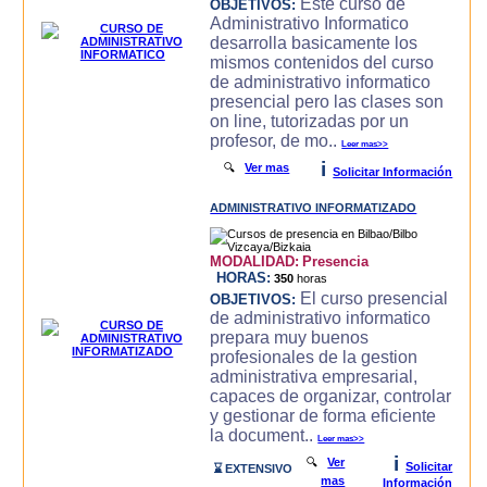
Este curso de
OBJETIVOS:
Administrativo Informatico
desarrolla basicamente los
mismos contenidos del curso
de administrativo informatico
presencial pero las clases son
on line, tutorizadas por un
profesor, de mo..
Leer mas>>
i
🔍
Ver mas
Solicitar Información
ADMINISTRATIVO INFORMATIZADO
MODALIDAD:
Presencia
HORAS:
350
horas
El curso presencial
OBJETIVOS:
de administrativo informatico
prepara muy buenos
profesionales de la gestion
administrativa empresarial,
capaces de organizar, controlar
y gestionar de forma eficiente
la document..
Leer mas>>
i
🔍
Ver
Solicitar
⌛ EXTENSIVO
mas
Información