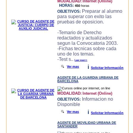
MODALIDAD:
Internet (Online)
HORAS:
450
horas
Preparar al alumno
OBJETIVOS:
para superar con exito las
pruebas de oposicion.
-Temario de Derecho
redactados y actualizados
segun la Convocatoria 2003.
-Fichas tecnicas sobre cada
uno de los temas.
-Test s..
Leer mas>>
i
🔍
Ver mas
Solicitar Información
AGENTE DE LA GUARDIA URBANA DE
BARCELONA
MODALIDAD:
Internet (Online)
Informacion no
OBJETIVOS:
Disponible
i
🔍
Ver mas
Solicitar Información
AGENTE DE MOVILIDAD URBANA DE
SANTANDER