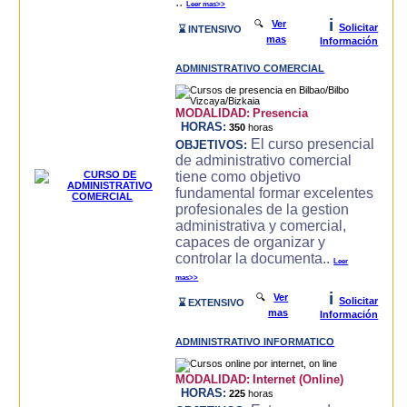
..
Leer mas>>
i
🔍
Ver
Solicitar
⌛ INTENSIVO
mas
Información
ADMINISTRATIVO COMERCIAL
MODALIDAD:
Presencia
HORAS:
350
horas
El curso presencial
OBJETIVOS:
de administrativo comercial
tiene como objetivo
fundamental formar excelentes
profesionales de la gestion
administrativa y comercial,
capaces de organizar y
controlar la documenta..
Leer
mas>>
i
🔍
Ver
Solicitar
⌛ EXTENSIVO
mas
Información
ADMINISTRATIVO INFORMATICO
MODALIDAD:
Internet (Online)
HORAS:
225
horas