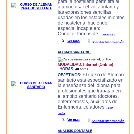
para la hosteleria permitira al
alumno usar el vocabulario y
las expresiones sencillas
usadas en los establecimientos
de hosteleria, haciendo
especial incapie en:
Conocer formas de..
Leer mas>>
i
🔍
Ver mas
Solicitar Información
ALEMAN SANITARIO
MODALIDAD:
Internet (Online)
HORAS:
40
horas
El curso de Aleman
OBJETIVOS:
sanitario esta especializado en
la enseñanza del idioma para
profesionales que trabajan en
el ambito sanitario (doctores,
enfermeros/as, auxiliares de
Enfermeria, celadores..
Leer
mas>>
i
🔍
Ver mas
Solicitar Información
ANALISIS CONTABLE