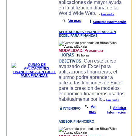
aplicaciones de mayor ayuda
en la utilizacion diaria de la
World Wide Web. ..
Leer mas>>
i
🔍
Ver mas
Solicitar Información
APLICACIONES FINANCIERAS CON
EXCEL PARA FINANZAS
MODALIDAD:
Presencia
HORAS:
15
horas
Con este curso
OBJETIVOS:
avanzado de Excel para
aplicaciones financieras, el
alumno podra aprender a
utilizar las funciones de Excel
para la creacion de modelos
economico-financieros usados
habitualmente por lo..
Leer mas>>
i
🔍
Ver
Solicitar
⌛ INTENSIVO
mas
Información
ASESOR FINANCIERO