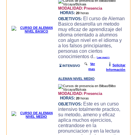
MODALIDAD:
Presencia
HORAS:
20
horas
El curso de Aleman
OBJETIVOS:
Basico desarrolla un metodo
muy eficaz de aprendizaje del
idioma orientado a alumnos
con algun nivel en el idioma y
a los falsos principiantes,
personas con ciertos
conocimientos d..
Leer mas>>
i
🔍
Ver
Solicitar
⌛ INTENSIVO
mas
Información
ALEMAN NIVEL MEDIO
MODALIDAD:
Presencia
HORAS:
20
horas
Este es un curso
OBJETIVOS:
intensivo totalmente practico,
su metodo, ameno y eficaz
aplica muchos ejercicios,
centrandose en la
pronunciacion y en la lectura