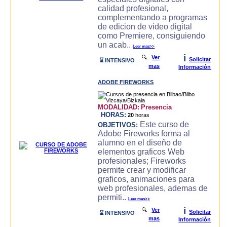
calidad profesional,
complementando a programas
de edicion de video digital
como Premiere, consiguiendo
un acab..
Leer mas>>
i
🔍
Ver
Solicitar
⌛ INTENSIVO
mas
Información
ADOBE FIREWORKS
MODALIDAD:
Presencia
HORAS:
20
horas
Este curso de
OBJETIVOS:
Adobe Fireworks forma al
alumno en el diseño de
elementos graficos Web
profesionales; Fireworks
permite crear y modificar
graficos, animaciones para
web profesionales, ademas de
permiti..
Leer mas>>
i
🔍
Ver
Solicitar
⌛ INTENSIVO
mas
Información