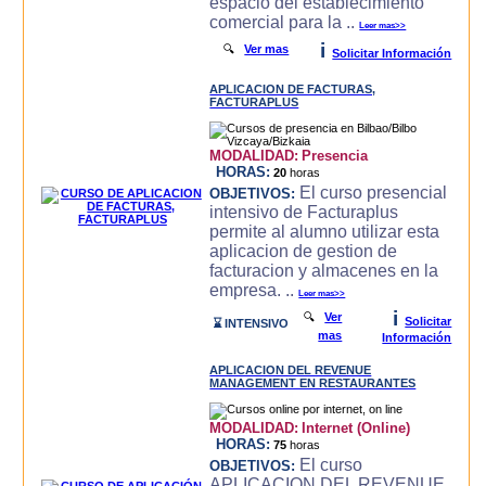
espacio del establecimiento
comercial para la ..
Leer mas>>
i
🔍
Ver mas
Solicitar Información
APLICACION DE FACTURAS,
FACTURAPLUS
MODALIDAD:
Presencia
HORAS:
20
horas
El curso presencial
OBJETIVOS:
intensivo de Facturaplus
permite al alumno utilizar esta
aplicacion de gestion de
facturacion y almacenes en la
empresa. ..
Leer mas>>
i
🔍
Ver
Solicitar
⌛ INTENSIVO
mas
Información
APLICACION DEL REVENUE
MANAGEMENT EN RESTAURANTES
MODALIDAD:
Internet (Online)
HORAS:
75
horas
El curso
OBJETIVOS:
APLICACION DEL REVENUE