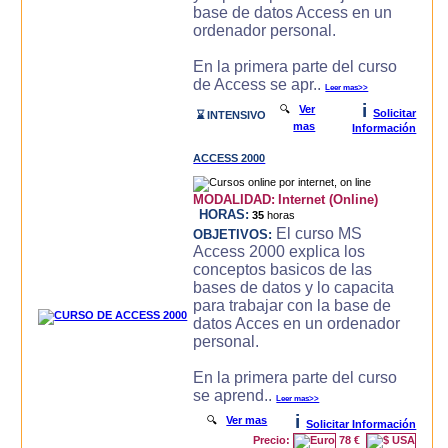
base de datos Access en un
ordenador personal.
En la primera parte del curso
de Access se apr..
Leer mas>>
i
🔍
Ver
Solicitar
⌛ INTENSIVO
mas
Información
ACCESS 2000
MODALIDAD:
Internet (Online)
HORAS:
35
horas
El curso MS
OBJETIVOS:
Access 2000 explica los
conceptos basicos de las
bases de datos y lo capacita
para trabajar con la base de
datos Acces en un ordenador
personal.
En la primera parte del curso
se aprend..
Leer mas>>
i
🔍
Ver mas
Solicitar Información
Precio:
78 €