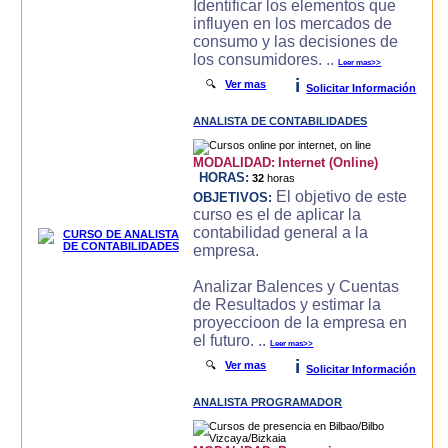
Identificar los elementos que
influyen en los mercados de
consumo y las decisiones de
los consumidores. ..
Leer mas>>
i
🔍
Ver mas
Solicitar Información
ANALISTA DE CONTABILIDADES
MODALIDAD:
Internet (Online)
HORAS:
32
horas
El objetivo de este
OBJETIVOS:
curso es el de aplicar la
contabilidad general a la
empresa.
Analizar Balences y Cuentas
de Resultados y estimar la
proyeccioon de la empresa en
el futuro. ..
Leer mas>>
i
🔍
Ver mas
Solicitar Información
ANALISTA PROGRAMADOR