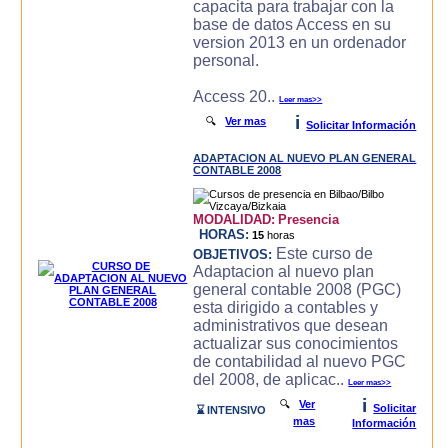
capacita para trabajar con la
base de datos Access en su
version 2013 en un ordenador
personal.
Access 20..
Leer mas>>
i
🔍
Ver mas
Solicitar Información
ADAPTACION AL NUEVO PLAN GENERAL
CONTABLE 2008
MODALIDAD:
Presencia
HORAS:
15
horas
Este curso de
OBJETIVOS:
Adaptacion al nuevo plan
general contable 2008 (PGC)
esta dirigido a contables y
administrativos que desean
actualizar sus conocimientos
de contabilidad al nuevo PGC
del 2008, de aplicac..
Leer mas>>
i
🔍
Ver
Solicitar
⌛ INTENSIVO
mas
Información