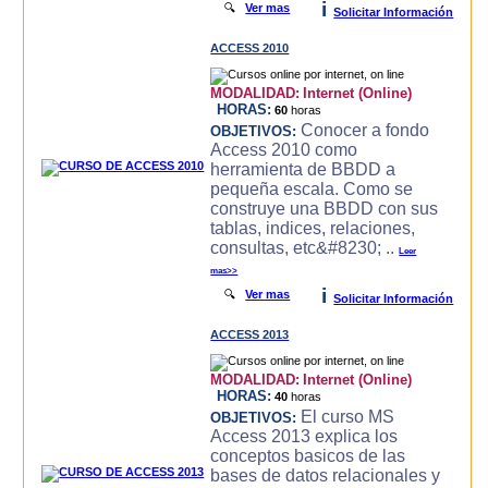
i
🔍
Ver mas
Solicitar Información
ACCESS 2010
MODALIDAD:
Internet (Online)
HORAS:
60
horas
Conocer a fondo
OBJETIVOS:
Access 2010 como
herramienta de BBDD a
pequeña escala. Como se
construye una BBDD con sus
tablas, indices, relaciones,
consultas, etc&#8230; ..
Leer
mas>>
i
🔍
Ver mas
Solicitar Información
ACCESS 2013
MODALIDAD:
Internet (Online)
HORAS:
40
horas
El curso MS
OBJETIVOS:
Access 2013 explica los
conceptos basicos de las
bases de datos relacionales y