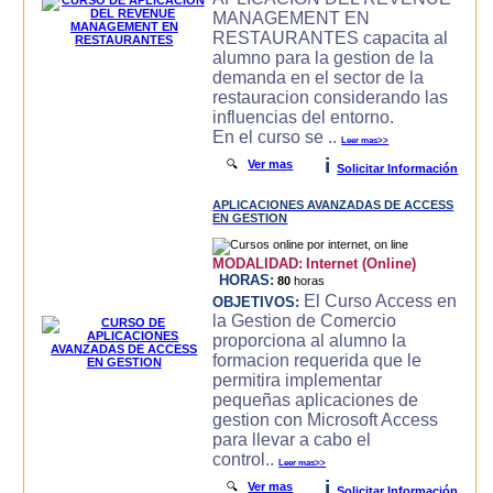
MANAGEMENT EN
RESTAURANTES capacita al
alumno para la gestion de la
demanda en el sector de la
restauracion considerando las
influencias del entorno.
En el curso se ..
Leer mas>>
i
🔍
Ver mas
Solicitar Información
APLICACIONES AVANZADAS DE ACCESS
EN GESTION
MODALIDAD:
Internet (Online)
HORAS:
80
horas
El Curso Access en
OBJETIVOS:
la Gestion de Comercio
proporciona al alumno la
formacion requerida que le
permitira implementar
pequeñas aplicaciones de
gestion con Microsoft Access
para llevar a cabo el
control..
Leer mas>>
i
🔍
Ver mas
Solicitar Información