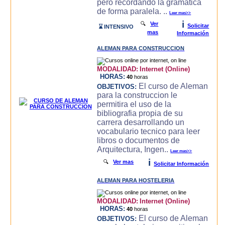
pero recordando la gramatica
de forma paralela. ..
Leer mas>>
i
🔍
Ver
Solicitar
⌛ INTENSIVO
mas
Información
ALEMAN PARA CONSTRUCCION
MODALIDAD:
Internet (Online)
HORAS:
40
horas
El curso de Aleman
OBJETIVOS:
para la construccion le
permitira el uso de la
bibliografia propia de su
carrera desarrollando un
vocabulario tecnico para leer
libros o documentos de
Arquitectura, Ingen..
Leer mas>>
i
🔍
Ver mas
Solicitar Información
ALEMAN PARA HOSTELERIA
MODALIDAD:
Internet (Online)
HORAS:
40
horas
El curso de Aleman
OBJETIVOS: