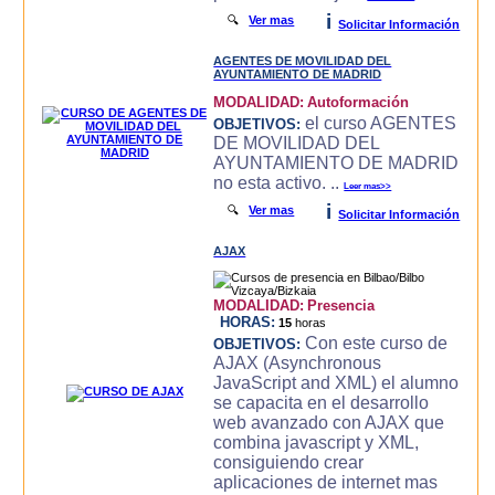
i
🔍
Ver mas
Solicitar Información
AGENTES DE MOVILIDAD DEL
AYUNTAMIENTO DE MADRID
MODALIDAD:
Autoformación
el curso AGENTES
OBJETIVOS:
DE MOVILIDAD DEL
AYUNTAMIENTO DE MADRID
no esta activo. ..
Leer mas>>
i
🔍
Ver mas
Solicitar Información
AJAX
MODALIDAD:
Presencia
HORAS:
15
horas
Con este curso de
OBJETIVOS:
AJAX (Asynchronous
JavaScript and XML) el alumno
se capacita en el desarrollo
web avanzado con AJAX que
combina javascript y XML,
consiguiendo crear
aplicaciones de internet mas