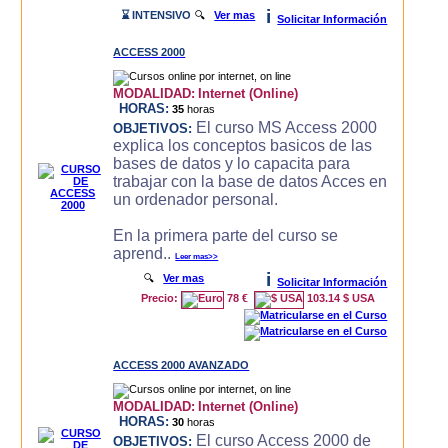
i
⌛ INTENSIVO
🔍
Ver mas
Solicitar Información
ACCESS 2000
MODALIDAD:
Internet (Online)
HORAS:
35
horas
El curso MS Access 2000
OBJETIVOS:
explica los conceptos basicos de las
bases de datos y lo capacita para
trabajar con la base de datos Acces en
un ordenador personal.
En la primera parte del curso se
aprend..
Leer mas>>
i
🔍
Ver mas
Solicitar Información
Precio:
78 €
103.14 $ USA
ACCESS 2000 AVANZADO
MODALIDAD:
Internet (Online)
HORAS:
30
horas
El curso Access 2000 de
OBJETIVOS: