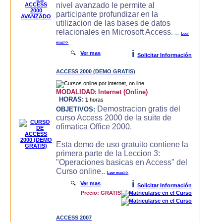
nivel avanzado le permite al
participante profundizar en la
utilizacion de las bases de datos
relacionales en Microsoft Access. ..
Leer
mas>>
i
🔍
Ver mas
Solicitar Información
ACCESS 2000 (DEMO GRATIS)
MODALIDAD:
Internet (Online)
HORAS:
1
horas
Demostracion gratis del
OBJETIVOS:
curso Access 2000 de la suite de
ofimatica Office 2000.
Esta demo de uso gratuito contiene la
primera parte de la Leccion 3:
"Operaciones basicas en Access" del
Curso online..
Leer mas>>
i
🔍
Ver mas
Solicitar Información
Precio: GRATIS
ACCESS 2007