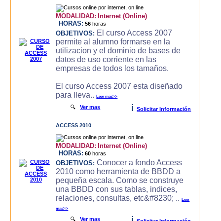
MODALIDAD:
Internet (Online)
HORAS:
56
horas
El curso Access 2007
OBJETIVOS:
permite al alumno formarse en la
utilizacion y el dominio de bases de
datos de uso corriente en las
empresas de todos los tamaños.
El curso Access 2007 esta diseñado
para lleva..
Leer mas>>
i
🔍
Ver mas
Solicitar Información
ACCESS 2010
MODALIDAD:
Internet (Online)
HORAS:
60
horas
Conocer a fondo Access
OBJETIVOS:
2010 como herramienta de BBDD a
pequeña escala. Como se construye
una BBDD con sus tablas, indices,
relaciones, consultas, etc&#8230; ..
Leer
mas>>
i
🔍
Ver mas
Solicitar Información