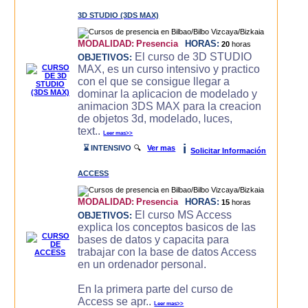
3D STUDIO (3DS MAX)
MODALIDAD:
Presencia
HORAS:
20
horas
El curso de 3D STUDIO
OBJETIVOS:
MAX, es un curso intensivo y practico
con el que se consigue llegar a
dominar la aplicacion de modelado y
animacion 3DS MAX para la creacion
de objetos 3d, modelado, luces,
text..
Leer mas>>
i
⌛ INTENSIVO
🔍
Ver mas
Solicitar Información
ACCESS
MODALIDAD:
Presencia
HORAS:
15
horas
El curso MS Access
OBJETIVOS:
explica los conceptos basicos de las
bases de datos y capacita para
trabajar con la base de datos Access
en un ordenador personal.
En la primera parte del curso de
Access se apr..
Leer mas>>