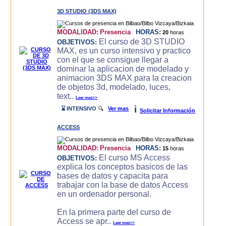
3D STUDIO (3DS MAX)
MODALIDAD:
Presencia
HORAS:
20
horas
El curso de 3D STUDIO
OBJETIVOS:
MAX, es un curso intensivo y practico
con el que se consigue llegar a
dominar la aplicacion de modelado y
animacion 3DS MAX para la creacion
de objetos 3d, modelado, luces,
text..
Leer mas>>
i
⌛ INTENSIVO
🔍
Ver mas
Solicitar Información
ACCESS
MODALIDAD:
Presencia
HORAS:
15
horas
El curso MS Access
OBJETIVOS:
explica los conceptos basicos de las
bases de datos y capacita para
trabajar con la base de datos Access
en un ordenador personal.
En la primera parte del curso de
Access se apr..
Leer mas>>