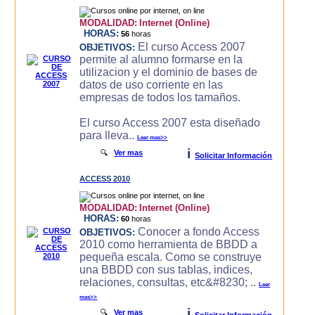
MODALIDAD:
Internet (Online)
HORAS:
56
horas
El curso Access 2007
OBJETIVOS:
permite al alumno formarse en la
utilizacion y el dominio de bases de
datos de uso corriente en las
empresas de todos los tamaños.
El curso Access 2007 esta diseñado
para lleva..
Leer mas>>
i
🔍
Ver mas
Solicitar Información
ACCESS 2010
MODALIDAD:
Internet (Online)
HORAS:
60
horas
Conocer a fondo Access
OBJETIVOS:
2010 como herramienta de BBDD a
pequeña escala. Como se construye
una BBDD con sus tablas, indices,
relaciones, consultas, etc&#8230; ..
Leer
mas>>
i
🔍
Ver mas
Solicitar Información