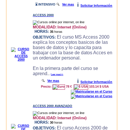
i
⌛ INTENSIVO
🔍
Ver mas
Solicitar Información
ACCESS 2000
MODALIDAD:
Internet (Online)
HORAS:
35
horas
El curso MS Access 2000
OBJETIVOS:
explica los conceptos basicos de las
bases de datos y lo capacita para
trabajar con la base de datos Acces en
un ordenador personal.
En la primera parte del curso se
aprend..
Leer mas>>
i
🔍
Ver mas
Solicitar Información
Precio:
78 €
103.14 $ USA
ACCESS 2000 AVANZADO
MODALIDAD:
Internet (Online)
HORAS:
30
horas
El curso Access 2000 de
OBJETIVOS: