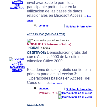
nivel avanzado le permite al
participante profundizar en la
utilizacion de las bases de datos
relacionales en Microsoft Access. ..
Leer
mas>>
i
🔍
Ver mas
Solicitar Información
ACCESS 2000 (DEMO GRATIS)
MODALIDAD:
Internet (Online)
HORAS:
1
horas
Demostracion gratis del
OBJETIVOS:
curso Access 2000 de la suite de
ofimatica Office 2000.
Esta demo de uso gratuito contiene la
primera parte de la Leccion 3:
"Operaciones basicas en Access" del
Curso online..
Leer mas>>
i
🔍
Ver mas
Solicitar Información
Precio: GRATIS
ACCESS 2007