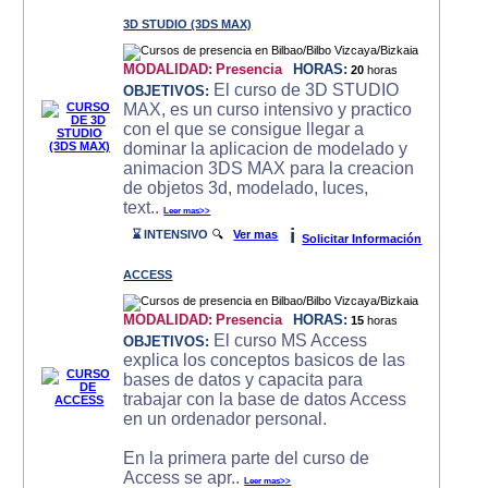
3D STUDIO (3DS MAX)
MODALIDAD:
Presencia
HORAS:
20
horas
El curso de 3D STUDIO
OBJETIVOS:
MAX, es un curso intensivo y practico
con el que se consigue llegar a
dominar la aplicacion de modelado y
animacion 3DS MAX para la creacion
de objetos 3d, modelado, luces,
text..
Leer mas>>
i
⌛ INTENSIVO
🔍
Ver mas
Solicitar Información
ACCESS
MODALIDAD:
Presencia
HORAS:
15
horas
El curso MS Access
OBJETIVOS:
explica los conceptos basicos de las
bases de datos y capacita para
trabajar con la base de datos Access
en un ordenador personal.
En la primera parte del curso de
Access se apr..
Leer mas>>