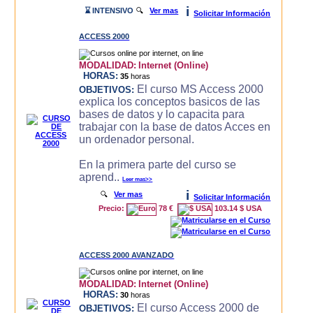
i
⌛ INTENSIVO
🔍
Ver mas
Solicitar Información
ACCESS 2000
MODALIDAD:
Internet (Online)
HORAS:
35
horas
El curso MS Access 2000
OBJETIVOS:
explica los conceptos basicos de las
bases de datos y lo capacita para
trabajar con la base de datos Acces en
un ordenador personal.
En la primera parte del curso se
aprend..
Leer mas>>
i
🔍
Ver mas
Solicitar Información
Precio:
78 €
103.14 $ USA
ACCESS 2000 AVANZADO
MODALIDAD:
Internet (Online)
HORAS:
30
horas
El curso Access 2000 de
OBJETIVOS: