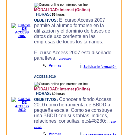
MODALIDAD:
Internet (Online)
HORAS:
56
horas
El curso Access 2007
OBJETIVOS:
permite al alumno formarse en la
utilizacion y el dominio de bases de
datos de uso corriente en las
empresas de todos los tamaños.
El curso Access 2007 esta diseñado
para lleva..
Leer mas>>
i
🔍
Ver mas
Solicitar Información
ACCESS 2010
MODALIDAD:
Internet (Online)
HORAS:
60
horas
Conocer a fondo Access
OBJETIVOS:
2010 como herramienta de BBDD a
pequeña escala. Como se construye
una BBDD con sus tablas, indices,
relaciones, consultas, etc&#8230; ..
Leer
mas>>
i
🔍
Ver mas
Solicitar Información