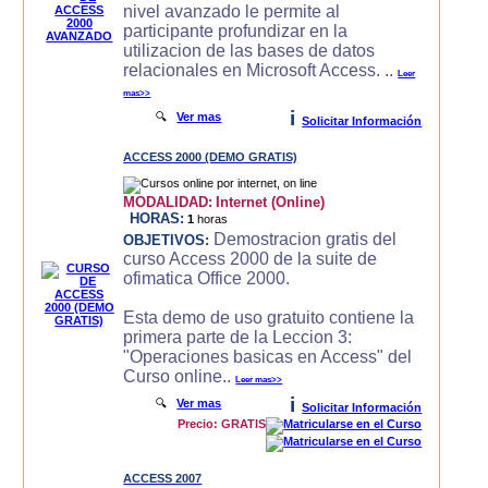
nivel avanzado le permite al
participante profundizar en la
utilizacion de las bases de datos
relacionales en Microsoft Access. ..
Leer
mas>>
i
🔍
Ver mas
Solicitar Información
ACCESS 2000 (DEMO GRATIS)
MODALIDAD:
Internet (Online)
HORAS:
1
horas
Demostracion gratis del
OBJETIVOS:
curso Access 2000 de la suite de
ofimatica Office 2000.
Esta demo de uso gratuito contiene la
primera parte de la Leccion 3:
"Operaciones basicas en Access" del
Curso online..
Leer mas>>
i
🔍
Ver mas
Solicitar Información
Precio: GRATIS
ACCESS 2007