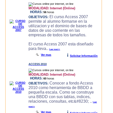
MODALIDAD:
Internet (Online)
HORAS:
56
horas
El curso Access 2007
OBJETIVOS:
permite al alumno formarse en la
utilizacion y el dominio de bases de
datos de uso corriente en las
empresas de todos los tamaños.
El curso Access 2007 esta diseñado
para lleva..
Leer mas>>
i
🔍
Ver mas
Solicitar Información
ACCESS 2010
MODALIDAD:
Internet (Online)
HORAS:
60
horas
Conocer a fondo Access
OBJETIVOS:
2010 como herramienta de BBDD a
pequeña escala. Como se construye
una BBDD con sus tablas, indices,
relaciones, consultas, etc&#8230; ..
Leer
mas>>
i
🔍
Ver mas
Solicitar Información