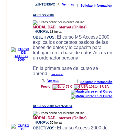
i
⌛ INTENSIVO
🔍
Ver mas
Solicitar Información
ACCESS 2000
MODALIDAD:
Internet (Online)
HORAS:
35
horas
El curso MS Access 2000
OBJETIVOS:
explica los conceptos basicos de las
bases de datos y lo capacita para
trabajar con la base de datos Acces en
un ordenador personal.
En la primera parte del curso se
aprend..
Leer mas>>
i
🔍
Ver mas
Solicitar Información
Precio:
78 €
103.14 $ USA
ACCESS 2000 AVANZADO
MODALIDAD:
Internet (Online)
HORAS:
30
horas
El curso Access 2000 de
OBJETIVOS: