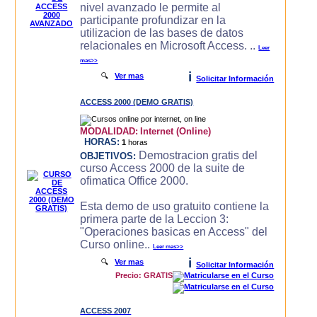
nivel avanzado le permite al
participante profundizar en la
utilizacion de las bases de datos
relacionales en Microsoft Access. ..
Leer
mas>>
i
🔍
Ver mas
Solicitar Información
ACCESS 2000 (DEMO GRATIS)
MODALIDAD:
Internet (Online)
HORAS:
1
horas
Demostracion gratis del
OBJETIVOS:
curso Access 2000 de la suite de
ofimatica Office 2000.
Esta demo de uso gratuito contiene la
primera parte de la Leccion 3:
"Operaciones basicas en Access" del
Curso online..
Leer mas>>
i
🔍
Ver mas
Solicitar Información
Precio: GRATIS
ACCESS 2007