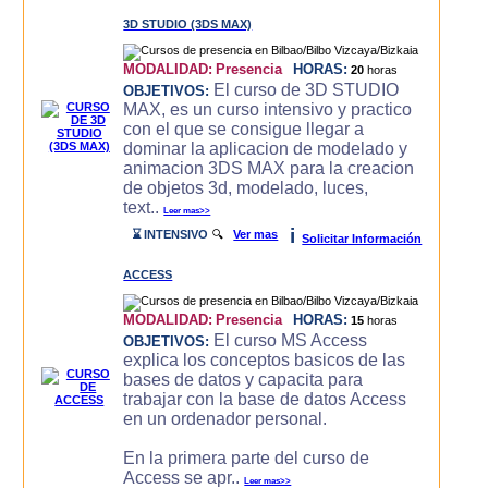
3D STUDIO (3DS MAX)
MODALIDAD:
Presencia
HORAS:
20
horas
El curso de 3D STUDIO
OBJETIVOS:
MAX, es un curso intensivo y practico
con el que se consigue llegar a
dominar la aplicacion de modelado y
animacion 3DS MAX para la creacion
de objetos 3d, modelado, luces,
text..
Leer mas>>
i
⌛ INTENSIVO
🔍
Ver mas
Solicitar Información
ACCESS
MODALIDAD:
Presencia
HORAS:
15
horas
El curso MS Access
OBJETIVOS:
explica los conceptos basicos de las
bases de datos y capacita para
trabajar con la base de datos Access
en un ordenador personal.
En la primera parte del curso de
Access se apr..
Leer mas>>