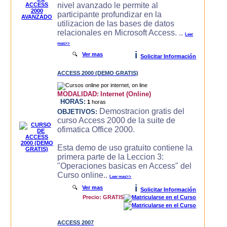
nivel avanzado le permite al
participante profundizar en la
utilizacion de las bases de datos
relacionales en Microsoft Access. ..
Leer
mas>>
i
🔍
Ver mas
Solicitar Información
ACCESS 2000 (DEMO GRATIS)
MODALIDAD:
Internet (Online)
HORAS:
1
horas
Demostracion gratis del
OBJETIVOS:
curso Access 2000 de la suite de
ofimatica Office 2000.
Esta demo de uso gratuito contiene la
primera parte de la Leccion 3:
"Operaciones basicas en Access" del
Curso online..
Leer mas>>
i
🔍
Ver mas
Solicitar Información
Precio: GRATIS
ACCESS 2007