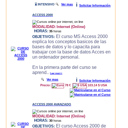
i
⌛ INTENSIVO
🔍
Ver mas
Solicitar Información
ACCESS 2000
MODALIDAD:
Internet (Online)
HORAS:
35
horas
El curso MS Access 2000
OBJETIVOS:
explica los conceptos basicos de las
bases de datos y lo capacita para
trabajar con la base de datos Acces en
un ordenador personal.
En la primera parte del curso se
aprend..
Leer mas>>
i
🔍
Ver mas
Solicitar Información
Precio:
78 €
103.14 $ USA
ACCESS 2000 AVANZADO
MODALIDAD:
Internet (Online)
HORAS:
30
horas
El curso Access 2000 de
OBJETIVOS: