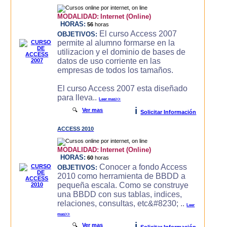
MODALIDAD:
Internet (Online)
HORAS:
56
horas
El curso Access 2007
OBJETIVOS:
permite al alumno formarse en la
utilizacion y el dominio de bases de
datos de uso corriente en las
empresas de todos los tamaños.
El curso Access 2007 esta diseñado
para lleva..
Leer mas>>
i
🔍
Ver mas
Solicitar Información
ACCESS 2010
MODALIDAD:
Internet (Online)
HORAS:
60
horas
Conocer a fondo Access
OBJETIVOS:
2010 como herramienta de BBDD a
pequeña escala. Como se construye
una BBDD con sus tablas, indices,
relaciones, consultas, etc&#8230; ..
Leer
mas>>
i
🔍
Ver mas
Solicitar Información