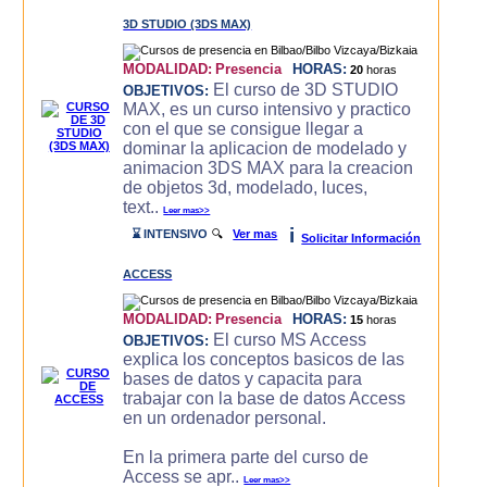
3D STUDIO (3DS MAX)
MODALIDAD:
Presencia
HORAS:
20
horas
El curso de 3D STUDIO
OBJETIVOS:
MAX, es un curso intensivo y practico
con el que se consigue llegar a
dominar la aplicacion de modelado y
animacion 3DS MAX para la creacion
de objetos 3d, modelado, luces,
text..
Leer mas>>
i
⌛ INTENSIVO
🔍
Ver mas
Solicitar Información
ACCESS
MODALIDAD:
Presencia
HORAS:
15
horas
El curso MS Access
OBJETIVOS:
explica los conceptos basicos de las
bases de datos y capacita para
trabajar con la base de datos Access
en un ordenador personal.
En la primera parte del curso de
Access se apr..
Leer mas>>