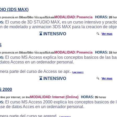
DIO (3DS MAX)
MODALIDAD:
Presencia
HORAS:
20
ho
El curso de 3D STUDIO MAX, es un curso intensivo y practic
OS:
on de modelado y animacion 3DS MAX para la creacion de objeto
⌛ INTENSIVO
🔍
Ver mas
S
MODALIDAD:
Presencia
HORAS:
15
ho
El curso MS Access explica los conceptos basicos de las bas
OS:
datos Access en un ordenador personal.
imera parte del curso de Access se apr..
Leer mas>>
⌛ INTENSIVO
🔍
Ver mas
 2000
MODALIDAD:
Internet (Online)
HORAS:
35
horas
El curso MS Access 2000 explica los conceptos basicos de la
OS:
ase de datos Acces en un ordenador personal.
imera parte del curso se aprend..
Leer mas>>