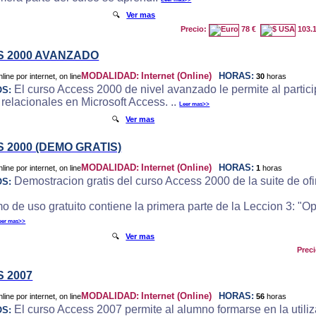
🔍
Ver mas
Precio:
78 €
103.
 2000 AVANZADO
MODALIDAD:
Internet (Online)
HORAS:
30
horas
El curso Access 2000 de nivel avanzado le permite al particip
OS:
 relacionales en Microsoft Access. ..
Leer mas>>
🔍
Ver mas
 2000 (DEMO GRATIS)
MODALIDAD:
Internet (Online)
HORAS:
1
horas
Demostracion gratis del curso Access 2000 de la suite de ofi
OS:
o de uso gratuito contiene la primera parte de la Leccion 3: "
eer mas>>
🔍
Ver mas
Prec
 2007
MODALIDAD:
Internet (Online)
HORAS:
56
horas
El curso Access 2007 permite al alumno formarse en la utili
OS: