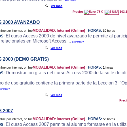
🔍
Ver mas
Precio:
78 €
103.
 2000 AVANZADO
MODALIDAD:
Internet (Online)
HORAS:
30
horas
El curso Access 2000 de nivel avanzado le permite al particip
OS:
 relacionales en Microsoft Access. ..
Leer mas>>
🔍
Ver mas
 2000 (DEMO GRATIS)
MODALIDAD:
Internet (Online)
HORAS:
1
horas
Demostracion gratis del curso Access 2000 de la suite de ofi
OS:
o de uso gratuito contiene la primera parte de la Leccion 3: "
eer mas>>
🔍
Ver mas
Prec
 2007
MODALIDAD:
Internet (Online)
HORAS:
56
horas
El curso Access 2007 permite al alumno formarse en la utili
OS: