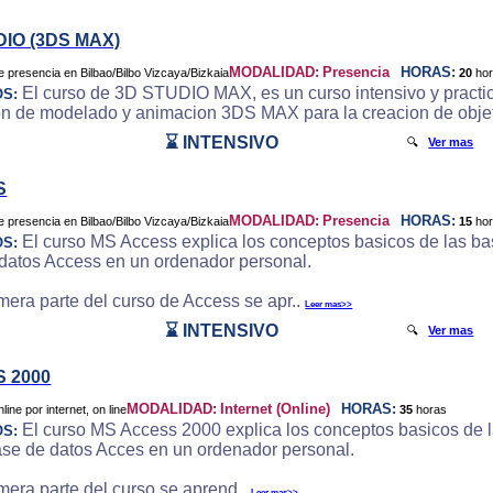
DIO (3DS MAX)
MODALIDAD:
Presencia
HORAS:
20
ho
El curso de 3D STUDIO MAX, es un curso intensivo y practic
OS:
on de modelado y animacion 3DS MAX para la creacion de objeto
⌛ INTENSIVO
🔍
Ver mas
S
MODALIDAD:
Presencia
HORAS:
15
ho
El curso MS Access explica los conceptos basicos de las bas
OS:
datos Access en un ordenador personal.
imera parte del curso de Access se apr..
Leer mas>>
⌛ INTENSIVO
🔍
Ver mas
 2000
MODALIDAD:
Internet (Online)
HORAS:
35
horas
El curso MS Access 2000 explica los conceptos basicos de la
OS:
ase de datos Acces en un ordenador personal.
imera parte del curso se aprend..
Leer mas>>