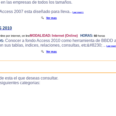
e en las empresas de todos los tamaños.
 Access 2007 esta diseñado para lleva..
Leer mas>>
🔍
Ver mas
 2010
MODALIDAD:
Internet (Online)
HORAS:
60
horas
Conocer a fondo Access 2010 como herramienta de BBDD a
OS:
 sus tablas, indices, relaciones, consultas, etc&#8230; ..
Leer mas
🔍
Ver mas
de esta el que deseas consultar.
guientes categorias: