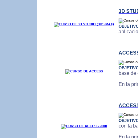
3D STU
OBJETIV
aplicaci
ACCES
OBJETIV
base de 
En la pr
ACCESS
OBJETIV
con la b
En la pr