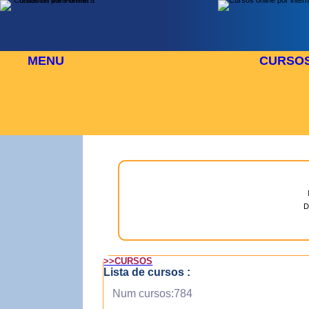
MENU
CURSO
 AGOSTO
⬜
🎓 TUS CURSOS
D
>>CURSOS
Lista de cursos :
Num cursos:784