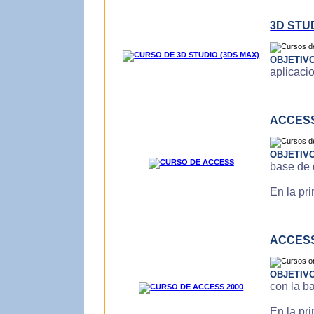
3D STU
OBJETIV
aplicaci
ACCES
OBJETIV
base de 
En la pr
ACCESS
OBJETIV
con la b
En la pr