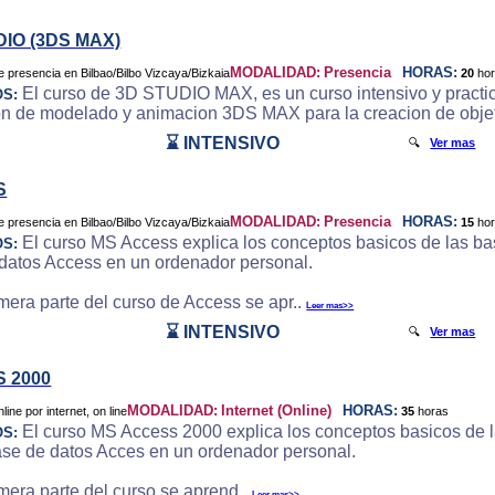
DIO (3DS MAX)
MODALIDAD:
Presencia
HORAS:
20
ho
El curso de 3D STUDIO MAX, es un curso intensivo y practic
OS:
on de modelado y animacion 3DS MAX para la creacion de objeto
⌛ INTENSIVO
🔍
Ver mas
S
MODALIDAD:
Presencia
HORAS:
15
ho
El curso MS Access explica los conceptos basicos de las bas
OS:
datos Access en un ordenador personal.
imera parte del curso de Access se apr..
Leer mas>>
⌛ INTENSIVO
🔍
Ver mas
 2000
MODALIDAD:
Internet (Online)
HORAS:
35
horas
El curso MS Access 2000 explica los conceptos basicos de la
OS:
ase de datos Acces en un ordenador personal.
imera parte del curso se aprend..
Leer mas>>