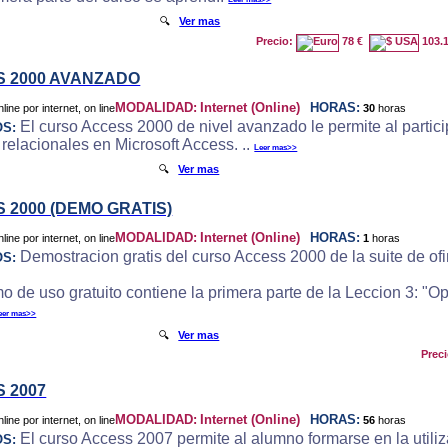
🔍
Ver mas
Precio:
78 €
103.
 2000 AVANZADO
MODALIDAD:
Internet (Online)
HORAS:
30
horas
El curso Access 2000 de nivel avanzado le permite al particip
OS:
 relacionales en Microsoft Access. ..
Leer mas>>
🔍
Ver mas
 2000 (DEMO GRATIS)
MODALIDAD:
Internet (Online)
HORAS:
1
horas
Demostracion gratis del curso Access 2000 de la suite de ofi
OS:
o de uso gratuito contiene la primera parte de la Leccion 3: "
eer mas>>
🔍
Ver mas
Prec
 2007
MODALIDAD:
Internet (Online)
HORAS:
56
horas
El curso Access 2007 permite al alumno formarse en la utili
OS: