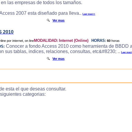
e en las empresas de todos los tamaños.
 Access 2007 esta diseñado para lleva..
Leer mas>>
🔍
Ver mas
 2010
MODALIDAD:
Internet (Online)
HORAS:
60
horas
Conocer a fondo Access 2010 como herramienta de BBDD a
OS:
 sus tablas, indices, relaciones, consultas, etc&#8230; ..
Leer mas
🔍
Ver mas
de esta el que deseas consultar.
guientes categorias: