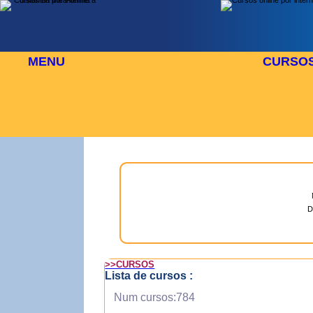
MENU
CURSO
 AGOSTO
⬜
🎓 TUS CURSOS
D
>>CURSOS
Lista de cursos :
Num cursos:784