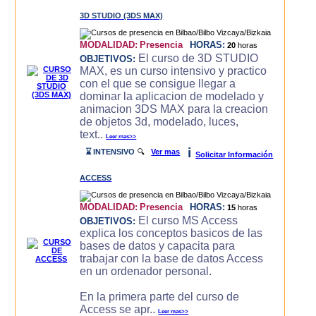
3D STUDIO (3DS MAX)
MODALIDAD:
Presencia
HORAS:
20
horas
El curso de 3D STUDIO
OBJETIVOS:
MAX, es un curso intensivo y practico
con el que se consigue llegar a
dominar la aplicacion de modelado y
animacion 3DS MAX para la creacion
de objetos 3d, modelado, luces,
text..
Leer mas>>
i
⌛ INTENSIVO
🔍
Ver mas
Solicitar Información
ACCESS
MODALIDAD:
Presencia
HORAS:
15
horas
El curso MS Access
OBJETIVOS:
explica los conceptos basicos de las
bases de datos y capacita para
trabajar con la base de datos Access
en un ordenador personal.
En la primera parte del curso de
Access se apr..
Leer mas>>