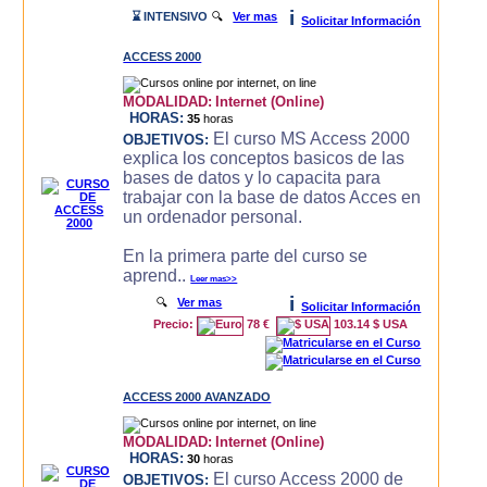
i
⌛ INTENSIVO
🔍
Ver mas
Solicitar Información
ACCESS 2000
MODALIDAD:
Internet (Online)
HORAS:
35
horas
El curso MS Access 2000
OBJETIVOS:
explica los conceptos basicos de las
bases de datos y lo capacita para
trabajar con la base de datos Acces en
un ordenador personal.
En la primera parte del curso se
aprend..
Leer mas>>
i
🔍
Ver mas
Solicitar Información
Precio:
78 €
103.14 $ USA
ACCESS 2000 AVANZADO
MODALIDAD:
Internet (Online)
HORAS:
30
horas
El curso Access 2000 de
OBJETIVOS: