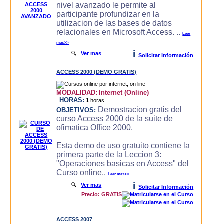
nivel avanzado le permite al
participante profundizar en la
utilizacion de las bases de datos
relacionales en Microsoft Access. ..
Leer
mas>>
i
🔍
Ver mas
Solicitar Información
ACCESS 2000 (DEMO GRATIS)
MODALIDAD:
Internet (Online)
HORAS:
1
horas
Demostracion gratis del
OBJETIVOS:
curso Access 2000 de la suite de
ofimatica Office 2000.
Esta demo de uso gratuito contiene la
primera parte de la Leccion 3:
"Operaciones basicas en Access" del
Curso online..
Leer mas>>
i
🔍
Ver mas
Solicitar Información
Precio: GRATIS
ACCESS 2007