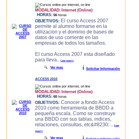
MODALIDAD:
Internet (Online)
HORAS:
56
horas
El curso Access 2007
OBJETIVOS:
permite al alumno formarse en la
utilizacion y el dominio de bases de
datos de uso corriente en las
empresas de todos los tamaños.
El curso Access 2007 esta diseñado
para lleva..
Leer mas>>
i
🔍
Ver mas
Solicitar Información
ACCESS 2010
MODALIDAD:
Internet (Online)
HORAS:
60
horas
Conocer a fondo Access
OBJETIVOS:
2010 como herramienta de BBDD a
pequeña escala. Como se construye
una BBDD con sus tablas, indices,
relaciones, consultas, etc&#8230; ..
Leer
mas>>
i
🔍
Ver mas
Solicitar Información