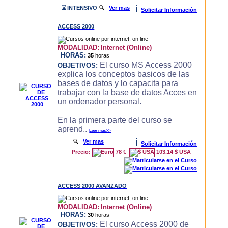
i
⌛ INTENSIVO
🔍
Ver mas
Solicitar Información
ACCESS 2000
MODALIDAD:
Internet (Online)
HORAS:
35
horas
El curso MS Access 2000
OBJETIVOS:
explica los conceptos basicos de las
bases de datos y lo capacita para
trabajar con la base de datos Acces en
un ordenador personal.
En la primera parte del curso se
aprend..
Leer mas>>
i
🔍
Ver mas
Solicitar Información
Precio:
78 €
103.14 $ USA
ACCESS 2000 AVANZADO
MODALIDAD:
Internet (Online)
HORAS:
30
horas
El curso Access 2000 de
OBJETIVOS: