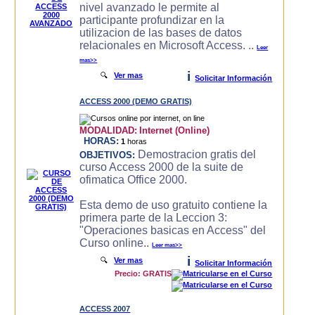
nivel avanzado le permite al
participante profundizar en la
utilizacion de las bases de datos
relacionales en Microsoft Access. ..
Leer
mas>>
i
🔍
Ver mas
Solicitar Información
ACCESS 2000 (DEMO GRATIS)
MODALIDAD:
Internet (Online)
HORAS:
1
horas
Demostracion gratis del
OBJETIVOS:
curso Access 2000 de la suite de
ofimatica Office 2000.
Esta demo de uso gratuito contiene la
primera parte de la Leccion 3:
"Operaciones basicas en Access" del
Curso online..
Leer mas>>
i
🔍
Ver mas
Solicitar Información
Precio: GRATIS
ACCESS 2007