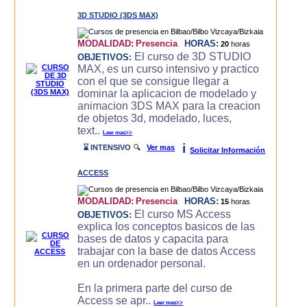
3D STUDIO (3DS MAX)
MODALIDAD:
Presencia
HORAS:
20
horas
El curso de 3D STUDIO
OBJETIVOS:
MAX, es un curso intensivo y practico
con el que se consigue llegar a
dominar la aplicacion de modelado y
animacion 3DS MAX para la creacion
de objetos 3d, modelado, luces,
text..
Leer mas>>
i
⌛ INTENSIVO
🔍
Ver mas
Solicitar Información
ACCESS
MODALIDAD:
Presencia
HORAS:
15
horas
El curso MS Access
OBJETIVOS:
explica los conceptos basicos de las
bases de datos y capacita para
trabajar con la base de datos Access
en un ordenador personal.
En la primera parte del curso de
Access se apr..
Leer mas>>