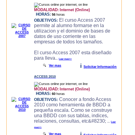
MODALIDAD:
Internet (Online)
HORAS:
56
horas
El curso Access 2007
OBJETIVOS:
permite al alumno formarse en la
utilizacion y el dominio de bases de
datos de uso corriente en las
empresas de todos los tamaños.
El curso Access 2007 esta diseñado
para lleva..
Leer mas>>
i
🔍
Ver mas
Solicitar Información
ACCESS 2010
MODALIDAD:
Internet (Online)
HORAS:
60
horas
Conocer a fondo Access
OBJETIVOS:
2010 como herramienta de BBDD a
pequeña escala. Como se construye
una BBDD con sus tablas, indices,
relaciones, consultas, etc&#8230; ..
Leer
mas>>
i
🔍
Ver mas
Solicitar Información