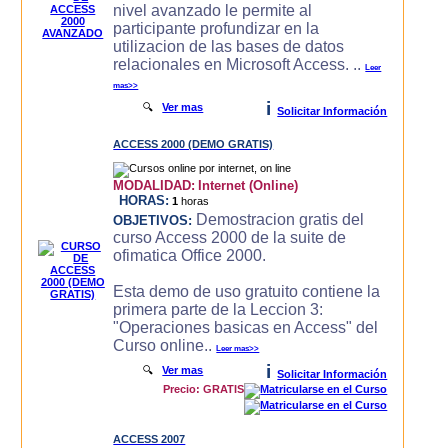
nivel avanzado le permite al
participante profundizar en la
utilizacion de las bases de datos
relacionales en Microsoft Access. ..
Leer
mas>>
i
🔍
Ver mas
Solicitar Información
ACCESS 2000 (DEMO GRATIS)
MODALIDAD:
Internet (Online)
HORAS:
1
horas
Demostracion gratis del
OBJETIVOS:
curso Access 2000 de la suite de
ofimatica Office 2000.
Esta demo de uso gratuito contiene la
primera parte de la Leccion 3:
"Operaciones basicas en Access" del
Curso online..
Leer mas>>
i
🔍
Ver mas
Solicitar Información
Precio: GRATIS
ACCESS 2007