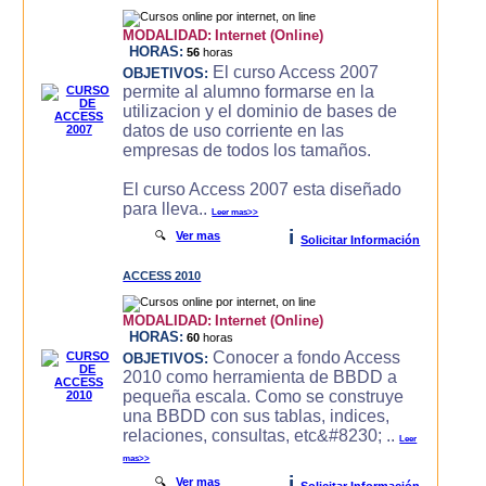
MODALIDAD:
Internet (Online)
HORAS:
56
horas
El curso Access 2007
OBJETIVOS:
permite al alumno formarse en la
utilizacion y el dominio de bases de
datos de uso corriente en las
empresas de todos los tamaños.
El curso Access 2007 esta diseñado
para lleva..
Leer mas>>
i
🔍
Ver mas
Solicitar Información
ACCESS 2010
MODALIDAD:
Internet (Online)
HORAS:
60
horas
Conocer a fondo Access
OBJETIVOS:
2010 como herramienta de BBDD a
pequeña escala. Como se construye
una BBDD con sus tablas, indices,
relaciones, consultas, etc&#8230; ..
Leer
mas>>
i
🔍
Ver mas
Solicitar Información