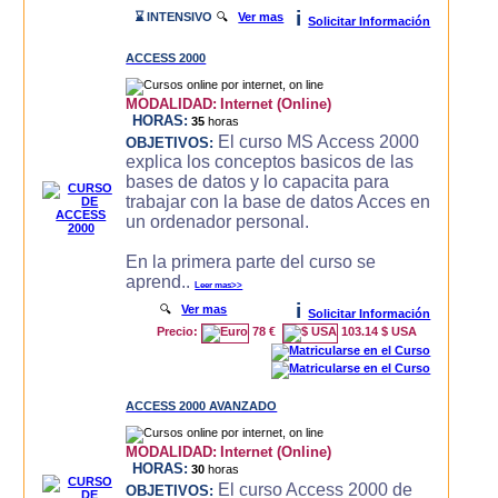
i
⌛ INTENSIVO
🔍
Ver mas
Solicitar Información
ACCESS 2000
MODALIDAD:
Internet (Online)
HORAS:
35
horas
El curso MS Access 2000
OBJETIVOS:
explica los conceptos basicos de las
bases de datos y lo capacita para
trabajar con la base de datos Acces en
un ordenador personal.
En la primera parte del curso se
aprend..
Leer mas>>
i
🔍
Ver mas
Solicitar Información
Precio:
78 €
103.14 $ USA
ACCESS 2000 AVANZADO
MODALIDAD:
Internet (Online)
HORAS:
30
horas
El curso Access 2000 de
OBJETIVOS: