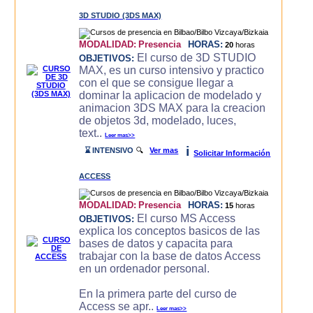
3D STUDIO (3DS MAX)
MODALIDAD:
Presencia
HORAS:
20
horas
El curso de 3D STUDIO
OBJETIVOS:
MAX, es un curso intensivo y practico
con el que se consigue llegar a
dominar la aplicacion de modelado y
animacion 3DS MAX para la creacion
de objetos 3d, modelado, luces,
text..
Leer mas>>
i
⌛ INTENSIVO
🔍
Ver mas
Solicitar Información
ACCESS
MODALIDAD:
Presencia
HORAS:
15
horas
El curso MS Access
OBJETIVOS:
explica los conceptos basicos de las
bases de datos y capacita para
trabajar con la base de datos Access
en un ordenador personal.
En la primera parte del curso de
Access se apr..
Leer mas>>