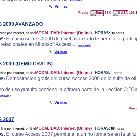
🔍
Ver mas
Precio:
78 €
103.
 2000 AVANZADO
MODALIDAD:
Internet (Online)
HORAS:
30
horas
El curso Access 2000 de nivel avanzado le permite al particip
OS:
 relacionales en Microsoft Access. ..
Leer mas>>
🔍
Ver mas
 2000 (DEMO GRATIS)
MODALIDAD:
Internet (Online)
HORAS:
1
horas
Demostracion gratis del curso Access 2000 de la suite de ofi
OS:
o de uso gratuito contiene la primera parte de la Leccion 3: "
eer mas>>
🔍
Ver mas
Prec
 2007
MODALIDAD:
Internet (Online)
HORAS:
56
horas
El curso Access 2007 permite al alumno formarse en la utili
OS: