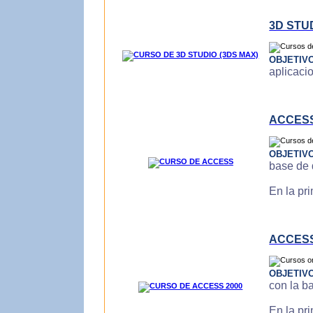
3D STU
OBJETIV
aplicaci
ACCES
OBJETIV
base de 
En la pr
ACCESS
OBJETIV
con la b
En la pr