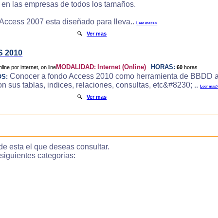
e en las empresas de todos los tamaños.
 Access 2007 esta diseñado para lleva..
Leer mas>>
🔍
Ver mas
 2010
MODALIDAD:
Internet (Online)
HORAS:
60
horas
Conocer a fondo Access 2010 como herramienta de BBDD a
OS:
 sus tablas, indices, relaciones, consultas, etc&#8230; ..
Leer mas
🔍
Ver mas
de esta el que deseas consultar.
guientes categorias: