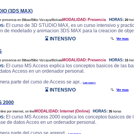
DIO (3DS MAX)
MODALIDAD:
Presencia
HORAS:
20
ho
El curso de 3D STUDIO MAX, es un curso intensivo y practic
OS:
on de modelado y animacion 3DS MAX para la creacion de objeto
⌛ INTENSIVO
🔍
Ver mas
S
MODALIDAD:
Presencia
HORAS:
15
ho
El curso MS Access explica los conceptos basicos de las bas
OS:
datos Access en un ordenador personal.
imera parte del curso de Access se apr..
Leer mas>>
⌛ INTENSIVO
🔍
Ver mas
 2000
MODALIDAD:
Internet (Online)
HORAS:
35
horas
El curso MS Access 2000 explica los conceptos basicos de la
OS:
ase de datos Acces en un ordenador personal.
imera parte del curso se aprend..
Leer mas>>