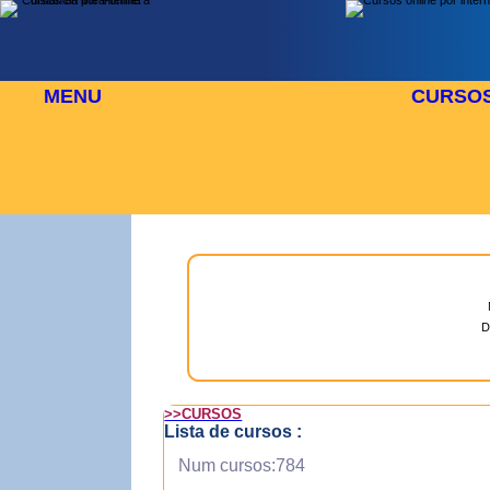
MENU
CURSO
AGOSTO
⬜
🎓 TUS CURSOS
D
>>CURSOS
Lista de cursos :
Num cursos:784