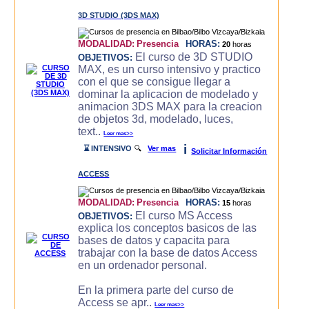
3D STUDIO (3DS MAX)
MODALIDAD:
Presencia
HORAS:
20
horas
El curso de 3D STUDIO
OBJETIVOS:
MAX, es un curso intensivo y practico
con el que se consigue llegar a
dominar la aplicacion de modelado y
animacion 3DS MAX para la creacion
de objetos 3d, modelado, luces,
text..
Leer mas>>
i
⌛ INTENSIVO
🔍
Ver mas
Solicitar Información
ACCESS
MODALIDAD:
Presencia
HORAS:
15
horas
El curso MS Access
OBJETIVOS:
explica los conceptos basicos de las
bases de datos y capacita para
trabajar con la base de datos Access
en un ordenador personal.
En la primera parte del curso de
Access se apr..
Leer mas>>