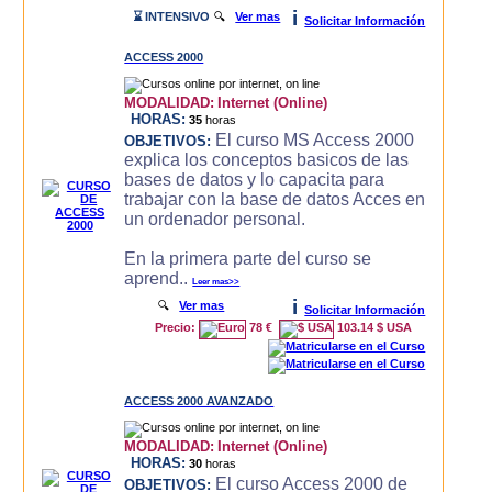
i
⌛ INTENSIVO
🔍
Ver mas
Solicitar Información
ACCESS 2000
MODALIDAD:
Internet (Online)
HORAS:
35
horas
El curso MS Access 2000
OBJETIVOS:
explica los conceptos basicos de las
bases de datos y lo capacita para
trabajar con la base de datos Acces en
un ordenador personal.
En la primera parte del curso se
aprend..
Leer mas>>
i
🔍
Ver mas
Solicitar Información
Precio:
78 €
103.14 $ USA
ACCESS 2000 AVANZADO
MODALIDAD:
Internet (Online)
HORAS:
30
horas
El curso Access 2000 de
OBJETIVOS: