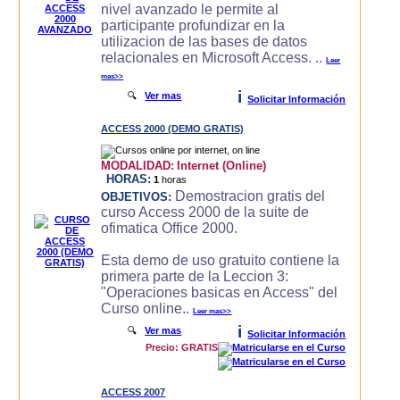
nivel avanzado le permite al
participante profundizar en la
utilizacion de las bases de datos
relacionales en Microsoft Access. ..
Leer
mas>>
i
🔍
Ver mas
Solicitar Información
ACCESS 2000 (DEMO GRATIS)
MODALIDAD:
Internet (Online)
HORAS:
1
horas
Demostracion gratis del
OBJETIVOS:
curso Access 2000 de la suite de
ofimatica Office 2000.
Esta demo de uso gratuito contiene la
primera parte de la Leccion 3:
"Operaciones basicas en Access" del
Curso online..
Leer mas>>
i
🔍
Ver mas
Solicitar Información
Precio: GRATIS
ACCESS 2007