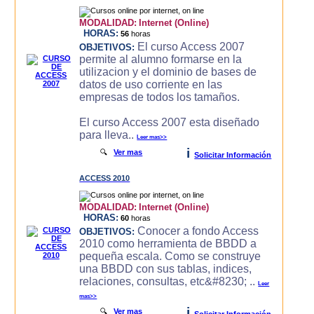
MODALIDAD:
Internet (Online)
HORAS:
56
horas
El curso Access 2007
OBJETIVOS:
permite al alumno formarse en la
utilizacion y el dominio de bases de
datos de uso corriente en las
empresas de todos los tamaños.
El curso Access 2007 esta diseñado
para lleva..
Leer mas>>
i
🔍
Ver mas
Solicitar Información
ACCESS 2010
MODALIDAD:
Internet (Online)
HORAS:
60
horas
Conocer a fondo Access
OBJETIVOS:
2010 como herramienta de BBDD a
pequeña escala. Como se construye
una BBDD con sus tablas, indices,
relaciones, consultas, etc&#8230; ..
Leer
mas>>
i
🔍
Ver mas
Solicitar Información