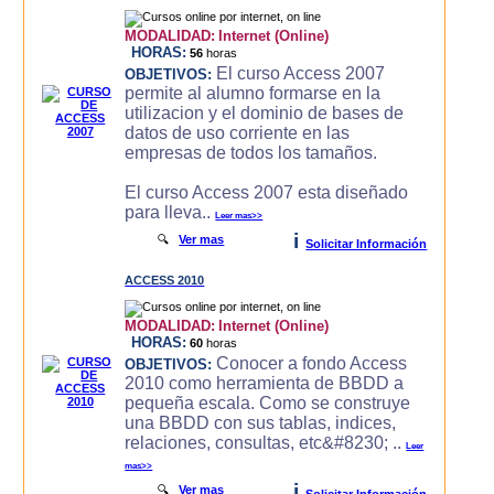
MODALIDAD:
Internet (Online)
HORAS:
56
horas
El curso Access 2007
OBJETIVOS:
permite al alumno formarse en la
utilizacion y el dominio de bases de
datos de uso corriente en las
empresas de todos los tamaños.
El curso Access 2007 esta diseñado
para lleva..
Leer mas>>
i
🔍
Ver mas
Solicitar Información
ACCESS 2010
MODALIDAD:
Internet (Online)
HORAS:
60
horas
Conocer a fondo Access
OBJETIVOS:
2010 como herramienta de BBDD a
pequeña escala. Como se construye
una BBDD con sus tablas, indices,
relaciones, consultas, etc&#8230; ..
Leer
mas>>
i
🔍
Ver mas
Solicitar Información