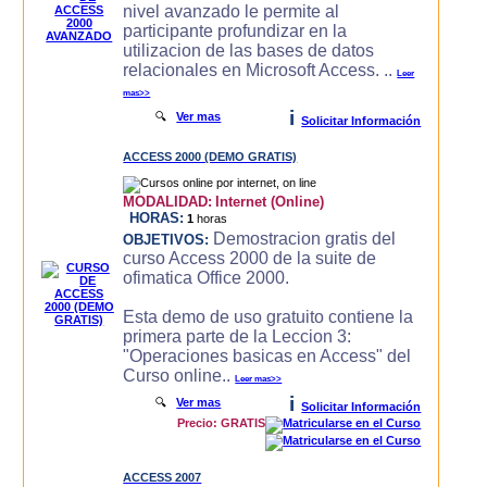
nivel avanzado le permite al
participante profundizar en la
utilizacion de las bases de datos
relacionales en Microsoft Access. ..
Leer
mas>>
i
🔍
Ver mas
Solicitar Información
ACCESS 2000 (DEMO GRATIS)
MODALIDAD:
Internet (Online)
HORAS:
1
horas
Demostracion gratis del
OBJETIVOS:
curso Access 2000 de la suite de
ofimatica Office 2000.
Esta demo de uso gratuito contiene la
primera parte de la Leccion 3:
"Operaciones basicas en Access" del
Curso online..
Leer mas>>
i
🔍
Ver mas
Solicitar Información
Precio: GRATIS
ACCESS 2007