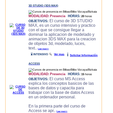
3D STUDIO (3DS MAX)
MODALIDAD:
Presencia
HORAS:
20
horas
El curso de 3D STUDIO
OBJETIVOS:
MAX, es un curso intensivo y practico
con el que se consigue llegar a
dominar la aplicacion de modelado y
animacion 3DS MAX para la creacion
de objetos 3d, modelado, luces,
text..
Leer mas>>
i
⌛ INTENSIVO
🔍
Ver mas
Solicitar Información
ACCESS
MODALIDAD:
Presencia
HORAS:
15
horas
El curso MS Access
OBJETIVOS:
explica los conceptos basicos de las
bases de datos y capacita para
trabajar con la base de datos Access
en un ordenador personal.
En la primera parte del curso de
Access se apr..
Leer mas>>