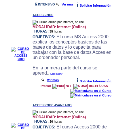
i
⌛ INTENSIVO
🔍
Ver mas
Solicitar Información
ACCESS 2000
MODALIDAD:
Internet (Online)
HORAS:
35
horas
El curso MS Access 2000
OBJETIVOS:
explica los conceptos basicos de las
bases de datos y lo capacita para
trabajar con la base de datos Acces en
un ordenador personal.
En la primera parte del curso se
aprend..
Leer mas>>
i
🔍
Ver mas
Solicitar Información
Precio:
78 €
103.14 $ USA
ACCESS 2000 AVANZADO
MODALIDAD:
Internet (Online)
HORAS:
30
horas
El curso Access 2000 de
OBJETIVOS: