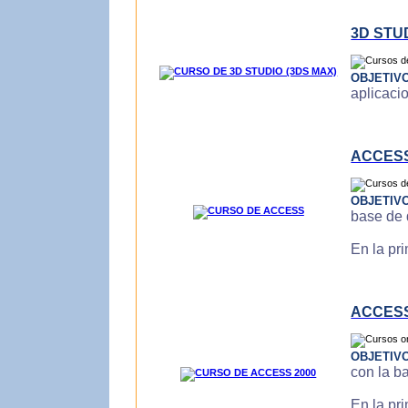
3D STU
OBJETIV
aplicaci
ACCES
OBJETIV
base de 
En la pr
ACCESS
OBJETIV
con la b
En la pr