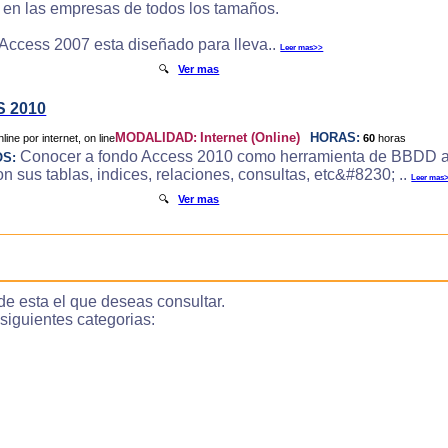
e en las empresas de todos los tamaños.
 Access 2007 esta diseñado para lleva..
Leer mas>>
🔍
Ver mas
 2010
MODALIDAD:
Internet (Online)
HORAS:
60
horas
Conocer a fondo Access 2010 como herramienta de BBDD a
OS:
 sus tablas, indices, relaciones, consultas, etc&#8230; ..
Leer mas
🔍
Ver mas
de esta el que deseas consultar.
guientes categorias: