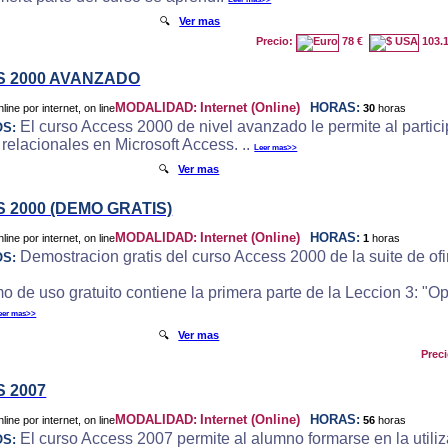
🔍
Ver mas
Precio:
78 €
103.
 2000 AVANZADO
MODALIDAD:
Internet (Online)
HORAS:
30
horas
El curso Access 2000 de nivel avanzado le permite al particip
OS:
 relacionales en Microsoft Access. ..
Leer mas>>
🔍
Ver mas
 2000 (DEMO GRATIS)
MODALIDAD:
Internet (Online)
HORAS:
1
horas
Demostracion gratis del curso Access 2000 de la suite de ofi
OS:
o de uso gratuito contiene la primera parte de la Leccion 3: "
eer mas>>
🔍
Ver mas
Prec
 2007
MODALIDAD:
Internet (Online)
HORAS:
56
horas
El curso Access 2007 permite al alumno formarse en la utili
OS: