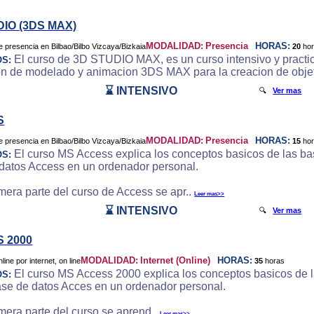
DIO (3DS MAX)
MODALIDAD:
Presencia
HORAS:
20
ho
El curso de 3D STUDIO MAX, es un curso intensivo y practic
OS:
on de modelado y animacion 3DS MAX para la creacion de objeto
⌛ INTENSIVO
🔍
Ver mas
S
MODALIDAD:
Presencia
HORAS:
15
ho
El curso MS Access explica los conceptos basicos de las bas
OS:
datos Access en un ordenador personal.
imera parte del curso de Access se apr..
Leer mas>>
⌛ INTENSIVO
🔍
Ver mas
 2000
MODALIDAD:
Internet (Online)
HORAS:
35
horas
El curso MS Access 2000 explica los conceptos basicos de la
OS:
ase de datos Acces en un ordenador personal.
imera parte del curso se aprend..
Leer mas>>