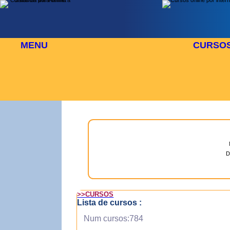
MENU
CURSO
 AGOSTO
⬜
🎓 TUS CURSOS
D
>>CURSOS
Lista de cursos :
Num cursos:784