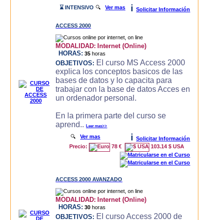
i
⌛ INTENSIVO
🔍
Ver mas
Solicitar Información
ACCESS 2000
MODALIDAD:
Internet (Online)
HORAS:
35
horas
El curso MS Access 2000
OBJETIVOS:
explica los conceptos basicos de las
bases de datos y lo capacita para
trabajar con la base de datos Acces en
un ordenador personal.
En la primera parte del curso se
aprend..
Leer mas>>
i
🔍
Ver mas
Solicitar Información
Precio:
78 €
103.14 $ USA
ACCESS 2000 AVANZADO
MODALIDAD:
Internet (Online)
HORAS:
30
horas
El curso Access 2000 de
OBJETIVOS: