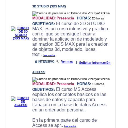
3D STUDIO (3DS MAX)
MODALIDAD:
Presencia
HORAS:
20
horas
El curso de 3D STUDIO
OBJETIVOS:
MAX, es un curso intensivo y practico
con el que se consigue llegar a
dominar la aplicacion de modelado y
animacion 3DS MAX para la creacion
de objetos 3d, modelado, luces,
text..
Leer mas>>
i
⌛ INTENSIVO
🔍
Ver mas
Solicitar Información
ACCESS
MODALIDAD:
Presencia
HORAS:
15
horas
El curso MS Access
OBJETIVOS:
explica los conceptos basicos de las
bases de datos y capacita para
trabajar con la base de datos Access
en un ordenador personal.
En la primera parte del curso de
Access se apr..
Leer mas>>