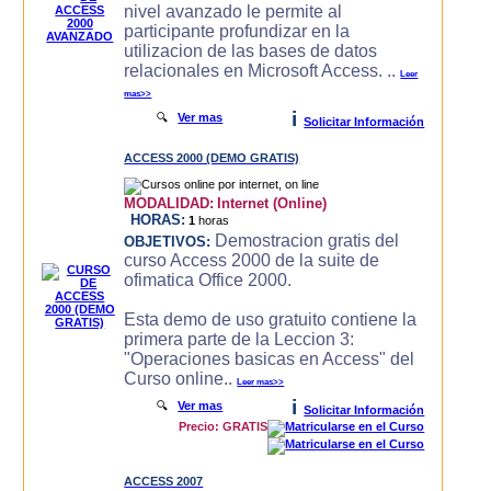
nivel avanzado le permite al
participante profundizar en la
utilizacion de las bases de datos
relacionales en Microsoft Access. ..
Leer
mas>>
i
🔍
Ver mas
Solicitar Información
ACCESS 2000 (DEMO GRATIS)
MODALIDAD:
Internet (Online)
HORAS:
1
horas
Demostracion gratis del
OBJETIVOS:
curso Access 2000 de la suite de
ofimatica Office 2000.
Esta demo de uso gratuito contiene la
primera parte de la Leccion 3:
"Operaciones basicas en Access" del
Curso online..
Leer mas>>
i
🔍
Ver mas
Solicitar Información
Precio: GRATIS
ACCESS 2007