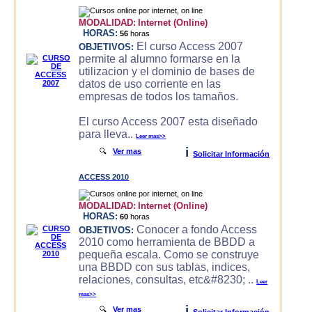
MODALIDAD:
Internet (Online)
HORAS:
56
horas
El curso Access 2007
OBJETIVOS:
permite al alumno formarse en la
utilizacion y el dominio de bases de
datos de uso corriente en las
empresas de todos los tamaños.
El curso Access 2007 esta diseñado
para lleva..
Leer mas>>
i
🔍
Ver mas
Solicitar Información
ACCESS 2010
MODALIDAD:
Internet (Online)
HORAS:
60
horas
Conocer a fondo Access
OBJETIVOS:
2010 como herramienta de BBDD a
pequeña escala. Como se construye
una BBDD con sus tablas, indices,
relaciones, consultas, etc&#8230; ..
Leer
mas>>
i
🔍
Ver mas
Solicitar Información