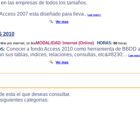
e en las empresas de todos los tamaños.
 Access 2007 esta diseñado para lleva..
Leer mas>>
🔍
Ver mas
 2010
MODALIDAD:
Internet (Online)
HORAS:
60
horas
Conocer a fondo Access 2010 como herramienta de BBDD a
OS:
 sus tablas, indices, relaciones, consultas, etc&#8230; ..
Leer mas
🔍
Ver mas
de esta el que deseas consultar.
guientes categorias: