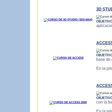
3D STU
OBJETIV
aplicaci
ACCES
OBJETIV
base de 
En la pr
ACCESS
OBJETIV
con la b
En la pr