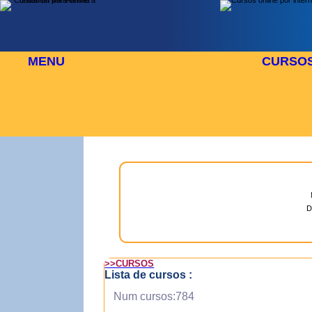
MENU
CURSO
 AGOSTO
⬜
🎓 TUS CURSOS
D
>>CURSOS
Lista de cursos :
Num cursos:784