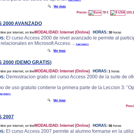
🔍
Ver mas
Precio:
78 €
103.
 2000 AVANZADO
MODALIDAD:
Internet (Online)
HORAS:
30
horas
El curso Access 2000 de nivel avanzado le permite al particip
OS:
 relacionales en Microsoft Access. ..
Leer mas>>
🔍
Ver mas
 2000 (DEMO GRATIS)
MODALIDAD:
Internet (Online)
HORAS:
1
horas
Demostracion gratis del curso Access 2000 de la suite de ofi
OS:
o de uso gratuito contiene la primera parte de la Leccion 3: "
eer mas>>
🔍
Ver mas
Prec
 2007
MODALIDAD:
Internet (Online)
HORAS:
56
horas
El curso Access 2007 permite al alumno formarse en la utili
OS: