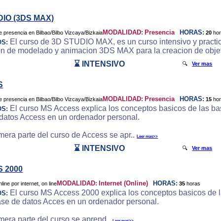
DIO (3DS MAX)
MODALIDAD:
Presencia
HORAS:
20
ho
El curso de 3D STUDIO MAX, es un curso intensivo y practic
OS:
on de modelado y animacion 3DS MAX para la creacion de objeto
⌛ INTENSIVO
🔍
Ver mas
S
MODALIDAD:
Presencia
HORAS:
15
ho
El curso MS Access explica los conceptos basicos de las bas
OS:
datos Access en un ordenador personal.
imera parte del curso de Access se apr..
Leer mas>>
⌛ INTENSIVO
🔍
Ver mas
 2000
MODALIDAD:
Internet (Online)
HORAS:
35
horas
El curso MS Access 2000 explica los conceptos basicos de la
OS:
ase de datos Acces en un ordenador personal.
imera parte del curso se aprend..
Leer mas>>