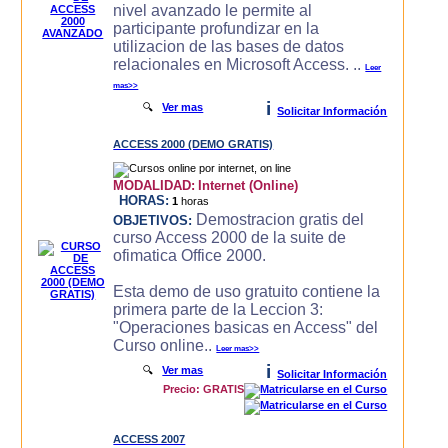
nivel avanzado le permite al
participante profundizar en la
utilizacion de las bases de datos
relacionales en Microsoft Access. ..
Leer
mas>>
i
🔍
Ver mas
Solicitar Información
ACCESS 2000 (DEMO GRATIS)
MODALIDAD:
Internet (Online)
HORAS:
1
horas
Demostracion gratis del
OBJETIVOS:
curso Access 2000 de la suite de
ofimatica Office 2000.
Esta demo de uso gratuito contiene la
primera parte de la Leccion 3:
"Operaciones basicas en Access" del
Curso online..
Leer mas>>
i
🔍
Ver mas
Solicitar Información
Precio: GRATIS
ACCESS 2007