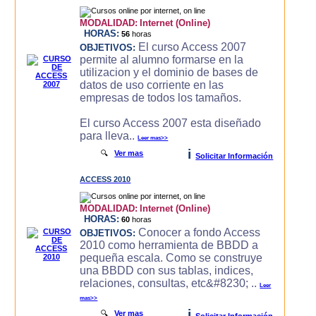
MODALIDAD:
Internet (Online)
HORAS:
56
horas
El curso Access 2007
OBJETIVOS:
permite al alumno formarse en la
utilizacion y el dominio de bases de
datos de uso corriente en las
empresas de todos los tamaños.
El curso Access 2007 esta diseñado
para lleva..
Leer mas>>
i
🔍
Ver mas
Solicitar Información
ACCESS 2010
MODALIDAD:
Internet (Online)
HORAS:
60
horas
Conocer a fondo Access
OBJETIVOS:
2010 como herramienta de BBDD a
pequeña escala. Como se construye
una BBDD con sus tablas, indices,
relaciones, consultas, etc&#8230; ..
Leer
mas>>
i
🔍
Ver mas
Solicitar Información