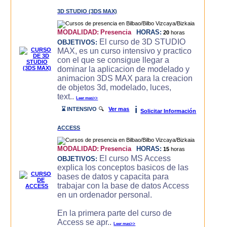
3D STUDIO (3DS MAX)
MODALIDAD:
Presencia
HORAS:
20
horas
El curso de 3D STUDIO
OBJETIVOS:
MAX, es un curso intensivo y practico
con el que se consigue llegar a
dominar la aplicacion de modelado y
animacion 3DS MAX para la creacion
de objetos 3d, modelado, luces,
text..
Leer mas>>
i
⌛ INTENSIVO
🔍
Ver mas
Solicitar Información
ACCESS
MODALIDAD:
Presencia
HORAS:
15
horas
El curso MS Access
OBJETIVOS:
explica los conceptos basicos de las
bases de datos y capacita para
trabajar con la base de datos Access
en un ordenador personal.
En la primera parte del curso de
Access se apr..
Leer mas>>