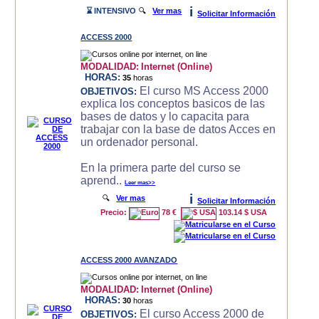
i
⌛ INTENSIVO
🔍
Ver mas
Solicitar Información
ACCESS 2000
MODALIDAD:
Internet (Online)
HORAS:
35
horas
El curso MS Access 2000
OBJETIVOS:
explica los conceptos basicos de las
bases de datos y lo capacita para
trabajar con la base de datos Acces en
un ordenador personal.
En la primera parte del curso se
aprend..
Leer mas>>
i
🔍
Ver mas
Solicitar Información
Precio:
78 €
103.14 $ USA
ACCESS 2000 AVANZADO
MODALIDAD:
Internet (Online)
HORAS:
30
horas
El curso Access 2000 de
OBJETIVOS: