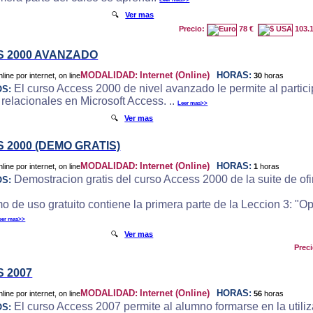
🔍
Ver mas
Precio:
78 €
103.
 2000 AVANZADO
MODALIDAD:
Internet (Online)
HORAS:
30
horas
El curso Access 2000 de nivel avanzado le permite al particip
OS:
 relacionales en Microsoft Access. ..
Leer mas>>
🔍
Ver mas
 2000 (DEMO GRATIS)
MODALIDAD:
Internet (Online)
HORAS:
1
horas
Demostracion gratis del curso Access 2000 de la suite de ofi
OS:
o de uso gratuito contiene la primera parte de la Leccion 3: "
eer mas>>
🔍
Ver mas
Prec
 2007
MODALIDAD:
Internet (Online)
HORAS:
56
horas
El curso Access 2007 permite al alumno formarse en la utili
OS: