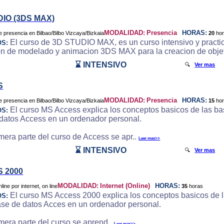
DIO (3DS MAX)
MODALIDAD:
Presencia
HORAS:
20
ho
El curso de 3D STUDIO MAX, es un curso intensivo y practic
OS:
on de modelado y animacion 3DS MAX para la creacion de objeto
⌛ INTENSIVO
🔍
Ver mas
S
MODALIDAD:
Presencia
HORAS:
15
ho
El curso MS Access explica los conceptos basicos de las bas
OS:
datos Access en un ordenador personal.
imera parte del curso de Access se apr..
Leer mas>>
⌛ INTENSIVO
🔍
Ver mas
 2000
MODALIDAD:
Internet (Online)
HORAS:
35
horas
El curso MS Access 2000 explica los conceptos basicos de la
OS:
ase de datos Acces en un ordenador personal.
imera parte del curso se aprend..
Leer mas>>