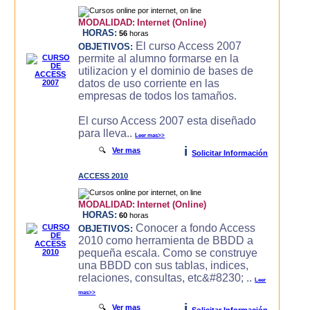
MODALIDAD:
Internet (Online)
HORAS:
56
horas
El curso Access 2007
OBJETIVOS:
permite al alumno formarse en la
utilizacion y el dominio de bases de
datos de uso corriente en las
empresas de todos los tamaños.
El curso Access 2007 esta diseñado
para lleva..
Leer mas>>
i
🔍
Ver mas
Solicitar Información
ACCESS 2010
MODALIDAD:
Internet (Online)
HORAS:
60
horas
Conocer a fondo Access
OBJETIVOS:
2010 como herramienta de BBDD a
pequeña escala. Como se construye
una BBDD con sus tablas, indices,
relaciones, consultas, etc&#8230; ..
Leer
mas>>
i
🔍
Ver mas
Solicitar Información