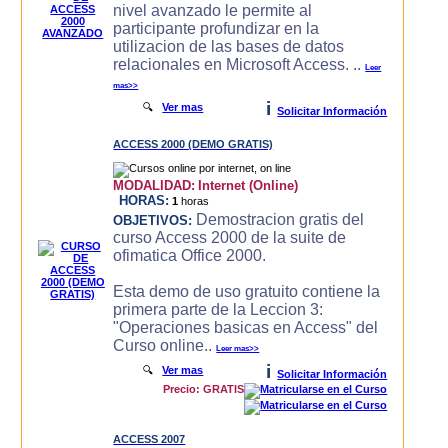
nivel avanzado le permite al
participante profundizar en la
utilizacion de las bases de datos
relacionales en Microsoft Access. ..
Leer
mas>>
i
🔍
Ver mas
Solicitar Información
ACCESS 2000 (DEMO GRATIS)
MODALIDAD:
Internet (Online)
HORAS:
1
horas
Demostracion gratis del
OBJETIVOS:
curso Access 2000 de la suite de
ofimatica Office 2000.
Esta demo de uso gratuito contiene la
primera parte de la Leccion 3:
"Operaciones basicas en Access" del
Curso online..
Leer mas>>
i
🔍
Ver mas
Solicitar Información
Precio: GRATIS
ACCESS 2007