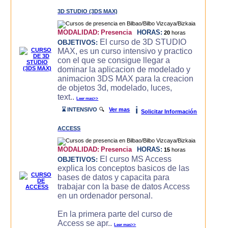
3D STUDIO (3DS MAX)
MODALIDAD:
Presencia
HORAS:
20
horas
El curso de 3D STUDIO
OBJETIVOS:
MAX, es un curso intensivo y practico
con el que se consigue llegar a
dominar la aplicacion de modelado y
animacion 3DS MAX para la creacion
de objetos 3d, modelado, luces,
text..
Leer mas>>
i
⌛ INTENSIVO
🔍
Ver mas
Solicitar Información
ACCESS
MODALIDAD:
Presencia
HORAS:
15
horas
El curso MS Access
OBJETIVOS:
explica los conceptos basicos de las
bases de datos y capacita para
trabajar con la base de datos Access
en un ordenador personal.
En la primera parte del curso de
Access se apr..
Leer mas>>