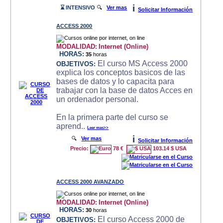
i
⌛ INTENSIVO
🔍
Ver mas
Solicitar Información
ACCESS 2000
MODALIDAD:
Internet (Online)
HORAS:
35
horas
El curso MS Access 2000
OBJETIVOS:
explica los conceptos basicos de las
bases de datos y lo capacita para
trabajar con la base de datos Acces en
un ordenador personal.
En la primera parte del curso se
aprend..
Leer mas>>
i
🔍
Ver mas
Solicitar Información
Precio:
78 €
103.14 $ USA
ACCESS 2000 AVANZADO
MODALIDAD:
Internet (Online)
HORAS:
30
horas
El curso Access 2000 de
OBJETIVOS: