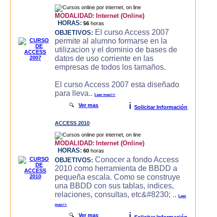
MODALIDAD:
Internet (Online)
HORAS:
56
horas
El curso Access 2007
OBJETIVOS:
permite al alumno formarse en la
utilizacion y el dominio de bases de
datos de uso corriente en las
empresas de todos los tamaños.
El curso Access 2007 esta diseñado
para lleva..
Leer mas>>
i
🔍
Ver mas
Solicitar Información
ACCESS 2010
MODALIDAD:
Internet (Online)
HORAS:
60
horas
Conocer a fondo Access
OBJETIVOS:
2010 como herramienta de BBDD a
pequeña escala. Como se construye
una BBDD con sus tablas, indices,
relaciones, consultas, etc&#8230; ..
Leer
mas>>
i
🔍
Ver mas
Solicitar Información