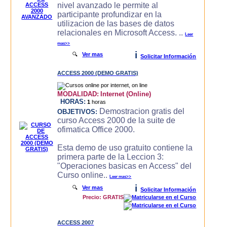
nivel avanzado le permite al
participante profundizar en la
utilizacion de las bases de datos
relacionales en Microsoft Access. ..
Leer
mas>>
i
🔍
Ver mas
Solicitar Información
ACCESS 2000 (DEMO GRATIS)
MODALIDAD:
Internet (Online)
HORAS:
1
horas
Demostracion gratis del
OBJETIVOS:
curso Access 2000 de la suite de
ofimatica Office 2000.
Esta demo de uso gratuito contiene la
primera parte de la Leccion 3:
"Operaciones basicas en Access" del
Curso online..
Leer mas>>
i
🔍
Ver mas
Solicitar Información
Precio: GRATIS
ACCESS 2007