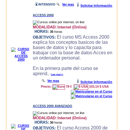
i
⌛ INTENSIVO
🔍
Ver mas
Solicitar Información
ACCESS 2000
MODALIDAD:
Internet (Online)
HORAS:
35
horas
El curso MS Access 2000
OBJETIVOS:
explica los conceptos basicos de las
bases de datos y lo capacita para
trabajar con la base de datos Acces en
un ordenador personal.
En la primera parte del curso se
aprend..
Leer mas>>
i
🔍
Ver mas
Solicitar Información
Precio:
78 €
103.14 $ USA
ACCESS 2000 AVANZADO
MODALIDAD:
Internet (Online)
HORAS:
30
horas
El curso Access 2000 de
OBJETIVOS: