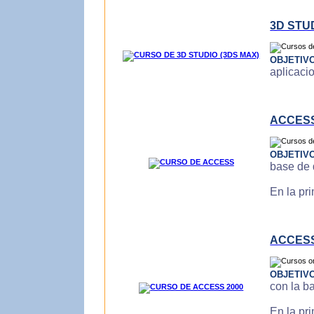
3D STU
OBJETIV
aplicaci
ACCES
OBJETIV
base de 
En la pr
ACCESS
OBJETIV
con la b
En la pr