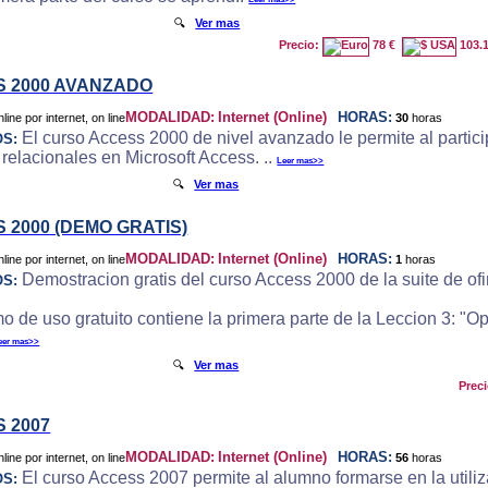
🔍
Ver mas
Precio:
78 €
103.
 2000 AVANZADO
MODALIDAD:
Internet (Online)
HORAS:
30
horas
El curso Access 2000 de nivel avanzado le permite al particip
OS:
 relacionales en Microsoft Access. ..
Leer mas>>
🔍
Ver mas
 2000 (DEMO GRATIS)
MODALIDAD:
Internet (Online)
HORAS:
1
horas
Demostracion gratis del curso Access 2000 de la suite de ofi
OS:
o de uso gratuito contiene la primera parte de la Leccion 3: "
eer mas>>
🔍
Ver mas
Prec
 2007
MODALIDAD:
Internet (Online)
HORAS:
56
horas
El curso Access 2007 permite al alumno formarse en la utili
OS: