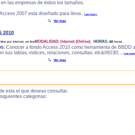
e en las empresas de todos los tamaños.
 Access 2007 esta diseñado para lleva..
Leer mas>>
🔍
Ver mas
 2010
MODALIDAD:
Internet (Online)
HORAS:
60
horas
Conocer a fondo Access 2010 como herramienta de BBDD a
OS:
 sus tablas, indices, relaciones, consultas, etc&#8230; ..
Leer mas
🔍
Ver mas
de esta el que deseas consultar.
guientes categorias: