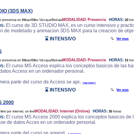
DIO (3DS MAX)
MODALIDAD:
Presencia
HORAS:
20
ho
El curso de 3D STUDIO MAX, es un curso intensivo y practic
OS:
on de modelado y animacion 3DS MAX para la creacion de objeto
⌛ INTENSIVO
🔍
Ver mas
S
MODALIDAD:
Presencia
HORAS:
15
ho
El curso MS Access explica los conceptos basicos de las bas
OS:
datos Access en un ordenador personal.
imera parte del curso de Access se apr..
Leer mas>>
⌛ INTENSIVO
🔍
Ver mas
 2000
MODALIDAD:
Internet (Online)
HORAS:
35
horas
El curso MS Access 2000 explica los conceptos basicos de la
OS:
ase de datos Acces en un ordenador personal.
imera parte del curso se aprend..
Leer mas>>