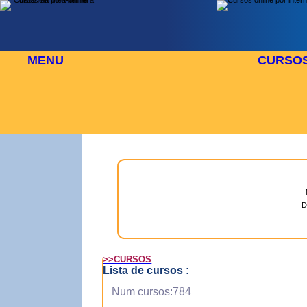
MENU
CURSO
 AGOSTO
⬜
🎓 TUS CURSOS
D
>>CURSOS
Lista de cursos :
Num cursos:784