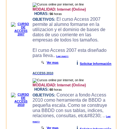
MODALIDAD:
Internet (Online)
HORAS:
56
horas
El curso Access 2007
OBJETIVOS:
permite al alumno formarse en la
utilizacion y el dominio de bases de
datos de uso corriente en las
empresas de todos los tamaños.
El curso Access 2007 esta diseñado
para lleva..
Leer mas>>
i
🔍
Ver mas
Solicitar Información
ACCESS 2010
MODALIDAD:
Internet (Online)
HORAS:
60
horas
Conocer a fondo Access
OBJETIVOS:
2010 como herramienta de BBDD a
pequeña escala. Como se construye
una BBDD con sus tablas, indices,
relaciones, consultas, etc&#8230; ..
Leer
mas>>
i
🔍
Ver mas
Solicitar Información