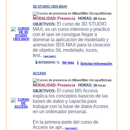
3D STUDIO (3DS MAX)
MODALIDAD:
Presencia
HORAS:
20
horas
El curso de 3D STUDIO
OBJETIVOS:
MAX, es un curso intensivo y practico
con el que se consigue llegar a
dominar la aplicacion de modelado y
animacion 3DS MAX para la creacion
de objetos 3d, modelado, luces,
text..
Leer mas>>
i
⌛ INTENSIVO
🔍
Ver mas
Solicitar Información
ACCESS
MODALIDAD:
Presencia
HORAS:
15
horas
El curso MS Access
OBJETIVOS:
explica los conceptos basicos de las
bases de datos y capacita para
trabajar con la base de datos Access
en un ordenador personal.
En la primera parte del curso de
Access se apr..
Leer mas>>