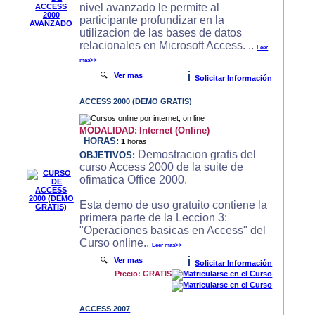
nivel avanzado le permite al
participante profundizar en la
utilizacion de las bases de datos
relacionales en Microsoft Access. ..
Leer
mas>>
i
🔍
Ver mas
Solicitar Información
ACCESS 2000 (DEMO GRATIS)
MODALIDAD:
Internet (Online)
HORAS:
1
horas
Demostracion gratis del
OBJETIVOS:
curso Access 2000 de la suite de
ofimatica Office 2000.
Esta demo de uso gratuito contiene la
primera parte de la Leccion 3:
"Operaciones basicas en Access" del
Curso online..
Leer mas>>
i
🔍
Ver mas
Solicitar Información
Precio: GRATIS
ACCESS 2007