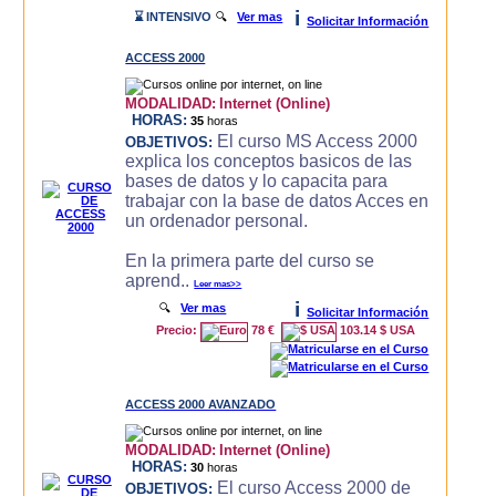
i
⌛ INTENSIVO
🔍
Ver mas
Solicitar Información
ACCESS 2000
MODALIDAD:
Internet (Online)
HORAS:
35
horas
El curso MS Access 2000
OBJETIVOS:
explica los conceptos basicos de las
bases de datos y lo capacita para
trabajar con la base de datos Acces en
un ordenador personal.
En la primera parte del curso se
aprend..
Leer mas>>
i
🔍
Ver mas
Solicitar Información
Precio:
78 €
103.14 $ USA
ACCESS 2000 AVANZADO
MODALIDAD:
Internet (Online)
HORAS:
30
horas
El curso Access 2000 de
OBJETIVOS: