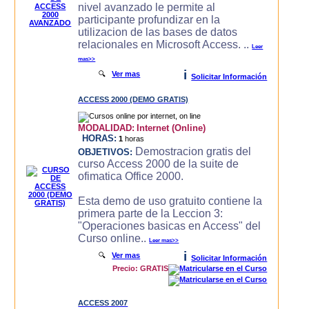
nivel avanzado le permite al
participante profundizar en la
utilizacion de las bases de datos
relacionales en Microsoft Access. ..
Leer
mas>>
i
🔍
Ver mas
Solicitar Información
ACCESS 2000 (DEMO GRATIS)
MODALIDAD:
Internet (Online)
HORAS:
1
horas
Demostracion gratis del
OBJETIVOS:
curso Access 2000 de la suite de
ofimatica Office 2000.
Esta demo de uso gratuito contiene la
primera parte de la Leccion 3:
"Operaciones basicas en Access" del
Curso online..
Leer mas>>
i
🔍
Ver mas
Solicitar Información
Precio: GRATIS
ACCESS 2007