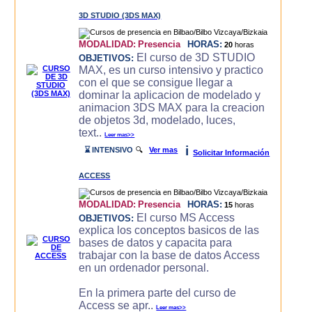
3D STUDIO (3DS MAX)
MODALIDAD:
Presencia
HORAS:
20
horas
El curso de 3D STUDIO
OBJETIVOS:
MAX, es un curso intensivo y practico
con el que se consigue llegar a
dominar la aplicacion de modelado y
animacion 3DS MAX para la creacion
de objetos 3d, modelado, luces,
text..
Leer mas>>
i
⌛ INTENSIVO
🔍
Ver mas
Solicitar Información
ACCESS
MODALIDAD:
Presencia
HORAS:
15
horas
El curso MS Access
OBJETIVOS:
explica los conceptos basicos de las
bases de datos y capacita para
trabajar con la base de datos Access
en un ordenador personal.
En la primera parte del curso de
Access se apr..
Leer mas>>