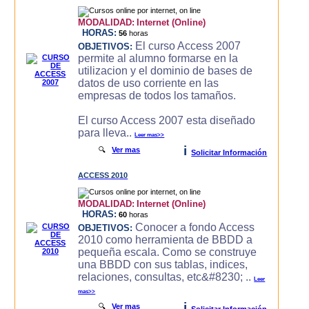
MODALIDAD:
Internet (Online)
HORAS:
56
horas
El curso Access 2007
OBJETIVOS:
permite al alumno formarse en la
utilizacion y el dominio de bases de
datos de uso corriente en las
empresas de todos los tamaños.
El curso Access 2007 esta diseñado
para lleva..
Leer mas>>
i
🔍
Ver mas
Solicitar Información
ACCESS 2010
MODALIDAD:
Internet (Online)
HORAS:
60
horas
Conocer a fondo Access
OBJETIVOS:
2010 como herramienta de BBDD a
pequeña escala. Como se construye
una BBDD con sus tablas, indices,
relaciones, consultas, etc&#8230; ..
Leer
mas>>
i
🔍
Ver mas
Solicitar Información