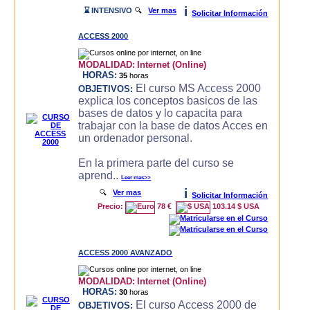
i
⌛ INTENSIVO
🔍
Ver mas
Solicitar Información
ACCESS 2000
MODALIDAD:
Internet (Online)
HORAS:
35
horas
El curso MS Access 2000
OBJETIVOS:
explica los conceptos basicos de las
bases de datos y lo capacita para
trabajar con la base de datos Acces en
un ordenador personal.
En la primera parte del curso se
aprend..
Leer mas>>
i
🔍
Ver mas
Solicitar Información
Precio:
78 €
103.14 $ USA
ACCESS 2000 AVANZADO
MODALIDAD:
Internet (Online)
HORAS:
30
horas
El curso Access 2000 de
OBJETIVOS: