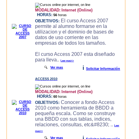
MODALIDAD:
Internet (Online)
HORAS:
56
horas
El curso Access 2007
OBJETIVOS:
permite al alumno formarse en la
utilizacion y el dominio de bases de
datos de uso corriente en las
empresas de todos los tamaños.
El curso Access 2007 esta diseñado
para lleva..
Leer mas>>
i
🔍
Ver mas
Solicitar Información
ACCESS 2010
MODALIDAD:
Internet (Online)
HORAS:
60
horas
Conocer a fondo Access
OBJETIVOS:
2010 como herramienta de BBDD a
pequeña escala. Como se construye
una BBDD con sus tablas, indices,
relaciones, consultas, etc&#8230; ..
Leer
mas>>
i
🔍
Ver mas
Solicitar Información