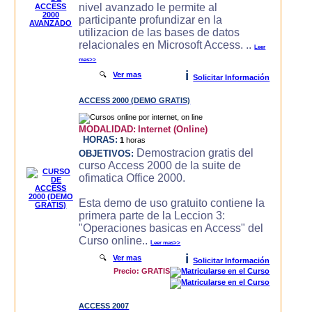
nivel avanzado le permite al
participante profundizar en la
utilizacion de las bases de datos
relacionales en Microsoft Access. ..
Leer
mas>>
i
🔍
Ver mas
Solicitar Información
ACCESS 2000 (DEMO GRATIS)
MODALIDAD:
Internet (Online)
HORAS:
1
horas
Demostracion gratis del
OBJETIVOS:
curso Access 2000 de la suite de
ofimatica Office 2000.
Esta demo de uso gratuito contiene la
primera parte de la Leccion 3:
"Operaciones basicas en Access" del
Curso online..
Leer mas>>
i
🔍
Ver mas
Solicitar Información
Precio: GRATIS
ACCESS 2007