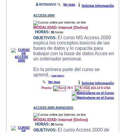
i
⌛ INTENSIVO
🔍
Ver mas
Solicitar Información
ACCESS 2000
MODALIDAD:
Internet (Online)
HORAS:
35
horas
El curso MS Access 2000
OBJETIVOS:
explica los conceptos basicos de las
bases de datos y lo capacita para
trabajar con la base de datos Acces en
un ordenador personal.
En la primera parte del curso se
aprend..
Leer mas>>
i
🔍
Ver mas
Solicitar Información
Precio:
78 €
103.14 $ USA
ACCESS 2000 AVANZADO
MODALIDAD:
Internet (Online)
HORAS:
30
horas
El curso Access 2000 de
OBJETIVOS: