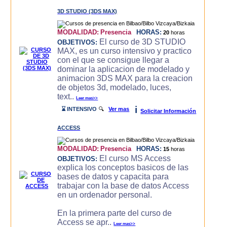
3D STUDIO (3DS MAX)
MODALIDAD:
Presencia
HORAS:
20
horas
El curso de 3D STUDIO
OBJETIVOS:
MAX, es un curso intensivo y practico
con el que se consigue llegar a
dominar la aplicacion de modelado y
animacion 3DS MAX para la creacion
de objetos 3d, modelado, luces,
text..
Leer mas>>
i
⌛ INTENSIVO
🔍
Ver mas
Solicitar Información
ACCESS
MODALIDAD:
Presencia
HORAS:
15
horas
El curso MS Access
OBJETIVOS:
explica los conceptos basicos de las
bases de datos y capacita para
trabajar con la base de datos Access
en un ordenador personal.
En la primera parte del curso de
Access se apr..
Leer mas>>