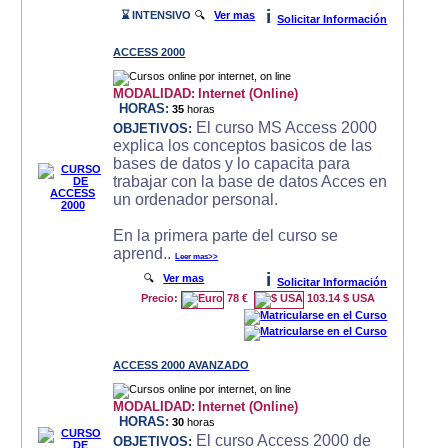
i
⌛ INTENSIVO
🔍
Ver mas
Solicitar Información
ACCESS 2000
MODALIDAD:
Internet (Online)
HORAS:
35
horas
El curso MS Access 2000
OBJETIVOS:
explica los conceptos basicos de las
bases de datos y lo capacita para
trabajar con la base de datos Acces en
un ordenador personal.
En la primera parte del curso se
aprend..
Leer mas>>
i
🔍
Ver mas
Solicitar Información
Precio:
78 €
103.14 $ USA
ACCESS 2000 AVANZADO
MODALIDAD:
Internet (Online)
HORAS:
30
horas
El curso Access 2000 de
OBJETIVOS: