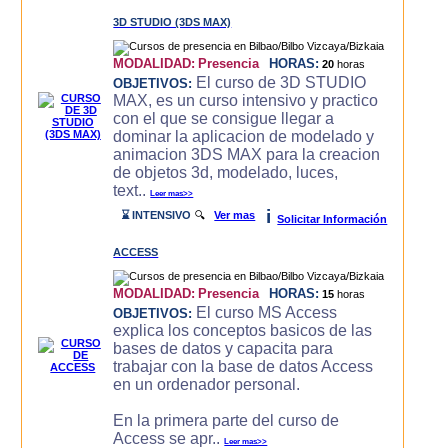
3D STUDIO (3DS MAX)
MODALIDAD:
Presencia
HORAS:
20
horas
El curso de 3D STUDIO
OBJETIVOS:
MAX, es un curso intensivo y practico
con el que se consigue llegar a
dominar la aplicacion de modelado y
animacion 3DS MAX para la creacion
de objetos 3d, modelado, luces,
text..
Leer mas>>
i
⌛ INTENSIVO
🔍
Ver mas
Solicitar Información
ACCESS
MODALIDAD:
Presencia
HORAS:
15
horas
El curso MS Access
OBJETIVOS:
explica los conceptos basicos de las
bases de datos y capacita para
trabajar con la base de datos Access
en un ordenador personal.
En la primera parte del curso de
Access se apr..
Leer mas>>