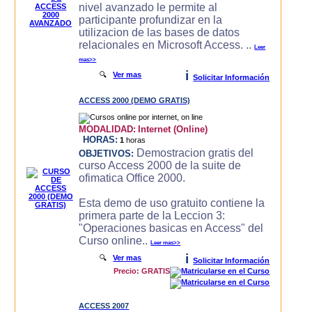
nivel avanzado le permite al
participante profundizar en la
utilizacion de las bases de datos
relacionales en Microsoft Access. ..
Leer
mas>>
i
🔍
Ver mas
Solicitar Información
ACCESS 2000 (DEMO GRATIS)
MODALIDAD:
Internet (Online)
HORAS:
1
horas
Demostracion gratis del
OBJETIVOS:
curso Access 2000 de la suite de
ofimatica Office 2000.
Esta demo de uso gratuito contiene la
primera parte de la Leccion 3:
"Operaciones basicas en Access" del
Curso online..
Leer mas>>
i
🔍
Ver mas
Solicitar Información
Precio: GRATIS
ACCESS 2007