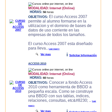
MODALIDAD:
Internet (Online)
HORAS:
56
horas
El curso Access 2007
OBJETIVOS:
permite al alumno formarse en la
utilizacion y el dominio de bases de
datos de uso corriente en las
empresas de todos los tamaños.
El curso Access 2007 esta diseñado
para lleva..
Leer mas>>
i
🔍
Ver mas
Solicitar Información
ACCESS 2010
MODALIDAD:
Internet (Online)
HORAS:
60
horas
Conocer a fondo Access
OBJETIVOS:
2010 como herramienta de BBDD a
pequeña escala. Como se construye
una BBDD con sus tablas, indices,
relaciones, consultas, etc&#8230; ..
Leer
mas>>
i
🔍
Ver mas
Solicitar Información