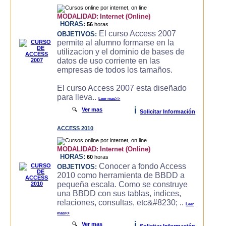
MODALIDAD:
Internet (Online)
HORAS:
56
horas
El curso Access 2007
OBJETIVOS:
permite al alumno formarse en la
utilizacion y el dominio de bases de
datos de uso corriente en las
empresas de todos los tamaños.
El curso Access 2007 esta diseñado
para lleva..
Leer mas>>
i
🔍
Ver mas
Solicitar Información
ACCESS 2010
MODALIDAD:
Internet (Online)
HORAS:
60
horas
Conocer a fondo Access
OBJETIVOS:
2010 como herramienta de BBDD a
pequeña escala. Como se construye
una BBDD con sus tablas, indices,
relaciones, consultas, etc&#8230; ..
Leer
mas>>
i
🔍
Ver mas
Solicitar Información