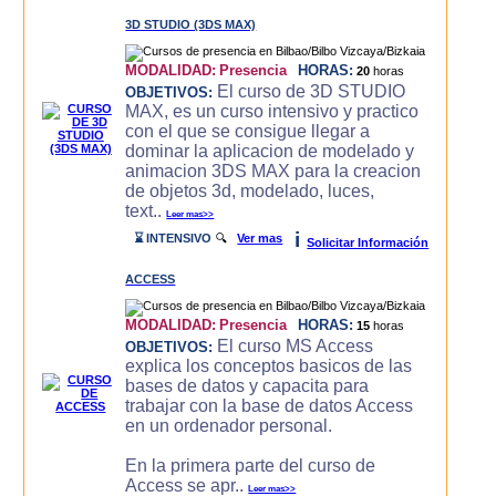
3D STUDIO (3DS MAX)
MODALIDAD:
Presencia
HORAS:
20
horas
El curso de 3D STUDIO
OBJETIVOS:
MAX, es un curso intensivo y practico
con el que se consigue llegar a
dominar la aplicacion de modelado y
animacion 3DS MAX para la creacion
de objetos 3d, modelado, luces,
text..
Leer mas>>
i
⌛ INTENSIVO
🔍
Ver mas
Solicitar Información
ACCESS
MODALIDAD:
Presencia
HORAS:
15
horas
El curso MS Access
OBJETIVOS:
explica los conceptos basicos de las
bases de datos y capacita para
trabajar con la base de datos Access
en un ordenador personal.
En la primera parte del curso de
Access se apr..
Leer mas>>