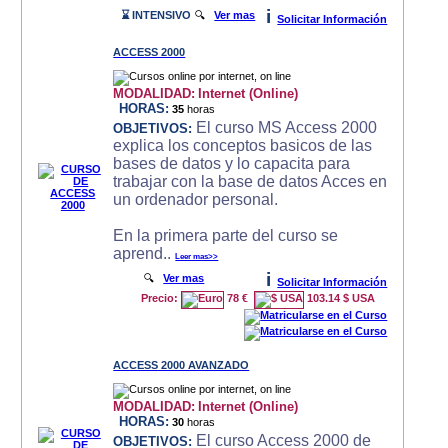
i
⌛ INTENSIVO
🔍
Ver mas
Solicitar Información
ACCESS 2000
MODALIDAD:
Internet (Online)
HORAS:
35
horas
El curso MS Access 2000
OBJETIVOS:
explica los conceptos basicos de las
bases de datos y lo capacita para
trabajar con la base de datos Acces en
un ordenador personal.
En la primera parte del curso se
aprend..
Leer mas>>
i
🔍
Ver mas
Solicitar Información
Precio:
78 €
103.14 $ USA
ACCESS 2000 AVANZADO
MODALIDAD:
Internet (Online)
HORAS:
30
horas
El curso Access 2000 de
OBJETIVOS: