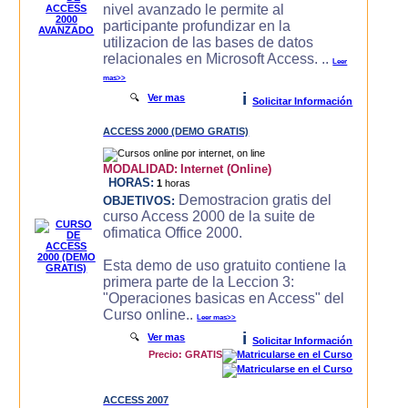
nivel avanzado le permite al
participante profundizar en la
utilizacion de las bases de datos
relacionales en Microsoft Access. ..
Leer
mas>>
i
🔍
Ver mas
Solicitar Información
ACCESS 2000 (DEMO GRATIS)
MODALIDAD:
Internet (Online)
HORAS:
1
horas
Demostracion gratis del
OBJETIVOS:
curso Access 2000 de la suite de
ofimatica Office 2000.
Esta demo de uso gratuito contiene la
primera parte de la Leccion 3:
"Operaciones basicas en Access" del
Curso online..
Leer mas>>
i
🔍
Ver mas
Solicitar Información
Precio: GRATIS
ACCESS 2007