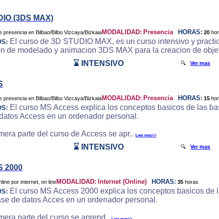
DIO (3DS MAX)
MODALIDAD:
Presencia
HORAS:
20
ho
El curso de 3D STUDIO MAX, es un curso intensivo y practic
OS:
on de modelado y animacion 3DS MAX para la creacion de objeto
⌛ INTENSIVO
🔍
Ver mas
S
MODALIDAD:
Presencia
HORAS:
15
ho
El curso MS Access explica los conceptos basicos de las bas
OS:
datos Access en un ordenador personal.
imera parte del curso de Access se apr..
Leer mas>>
⌛ INTENSIVO
🔍
Ver mas
 2000
MODALIDAD:
Internet (Online)
HORAS:
35
horas
El curso MS Access 2000 explica los conceptos basicos de la
OS:
ase de datos Acces en un ordenador personal.
imera parte del curso se aprend..
Leer mas>>