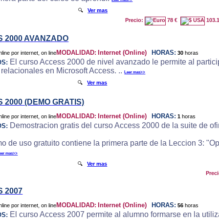
🔍
Ver mas
Precio:
78 €
103.
 2000 AVANZADO
MODALIDAD:
Internet (Online)
HORAS:
30
horas
El curso Access 2000 de nivel avanzado le permite al particip
OS:
 relacionales en Microsoft Access. ..
Leer mas>>
🔍
Ver mas
 2000 (DEMO GRATIS)
MODALIDAD:
Internet (Online)
HORAS:
1
horas
Demostracion gratis del curso Access 2000 de la suite de ofi
OS:
o de uso gratuito contiene la primera parte de la Leccion 3: "
eer mas>>
🔍
Ver mas
Prec
 2007
MODALIDAD:
Internet (Online)
HORAS:
56
horas
El curso Access 2007 permite al alumno formarse en la utili
OS: