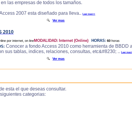
e en las empresas de todos los tamaños.
 Access 2007 esta diseñado para lleva..
Leer mas>>
🔍
Ver mas
 2010
MODALIDAD:
Internet (Online)
HORAS:
60
horas
Conocer a fondo Access 2010 como herramienta de BBDD a
OS:
 sus tablas, indices, relaciones, consultas, etc&#8230; ..
Leer mas
🔍
Ver mas
de esta el que deseas consultar.
guientes categorias: