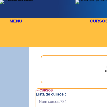
MENU
CURSO
 AGOSTO
⬜
🎓 TUS CURSOS
D
>>CURSOS
Lista de cursos :
Num cursos:784