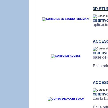
3D STU
OBJETIV
aplicaci
ACCES
OBJETIV
base de 
En la pr
ACCESS
OBJETIV
con la b
En la pr