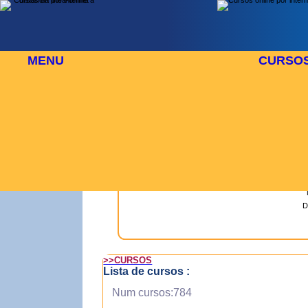
MENU
CURSO
 DE AGOSTO
⬜
🎓 TUS CURSOS
D
>>CURSOS
Lista de cursos :
Num cursos:784