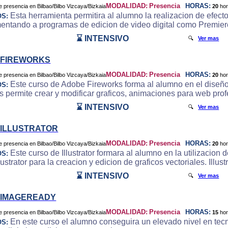
MODALIDAD:
Presencia
HORAS:
20
ho
Esta herramienta permitira al alumno la realizacion de efecto
OS:
ntando a programas de edicion de video digital como Premier
⌛ INTENSIVO
🔍
Ver mas
 FIREWORKS
MODALIDAD:
Presencia
HORAS:
20
ho
Este curso de Adobe Fireworks forma al alumno en el diseño
OS:
s permite crear y modificar graficos, animaciones para web pro
⌛ INTENSIVO
🔍
Ver mas
ILLUSTRATOR
MODALIDAD:
Presencia
HORAS:
20
ho
Este curso de Illustrator formara al alumno en la utilizacion
OS:
ustrator para la creacion y edicion de graficos vectoriales. Illust
⌛ INTENSIVO
🔍
Ver mas
 IMAGEREADY
MODALIDAD:
Presencia
HORAS:
15
ho
En este curso el alumno conseguira un elevado nivel en tecn
OS: