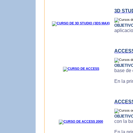
3D STU
OBJETIV
aplicaci
ACCES
OBJETIV
base de 
En la pr
ACCESS
OBJETIV
con la b
En la pr