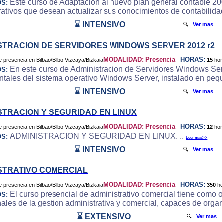
Este curso de Adaptacion al nuevo plan general contable 200
OS:
rativos que desean actualizar sus conocimientos de contabilida
⌛ INTENSIVO
🔍
Ver mas
STRACION DE SERVIDORES WINDOWS SERVER 2012 r2
MODALIDAD:
Presencia
HORAS:
15
ho
En este curso de Administracion de Servidores Windows Serve
OS:
tales del sistema operativo Windows Server, instalado en peq
⌛ INTENSIVO
🔍
Ver mas
STRACION Y SEGURIDAD EN LINUX
MODALIDAD:
Presencia
HORAS:
12
ho
ADMINISTRACION Y SEGURIDAD EN LINUX. ..
OS:
Leer mas>>
⌛ INTENSIVO
🔍
Ver mas
STRATIVO COMERCIAL
MODALIDAD:
Presencia
HORAS:
350
h
El curso presencial de administrativo comercial tiene como 
OS:
nales de la gestion administrativa y comercial, capaces de organ
⌛ EXTENSIVO
🔍
Ver mas