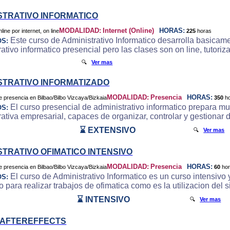
STRATIVO INFORMATICO
MODALIDAD:
Internet (Online)
HORAS:
225
horas
Este curso de Administrativo Informatico desarrolla basicam
OS:
ativo informatico presencial pero las clases son on line, tutori
🔍
Ver mas
STRATIVO INFORMATIZADO
MODALIDAD:
Presencia
HORAS:
350
h
El curso presencial de administrativo informatico prepara m
OS:
rativa empresarial, capaces de organizar, controlar y gestionar 
⌛ EXTENSIVO
🔍
Ver mas
STRATIVO OFIMATICO INTENSIVO
MODALIDAD:
Presencia
HORAS:
60
ho
El curso de Administrativo Informatico es un curso intensivo y
OS:
o para realizar trabajos de ofimatica como es la utilizacion del
⌛ INTENSIVO
🔍
Ver mas
 AFTEREFFECTS