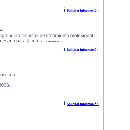
i
Solicitar Información
ras
prendera tecnicas de tratamiento profesional
cesario para la realiz..
Leer mas>>
i
Solicitar Información
osicion.
2003.
i
Solicitar Información