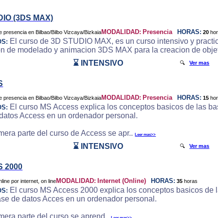
DIO (3DS MAX)
MODALIDAD:
Presencia
HORAS:
20
ho
El curso de 3D STUDIO MAX, es un curso intensivo y practic
OS:
on de modelado y animacion 3DS MAX para la creacion de objeto
⌛ INTENSIVO
🔍
Ver mas
S
MODALIDAD:
Presencia
HORAS:
15
ho
El curso MS Access explica los conceptos basicos de las bas
OS:
datos Access en un ordenador personal.
imera parte del curso de Access se apr..
Leer mas>>
⌛ INTENSIVO
🔍
Ver mas
 2000
MODALIDAD:
Internet (Online)
HORAS:
35
horas
El curso MS Access 2000 explica los conceptos basicos de la
OS:
ase de datos Acces en un ordenador personal.
imera parte del curso se aprend..
Leer mas>>