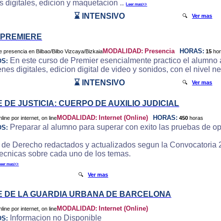
 digitales, edicion y maquetacion ..
Leer mas>>
⌛ INTENSIVO
🔍
Ver mas
 PREMIERE
MODALIDAD:
Presencia
HORAS:
15
ho
En este curso de Premier esencialmente practico el alumno a
OS:
es digitales, edicion digital de video y sonidos, con el nivel ne
⌛ INTENSIVO
🔍
Ver mas
 DE JUSTICIA: CUERPO DE AUXILIO JUDICIAL
MODALIDAD:
Internet (Online)
HORAS:
450
horas
Preparar al alumno para superar con exito las pruebas de op
OS:
 de Derecho redactados y actualizados segun la Convocatoria 
tecnicas sobre cada uno de los temas.
eer mas>>
🔍
Ver mas
 DE LA GUARDIA URBANA DE BARCELONA
MODALIDAD:
Internet (Online)
Informacion no Disponible
OS: