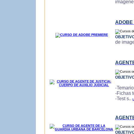
imagenes
ADOBE
OBJETIV
de imagen
AGENTE
OBJETIV
-Temario
-Fichas 
-Test s..
L
AGENTE
OBJETIV