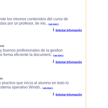
ente los mismos contenidos del curso de
zadas por un profesor, de mo..
Leer mas>>
i
Solicitar Información
oras
uy buenos profesionales de la gestion
de forma eficiente la document..
Leer mas>>
i
Solicitar Información
ras
 practivo que inicia al alumno en todo lo
 sistema operativo Windo..
Leer mas>>
i
Solicitar Información