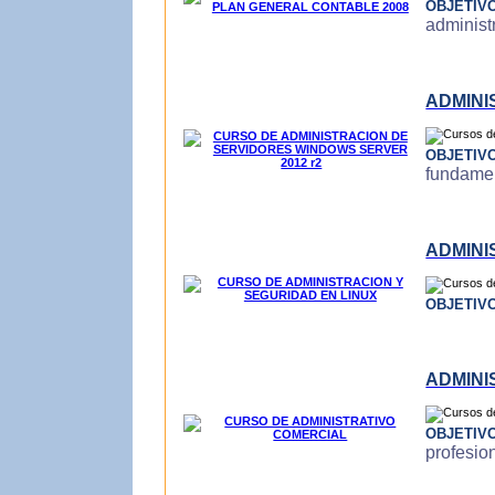
OBJETIV
administ
ADMINI
OBJETIV
fundamen
ADMINI
OBJETIV
ADMINI
OBJETIV
profesio