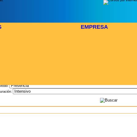
S
EMPRESA
Inicio
> Cursos
Buscar Curso
Area:
Modo:
uración: