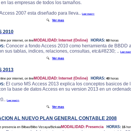
e en las empresas de todos los tamaños.
 Access 2007 esta diseñado para lleva..
Leer mas>>
🔍
Ver mas
 2010
MODALIDAD:
Internet (Online)
HORAS:
60
horas
Conocer a fondo Access 2010 como herramienta de BBDD a
OS:
 sus tablas, indices, relaciones, consultas, etc&#8230; ..
Leer mas
🔍
Ver mas
 2013
MODALIDAD:
Internet (Online)
HORAS:
40
horas
El curso MS Access 2013 explica los conceptos basicos de l
OS:
 con la base de datos Access en su version 2013 en un ordenado
0..
Leer mas>>
🔍
Ver mas
CION AL NUEVO PLAN GENERAL CONTABLE 2008
MODALIDAD:
Presencia
HORAS:
15
ho