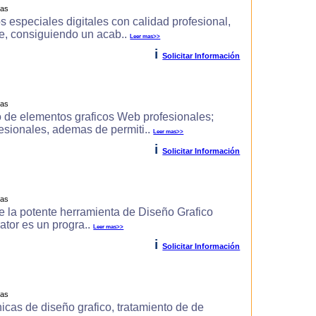
ras
s especiales digitales con calidad profesional,
e, consiguiendo un acab..
Leer mas>>
i
Solicitar Información
ras
 de elementos graficos Web profesionales;
fesionales, ademas de permiti..
Leer mas>>
i
Solicitar Información
ras
 de la potente herramienta de Diseño Grafico
rator es un progra..
Leer mas>>
i
Solicitar Información
ras
icas de diseño grafico, tratamiento de de