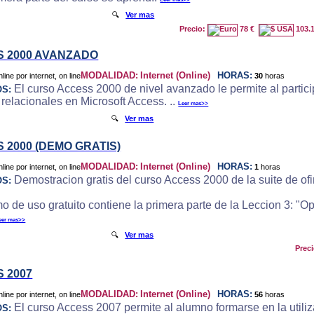
🔍
Ver mas
Precio:
78 €
103.
 2000 AVANZADO
MODALIDAD:
Internet (Online)
HORAS:
30
horas
El curso Access 2000 de nivel avanzado le permite al particip
OS:
 relacionales en Microsoft Access. ..
Leer mas>>
🔍
Ver mas
 2000 (DEMO GRATIS)
MODALIDAD:
Internet (Online)
HORAS:
1
horas
Demostracion gratis del curso Access 2000 de la suite de ofi
OS:
o de uso gratuito contiene la primera parte de la Leccion 3: "
eer mas>>
🔍
Ver mas
Prec
 2007
MODALIDAD:
Internet (Online)
HORAS:
56
horas
El curso Access 2007 permite al alumno formarse en la utili
OS: