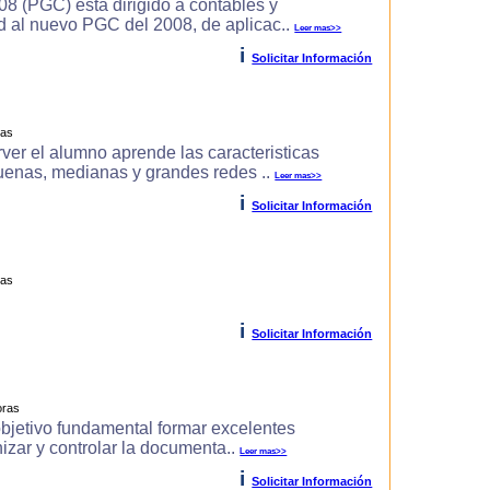
8 (PGC) esta dirigido a contables y
d al nuevo PGC del 2008, de aplicac..
Leer mas>>
i
Solicitar Información
ras
r el alumno aprende las caracteri­sticas
uenas, medianas y grandes redes ..
Leer mas>>
i
Solicitar Información
ras
i
Solicitar Información
oras
objetivo fundamental formar excelentes
izar y controlar la documenta..
Leer mas>>
i
Solicitar Información