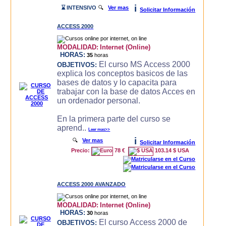
i
⌛ INTENSIVO
🔍
Ver mas
Solicitar Información
ACCESS 2000
MODALIDAD:
Internet (Online)
HORAS:
35
horas
El curso MS Access 2000
OBJETIVOS:
explica los conceptos basicos de las
bases de datos y lo capacita para
trabajar con la base de datos Acces en
un ordenador personal.
En la primera parte del curso se
aprend..
Leer mas>>
i
🔍
Ver mas
Solicitar Información
Precio:
78 €
103.14 $ USA
ACCESS 2000 AVANZADO
MODALIDAD:
Internet (Online)
HORAS:
30
horas
El curso Access 2000 de
OBJETIVOS: