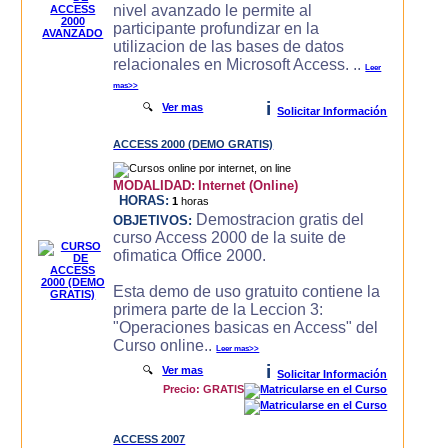
nivel avanzado le permite al
participante profundizar en la
utilizacion de las bases de datos
relacionales en Microsoft Access. ..
Leer
mas>>
i
🔍
Ver mas
Solicitar Información
ACCESS 2000 (DEMO GRATIS)
MODALIDAD:
Internet (Online)
HORAS:
1
horas
Demostracion gratis del
OBJETIVOS:
curso Access 2000 de la suite de
ofimatica Office 2000.
Esta demo de uso gratuito contiene la
primera parte de la Leccion 3:
"Operaciones basicas en Access" del
Curso online..
Leer mas>>
i
🔍
Ver mas
Solicitar Información
Precio: GRATIS
ACCESS 2007