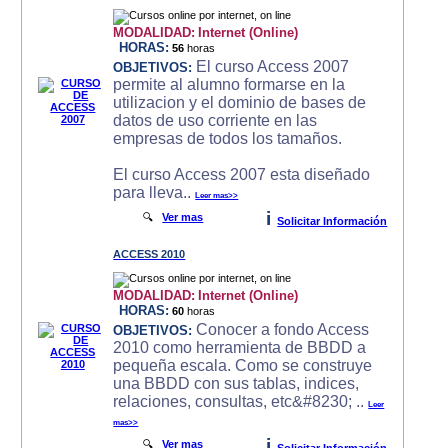
MODALIDAD:
Internet (Online)
HORAS:
56
horas
El curso Access 2007
OBJETIVOS:
permite al alumno formarse en la
utilizacion y el dominio de bases de
datos de uso corriente en las
empresas de todos los tamaños.
El curso Access 2007 esta diseñado
para lleva..
Leer mas>>
i
🔍
Ver mas
Solicitar Información
ACCESS 2010
MODALIDAD:
Internet (Online)
HORAS:
60
horas
Conocer a fondo Access
OBJETIVOS:
2010 como herramienta de BBDD a
pequeña escala. Como se construye
una BBDD con sus tablas, indices,
relaciones, consultas, etc&#8230; ..
Leer
mas>>
i
🔍
Ver mas
Solicitar Información