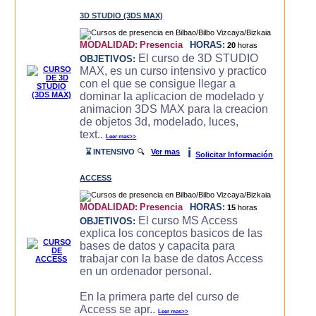
3D STUDIO (3DS MAX)
MODALIDAD:
Presencia
HORAS:
20
horas
El curso de 3D STUDIO
OBJETIVOS:
MAX, es un curso intensivo y practico
con el que se consigue llegar a
dominar la aplicacion de modelado y
animacion 3DS MAX para la creacion
de objetos 3d, modelado, luces,
text..
Leer mas>>
i
⌛ INTENSIVO
🔍
Ver mas
Solicitar Información
ACCESS
MODALIDAD:
Presencia
HORAS:
15
horas
El curso MS Access
OBJETIVOS:
explica los conceptos basicos de las
bases de datos y capacita para
trabajar con la base de datos Access
en un ordenador personal.
En la primera parte del curso de
Access se apr..
Leer mas>>