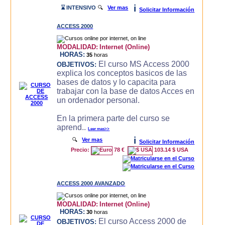
i
⌛ INTENSIVO
🔍
Ver mas
Solicitar Información
ACCESS 2000
MODALIDAD:
Internet (Online)
HORAS:
35
horas
El curso MS Access 2000
OBJETIVOS:
explica los conceptos basicos de las
bases de datos y lo capacita para
trabajar con la base de datos Acces en
un ordenador personal.
En la primera parte del curso se
aprend..
Leer mas>>
i
🔍
Ver mas
Solicitar Información
Precio:
78 €
103.14 $ USA
ACCESS 2000 AVANZADO
MODALIDAD:
Internet (Online)
HORAS:
30
horas
El curso Access 2000 de
OBJETIVOS: