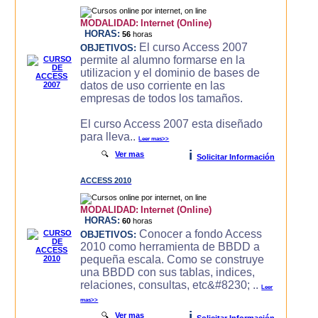
MODALIDAD:
Internet (Online)
HORAS:
56
horas
El curso Access 2007
OBJETIVOS:
permite al alumno formarse en la
utilizacion y el dominio de bases de
datos de uso corriente en las
empresas de todos los tamaños.
El curso Access 2007 esta diseñado
para lleva..
Leer mas>>
i
🔍
Ver mas
Solicitar Información
ACCESS 2010
MODALIDAD:
Internet (Online)
HORAS:
60
horas
Conocer a fondo Access
OBJETIVOS:
2010 como herramienta de BBDD a
pequeña escala. Como se construye
una BBDD con sus tablas, indices,
relaciones, consultas, etc&#8230; ..
Leer
mas>>
i
🔍
Ver mas
Solicitar Información