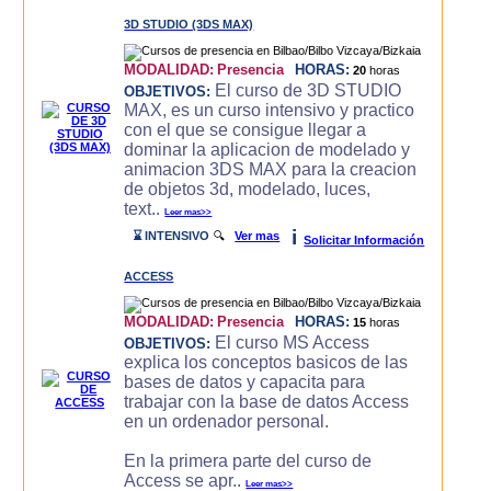
3D STUDIO (3DS MAX)
MODALIDAD:
Presencia
HORAS:
20
horas
El curso de 3D STUDIO
OBJETIVOS:
MAX, es un curso intensivo y practico
con el que se consigue llegar a
dominar la aplicacion de modelado y
animacion 3DS MAX para la creacion
de objetos 3d, modelado, luces,
text..
Leer mas>>
i
⌛ INTENSIVO
🔍
Ver mas
Solicitar Información
ACCESS
MODALIDAD:
Presencia
HORAS:
15
horas
El curso MS Access
OBJETIVOS:
explica los conceptos basicos de las
bases de datos y capacita para
trabajar con la base de datos Access
en un ordenador personal.
En la primera parte del curso de
Access se apr..
Leer mas>>