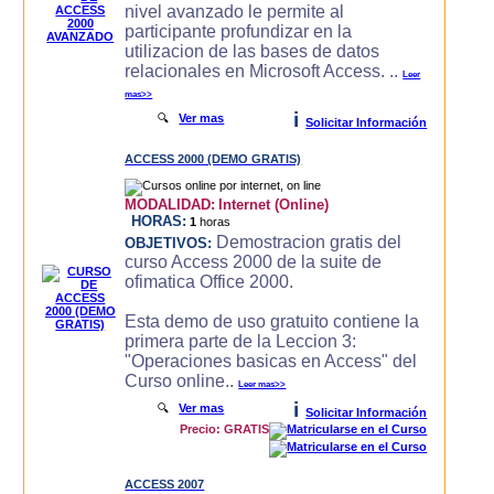
nivel avanzado le permite al
participante profundizar en la
utilizacion de las bases de datos
relacionales en Microsoft Access. ..
Leer
mas>>
i
🔍
Ver mas
Solicitar Información
ACCESS 2000 (DEMO GRATIS)
MODALIDAD:
Internet (Online)
HORAS:
1
horas
Demostracion gratis del
OBJETIVOS:
curso Access 2000 de la suite de
ofimatica Office 2000.
Esta demo de uso gratuito contiene la
primera parte de la Leccion 3:
"Operaciones basicas en Access" del
Curso online..
Leer mas>>
i
🔍
Ver mas
Solicitar Información
Precio: GRATIS
ACCESS 2007