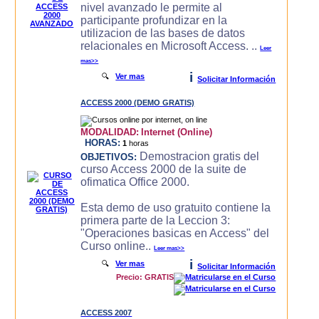
nivel avanzado le permite al
participante profundizar en la
utilizacion de las bases de datos
relacionales en Microsoft Access. ..
Leer
mas>>
i
🔍
Ver mas
Solicitar Información
ACCESS 2000 (DEMO GRATIS)
MODALIDAD:
Internet (Online)
HORAS:
1
horas
Demostracion gratis del
OBJETIVOS:
curso Access 2000 de la suite de
ofimatica Office 2000.
Esta demo de uso gratuito contiene la
primera parte de la Leccion 3:
"Operaciones basicas en Access" del
Curso online..
Leer mas>>
i
🔍
Ver mas
Solicitar Información
Precio: GRATIS
ACCESS 2007