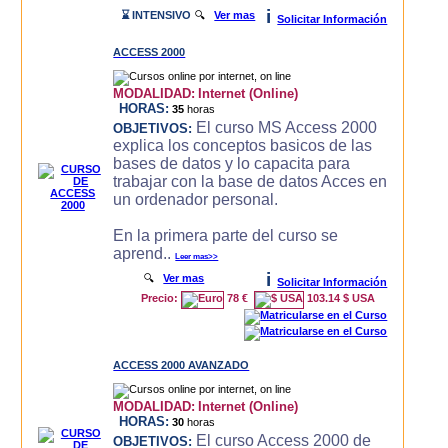
i
⌛ INTENSIVO
🔍
Ver mas
Solicitar Información
ACCESS 2000
MODALIDAD:
Internet (Online)
HORAS:
35
horas
El curso MS Access 2000
OBJETIVOS:
explica los conceptos basicos de las
bases de datos y lo capacita para
trabajar con la base de datos Acces en
un ordenador personal.
En la primera parte del curso se
aprend..
Leer mas>>
i
🔍
Ver mas
Solicitar Información
Precio:
78 €
103.14 $ USA
ACCESS 2000 AVANZADO
MODALIDAD:
Internet (Online)
HORAS:
30
horas
El curso Access 2000 de
OBJETIVOS: