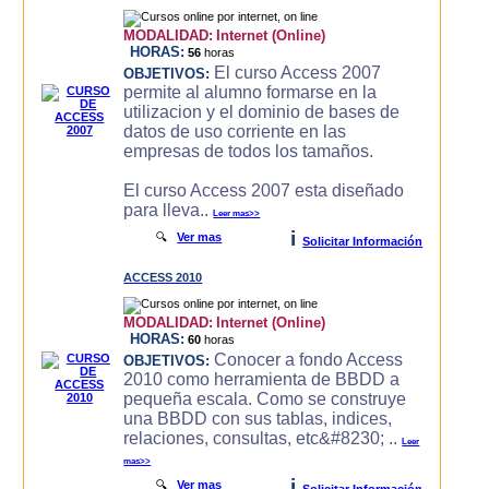
MODALIDAD:
Internet (Online)
HORAS:
56
horas
El curso Access 2007
OBJETIVOS:
permite al alumno formarse en la
utilizacion y el dominio de bases de
datos de uso corriente en las
empresas de todos los tamaños.
El curso Access 2007 esta diseñado
para lleva..
Leer mas>>
i
🔍
Ver mas
Solicitar Información
ACCESS 2010
MODALIDAD:
Internet (Online)
HORAS:
60
horas
Conocer a fondo Access
OBJETIVOS:
2010 como herramienta de BBDD a
pequeña escala. Como se construye
una BBDD con sus tablas, indices,
relaciones, consultas, etc&#8230; ..
Leer
mas>>
i
🔍
Ver mas
Solicitar Información