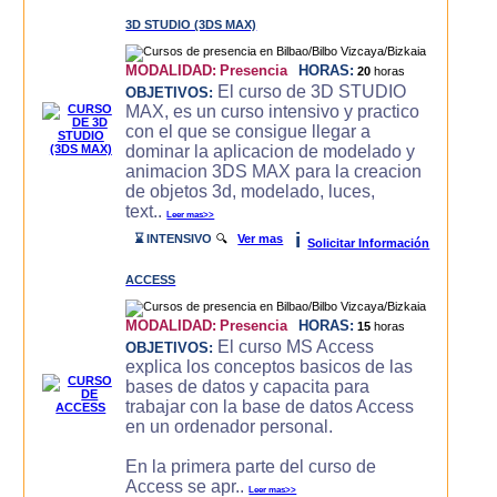
3D STUDIO (3DS MAX)
MODALIDAD:
Presencia
HORAS:
20
horas
El curso de 3D STUDIO
OBJETIVOS:
MAX, es un curso intensivo y practico
con el que se consigue llegar a
dominar la aplicacion de modelado y
animacion 3DS MAX para la creacion
de objetos 3d, modelado, luces,
text..
Leer mas>>
i
⌛ INTENSIVO
🔍
Ver mas
Solicitar Información
ACCESS
MODALIDAD:
Presencia
HORAS:
15
horas
El curso MS Access
OBJETIVOS:
explica los conceptos basicos de las
bases de datos y capacita para
trabajar con la base de datos Access
en un ordenador personal.
En la primera parte del curso de
Access se apr..
Leer mas>>