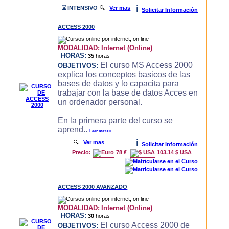
i
⌛ INTENSIVO
🔍
Ver mas
Solicitar Información
ACCESS 2000
MODALIDAD:
Internet (Online)
HORAS:
35
horas
El curso MS Access 2000
OBJETIVOS:
explica los conceptos basicos de las
bases de datos y lo capacita para
trabajar con la base de datos Acces en
un ordenador personal.
En la primera parte del curso se
aprend..
Leer mas>>
i
🔍
Ver mas
Solicitar Información
Precio:
78 €
103.14 $ USA
ACCESS 2000 AVANZADO
MODALIDAD:
Internet (Online)
HORAS:
30
horas
El curso Access 2000 de
OBJETIVOS: