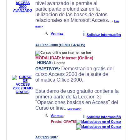
nivel avanzado le permite al
participante profundizar en la
utilizacion de las bases de datos
relacionales en Microsoft Access. ..
Leer
mas>>
i
🔍
Ver mas
Solicitar Información
ACCESS 2000 (DEMO GRATIS)
MODALIDAD:
Internet (Online)
HORAS:
1
horas
Demostracion gratis del
OBJETIVOS:
curso Access 2000 de la suite de
ofimatica Office 2000.
Esta demo de uso gratuito contiene la
primera parte de la Leccion 3:
"Operaciones basicas en Access" del
Curso online..
Leer mas>>
i
🔍
Ver mas
Solicitar Información
Precio: GRATIS
ACCESS 2007