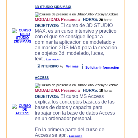
3D STUDIO (3DS MAX)
MODALIDAD:
Presencia
HORAS:
20
horas
El curso de 3D STUDIO
OBJETIVOS:
MAX, es un curso intensivo y practico
con el que se consigue llegar a
dominar la aplicacion de modelado y
animacion 3DS MAX para la creacion
de objetos 3d, modelado, luces,
text..
Leer mas>>
i
⌛ INTENSIVO
🔍
Ver mas
Solicitar Información
ACCESS
MODALIDAD:
Presencia
HORAS:
15
horas
El curso MS Access
OBJETIVOS:
explica los conceptos basicos de las
bases de datos y capacita para
trabajar con la base de datos Access
en un ordenador personal.
En la primera parte del curso de
Access se apr..
Leer mas>>