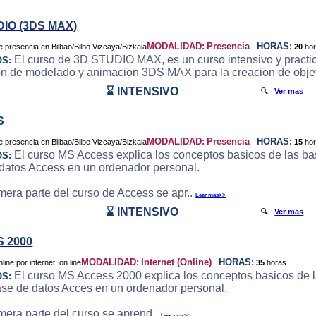
DIO (3DS MAX)
MODALIDAD:
Presencia
HORAS:
20
ho
El curso de 3D STUDIO MAX, es un curso intensivo y practic
OS:
on de modelado y animacion 3DS MAX para la creacion de objeto
⌛ INTENSIVO
🔍
Ver mas
S
MODALIDAD:
Presencia
HORAS:
15
ho
El curso MS Access explica los conceptos basicos de las bas
OS:
datos Access en un ordenador personal.
imera parte del curso de Access se apr..
Leer mas>>
⌛ INTENSIVO
🔍
Ver mas
 2000
MODALIDAD:
Internet (Online)
HORAS:
35
horas
El curso MS Access 2000 explica los conceptos basicos de la
OS:
ase de datos Acces en un ordenador personal.
imera parte del curso se aprend..
Leer mas>>