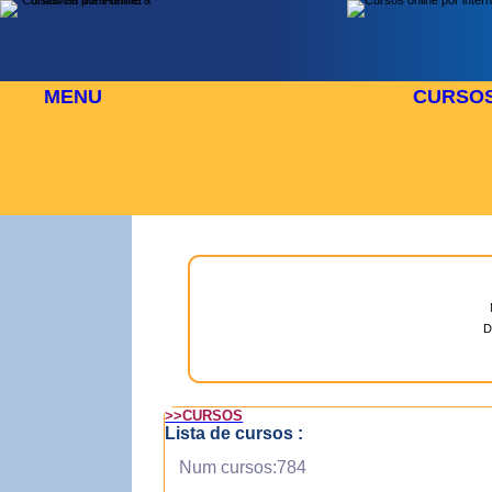
MENU
CURSO
GOSTO
⬜
🎓 TUS CURSOS
D
>>CURSOS
Lista de cursos :
Num cursos:784