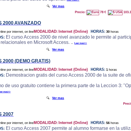
🔍
Ver mas
Precio:
78 €
103.
 2000 AVANZADO
MODALIDAD:
Internet (Online)
HORAS:
30
horas
El curso Access 2000 de nivel avanzado le permite al particip
OS:
 relacionales en Microsoft Access. ..
Leer mas>>
🔍
Ver mas
 2000 (DEMO GRATIS)
MODALIDAD:
Internet (Online)
HORAS:
1
horas
Demostracion gratis del curso Access 2000 de la suite de ofi
OS:
o de uso gratuito contiene la primera parte de la Leccion 3: "
eer mas>>
🔍
Ver mas
Prec
 2007
MODALIDAD:
Internet (Online)
HORAS:
56
horas
El curso Access 2007 permite al alumno formarse en la utili
OS: