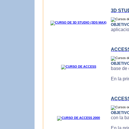
3D STU
OBJETIV
aplicaci
ACCES
OBJETIV
base de 
En la pr
ACCESS
OBJETIV
con la b
En la pr