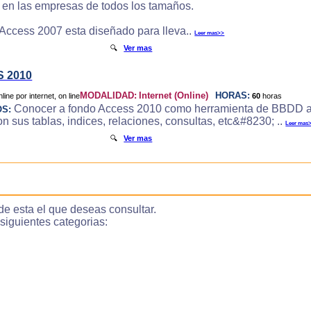
e en las empresas de todos los tamaños.
 Access 2007 esta diseñado para lleva..
Leer mas>>
🔍
Ver mas
 2010
MODALIDAD:
Internet (Online)
HORAS:
60
horas
Conocer a fondo Access 2010 como herramienta de BBDD a
OS:
 sus tablas, indices, relaciones, consultas, etc&#8230; ..
Leer mas
🔍
Ver mas
de esta el que deseas consultar.
guientes categorias: